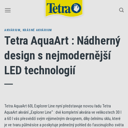
Skip
to
content
AKVÁRIUM
,
KRÁSNÉ AKVÁRIUM
Tetra AquaArt : Nádherný
design s nejmodernější
LED technologií
Tetra AquaArt 60L Explorer Line nyní představuje novou řadu Tetra
AquaArt akvárií „Explorer Line“ : dvě kompletní akvária ve velikostech 30 l
a 60 l vás přesvědčí svým výjimečným designem, díky čelnímu sklu, které
je ve tvaru půlměsíce a poskytuje jedinečný pohled do fascinujícího světa