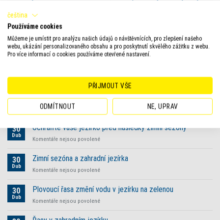
koncepce krmení
být v kondici pro jarní sezónu
čeština
Používáme cookies
Můžeme je umístit pro analýzu našich údajů o návštěvnících, pro zlepšení našeho
webu, ukázání personalizovaného obsahu a pro poskytnutí skvělého zážitku z webu.
Pro více informací o cookies používáme otevřené nastavení.
Derniers articles
PŘIJMOUT VŠE
Snadná péče o jezírka začíná se spolehlivými produkty
04
Úno
Tetra
ODMÍTNOUT
NE, UPRAV
u
Komentáře nejsou povolené
textu
s
Ochraňte vaše jezírko před následky zimní sezóny
30
názvem
Dub
u
Komentáře nejsou povolené
Snadná
textu
péče
s
Zimní sezóna a zahradní jezírka
o jezírka
30
názvem
Dub
začíná
u
Komentáře nejsou povolené
Ochraňte
se
textu
vaše
spolehlivými
s
Plovoucí řasa změní vodu v jezírku na zelenou
jezírko
30
produkty
názvem
Dub
před
Tetra
u
Komentáře nejsou povolené
Zimní
následky
textu
sezóna
zimní
s
a