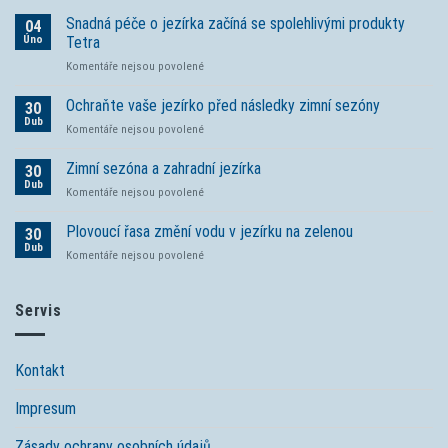
Snadná péče o jezírka začíná se spolehlivými produkty
04
Úno
Tetra
u
Komentáře nejsou povolené
textu
s
Ochraňte vaše jezírko před následky zimní sezóny
30
názvem
Dub
u
Komentáře nejsou povolené
Snadná
textu
péče
s
Zimní sezóna a zahradní jezírka
o jezírka
30
názvem
Dub
začíná
u
Komentáře nejsou povolené
Ochraňte
se
textu
vaše
spolehlivými
s
Plovoucí řasa změní vodu v jezírku na zelenou
jezírko
30
produkty
názvem
Dub
před
Tetra
u
Komentáře nejsou povolené
Zimní
následky
textu
sezóna
zimní
s
a
sezóny
názvem
Servis
zahradní
Plovoucí
jezírka
řasa
změní
Kontakt
vodu
v
Impresum
jezírku
na
zelenou
Zásady ochrany osobních údajů