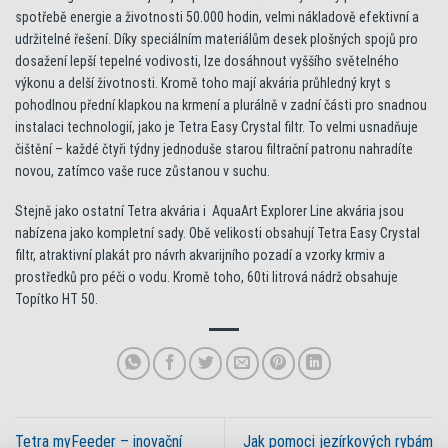
spotřebě energie a životnosti 50.000 hodin, velmi nákladově efektivní a
udržitelné řešení. Díky speciálním materiálům desek plošných spojů pro
dosažení lepší tepelné vodivosti, lze dosáhnout vyššího světelného
výkonu a delší životnosti. Kromě toho mají akvária průhledný kryt s
pohodlnou přední klapkou na krmení a plurálně v zadní části pro snadnou
instalaci technologií, jako je Tetra Easy Crystal filtr. To velmi usnadňuje
čištění – každé čtyři týdny jednoduše starou filtrační patronu nahradíte
novou, zatímco vaše ruce zůstanou v suchu.
Stejně jako ostatní Tetra akvária i AquaArt Explorer Line akvária jsou
nabízena jako kompletní sady. Obě velikosti obsahují Tetra Easy Crystal
filtr, atraktivní plakát pro návrh akvarijního pozadí a vzorky krmiv a
prostředků pro péči o vodu. Kromě toho, 60ti litrová nádrž obsahuje
Topítko HT 50.
Tetra myFeeder – inovační
Jak pomoci jezírkových rybám