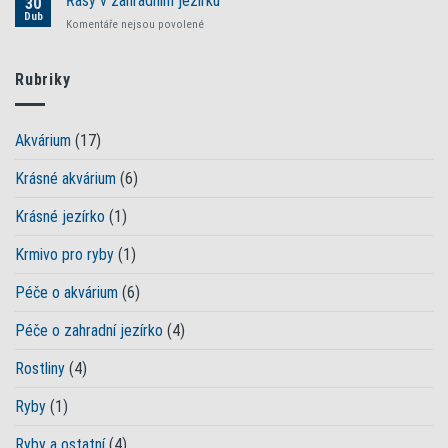
Řasy v zahradním jezírku
30
sezóny
názvem
Dub
zahradní
u
Komentáře nejsou povolené
Plovoucí
jezírka
textu
řasa
s
změní
názvem
Rubriky
vodu
Řasy
v
v
jezírku
zahradním
na
Akvárium
(17)
jezírku
zelenou
Krásné akvárium
(6)
Krásné jezírko
(1)
Krmivo pro ryby
(1)
Péče o akvárium
(6)
Péče o zahradní jezírko
(4)
Rostliny
(4)
Ryby
(1)
Ryby a ostatní
(4)