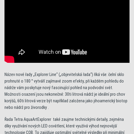
Název nové řady „Explorer Line“ („objevitelská řada“) říká vše: čelní sklo
prohnuté o 180 ° vytváří zajímavé zoom efekty, při každém pohledu do
nádrže vám poskytuje nový fascinující pohled na podvodní svět.
Možnosti osazení jsou nekonečné: 30ti litrová nádrž je ideální pro chov
korýšů, 60ti litrová verze být například založena jako jihoamerický biotop
nebo nádrž pro živorodky .
Řada Tetra AquaArtExplorer také zaujme technickými detaily, zejména
díky využívání nových LED osvětlení, které využívá výhod nejnovější
technologie COB. To zajišťuje optimální světelné výsledky při minimální