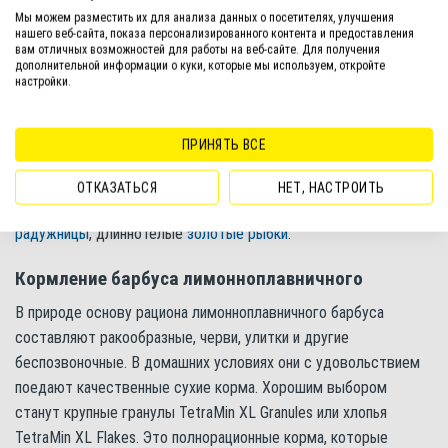
характер для рыбки крупного размера
Мы можем разместить их для анализа данных о посетителях, улучшения
нашего веб-сайта, показа персонализированного контента и предоставления
вам отличных возможностей для работы на веб-сайте. Для получения
Стоит обратить внимание, что в условиях ограниченного
дополнительной информации о куки, которые мы используем, откройте
настройки.
объема, а также при одиночном содержании барбусы могут
стать более агрессивными.
ПРИНЯТЬ ВСЕ
Примером подходящих соседей могут послужить другие виды
крупных барбусов (
лещевидный
,
арулиус
,
Рохана
,
крестовый
,
ОТКАЗАТЬСЯ
НЕТ, НАСТРОИТЬ
Денисони
и т.п.),
акульи балу
,
малабарские данио
, крупные
радужницы
, длиннотелые
золотые рыбки
.
Кормление барбуса лимонноплавничного
В природе основу рациона лимонноплавничного барбуса
составляют ракообразные, черви, улитки и другие
беспозвоночные. В домашних условиях они с удовольствием
поедают качественные сухие корма. Хорошим выбором
станут крупные гранулы TetraMin XL Granules или хлопья
TetraMin XL Flakes. Это полнорационные корма, которые