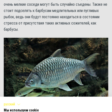
очень мелкие соседи могут быть случайно съедены. Также не
стоит подселять к барбусам медлительных или пугливых
рыбок, ведь они будут постоянно находиться в состоянии
стресса от присутствия таких активных сожителей, как
барбусы.
русский
У лимонноплавничного барбуса достаточно миролюбивый
Мы используем cookie