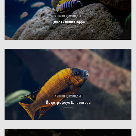
РЫБКИ ЦИХЛИДЫ
Цинотиляпия афра
РЫБКИ ЦИХЛИДЫ
Йодотрофеус Шпренгера