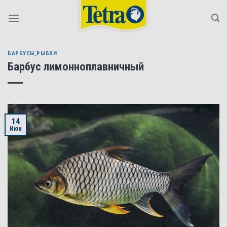
Skip
to
content
БАРБУСЫ
,
РЫБКИ
Барбус лимонноплавничный
14
Июн