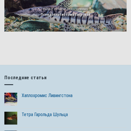
РЫБКИ СОМИКИ АКВАРИУМНЫЕ
Псевдоплатистома тигровая
Последние статьи
Хаплохромис Ливингстона
Тетра Гарольда Шульца