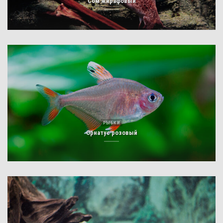
Сом жирафовый
РЫБКИ
Орнатус розовый