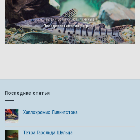
РЫБКИ СОМИКИ АКВАРИУМНЫЕ
Псевдоплатистома тигровая
Последние статьи
Хаплохромис Ливингстона
Тетра Гарольда Шульца