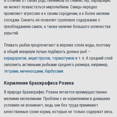
В отличие от своих родственников по семейству, бархирафис
не может похвастаться миролюбием. Самцы нередко
проявляют агрессию и к своим сородичам, и к более мелким
соседям. Снизить её позволит групповое содержание с
преобладанием самок, а также наличие большого количества
укрытий.
Плавать рыбки предпочитают в верхних слоях воды, поэтому
в общий аквариум лучше подбирать донных рыб –
коридорасов
,
анциструсов
,
торакатумов
и т. п. А средний слой
заполнить активными рыбками среднего размера, например,
тетрами
,
меченосцами
,
барбусами
.
Кормление брахирафиса Розена
В природе брахиорафис Розена питается преимущественно
мелкими насекомыми. Проблем с их кормлением в домашних
условиях не возникает, ведь они без труда принимают
качественные сухие корма, которые не только содержат весь