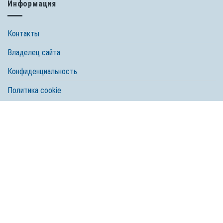
Информация
Контакты
Владелец сайта
Конфиденциальность
Политика cookie
© 2026 Spectrum Brands, Inc. Все права защищены. Tetra, компания
Spectrum Brands
Любое использование, копирование и перепечатка материала без
согласия правообладателя запрещено.