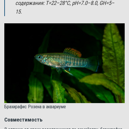
содержания: Т=22–28°С, pH=7.0–8.0, GH=5–
15.
Брахирафис Розена в аквариуме
Совместимость