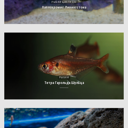
РЫБКИ ЦИХЛИДЫ
Хаплохромис Ливингстона
РЫБКИ
Тетра Гарольда Шульца