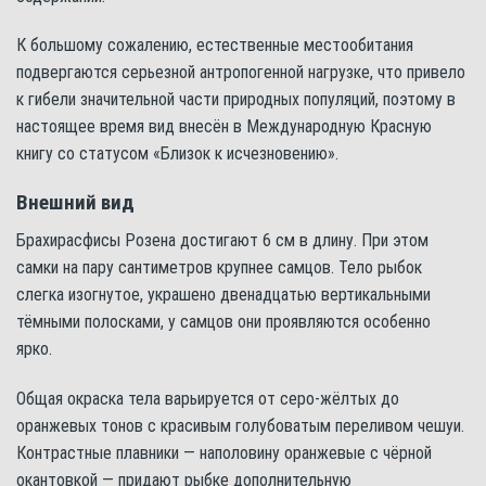
К большому сожалению, естественные местообитания
подвергаются серьезной антропогенной нагрузке, что привело
к гибели значительной части природных популяций, поэтому в
настоящее время вид внесён в Международную Красную
книгу со статусом «Близок к исчезновению».
Внешний вид
Брахирасфисы Розена достигают 6 см в длину. При этом
самки на пару сантиметров крупнее самцов. Тело рыбок
слегка изогнутое, украшено двенадцатью вертикальными
тёмными полосками, у самцов они проявляются особенно
ярко.
Общая окраска тела варьируется от серо-жёлтых до
оранжевых тонов с красивым голубоватым переливом чешуи.
Контрастные плавники — наполовину оранжевые с чёрной
окантовкой — придают рыбке дополнительную