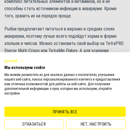
комплекс питательных элементов и витаминов, но и не
способны стать источником инфекции в аквариуме. Кроме
того, хранить их на порядок проще.
Рыбки предпочитает питаться в верхних и средних слоях
аквариума, поэтому лучше всего подойдут корма в форме
хлопьев и чипсов. Можно остановить свой выбор на TetraPRO
Energy Multi-Crisps или TetraMin Flakes. А для усиления
природной окраски подойдут корма с натуральными
русский
усилителями цвета, например, TetraPRO Colour Multi-Crisps или
Мы используем cookie
Tetra Rubin Flakes.
Мы можем разместить их для анализа данных о посетителях, улучшения
нашего веб-сайта, показа персонализированного контента и предоставления
вам отличных возможностей для работы на веб-сайте. Для получения
А еще ваши рыбки не откажутся от вкуснейших лакомств в
дополнительной информации о куки, которые мы используем, откройте
питательном желе Tetra FreshDelica. Попробуйте предложить
настройки.
им мотыль или артемию.
ПРИНЯТЬ ВСЕ
Кормить брахирафисов Розена необходимо несколько раз в
день. Порция корма должна быть полностью съедена рыбками
ОТКАЗАТЬСЯ
НЕТ, НАСТРОИТЬ
за несколько минут.