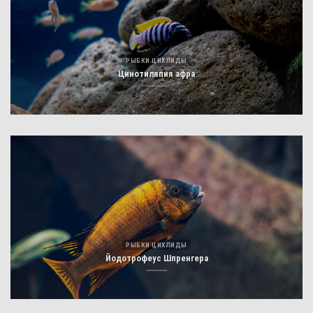
РЫБКИ ЦИХЛИДЫ
Цинотиляпия афра
РЫБКИ ЦИХЛИДЫ
Йодотрофеус Шпренгера