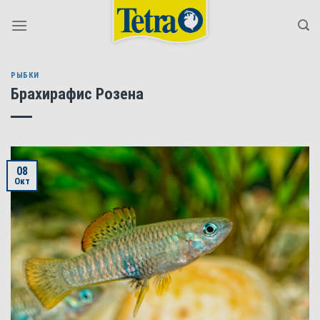
Skip
to
content
РЫБКИ
Брахирафис Розена
08
Окт