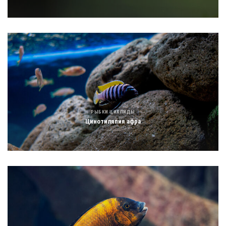
РЫБКИ ЦИХЛИДЫ
Цинотиляпия афра