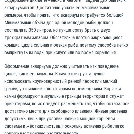
Содержание цихлы теменсис в неволе – задача для опытных
аквариумистов. Достаточно узнать её максимальные
размеры, чтобы понять, что аквариум потребуется большой.
Минимальный объём для одной молодой рыбы должен
составлять 350 литров, но лучше сразу брать с двух-
трёхкратным запасом. Обязательна плотно закрывающаяся
крышка: цихла сильная и резкая рыба, поэтому способна легко
выпрыгнуть из воды при испуге или во время кормления.
Оформление аквариума должно учитывать как поведение
цихлы, так и её размеры. В качестве грунта лучше
использовать крупнозернистый речной песок или мелкий
гравий, устойчивый к постоянным перемещениям. Коряги и
камни формируют визуальные границы территории и служат
ориентирами, но их следует размещать так, чтобы оставалось
достаточно места для свободного плавания. Живые растения
допустимы лишь при условии наличия мощной корневой
системы и жёстких листьев, поскольку активная рыба легко
повреждает нежную растительность.