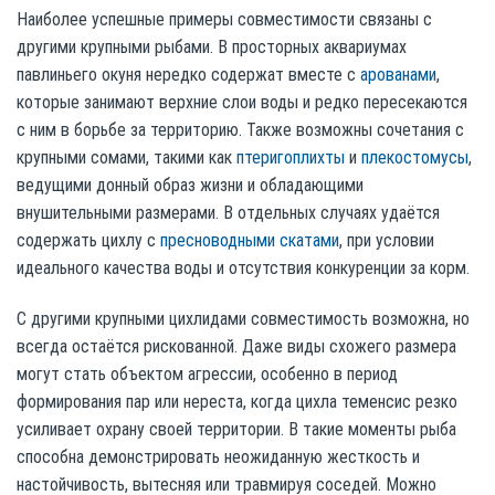
Наиболее успешные примеры совместимости связаны с
другими крупными рыбами. В просторных аквариумах
павлиньего окуня нередко содержат вместе с
арованами
,
которые занимают верхние слои воды и редко пересекаются
с ним в борьбе за территорию. Также возможны сочетания с
крупными сомами, такими как
птеригоплихты
и
плекостомусы
,
ведущими донный образ жизни и обладающими
внушительными размерами. В отдельных случаях удаётся
содержать цихлу с
пресноводными скатами
, при условии
идеального качества воды и отсутствия конкуренции за корм.
С другими крупными цихлидами совместимость возможна, но
всегда остаётся рискованной. Даже виды схожего размера
могут стать объектом агрессии, особенно в период
формирования пар или нереста, когда цихла теменсис резко
усиливает охрану своей территории. В такие моменты рыба
способна демонстрировать неожиданную жесткость и
настойчивость, вытесняя или травмируя соседей. Можно