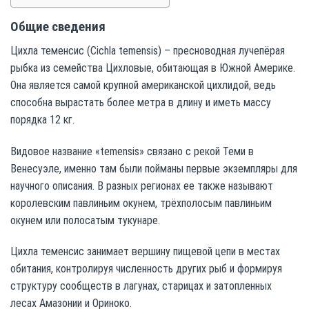
Общие сведения
Цихла теменсис (Cichla temensis) – пресноводная лучепёрая
рыбка из семейства Цихловые, обитающая в Южной Америке.
Она является самой крупной американской цихлидой, ведь
способна вырастать более метра в длину и иметь массу
порядка 12 кг.
Видовое название «temensis» связано с рекой Теми в
Венесуэле, именно там были пойманы первые экземпляры для
научного описания. В разных регионах ее также называют
королевским павлиньим окунем, трёхполосым павлиньим
окунем или полосатым тукунаре.
Цихла теменсис занимает вершину пищевой цепи в местах
обитания, контролируя численность других рыб и формируя
структуру сообществ в лагунах, старицах и затопленных
лесах Амазонии и Ориноко.