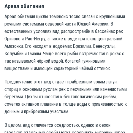
Ареал обитания
Ареал обитания цихлы теменсис тесно связан с крупнейшими
речными системами северной части Южной Америки. В
естественных условиях вид распространён в бассейнах рек
Ориноко и Рио-Негру, а также в ряде притоков центральной
Амазонки. Его находят в водоёмах Бразилии, Венесуэлы,
Колумбии и Гайаны. Чаще всего рыбы встречаются в реках с
так называемой чёрной водой, богатой гуминовыми
веществами и имеющей характерный чайный оттенок.
Предпочтение этот вид отдаёт прибрежным зонам лагун,
стариц и основным руслам рек с песчаными или каменистыми
берегами. Цихлы относятся к бентопелагическим рыбам,
сочетая активное плавание в толще воды с привязанностью к
донным и прибрежным участкам.
В целом, вид отличается оседлостью, однако в сезон
паводков отдельные особи могут совершать миграции через