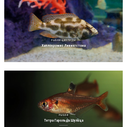
РЫБКИ ЦИХЛИДЫ
Хаплохромис Ливингстона
РЫБКИ
Тетра Гарольда Шульца