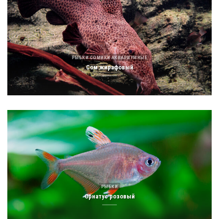
РЫБКИ СОМИКИ АКВАРИУМНЫЕ
Сом жирафовый
РЫБКИ
Орнатус розовый