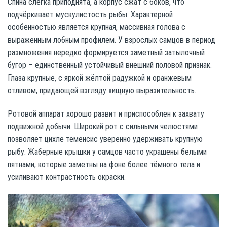
Спина слегка приподнята, а корпус сжат с боков, что
подчёркивает мускулистость рыбы. Характерной
особенностью является крупная, массивная голова с
выраженным лобным профилем. У взрослых самцов в период
размножения нередко формируется заметный затылочный
бугор – единственный устойчивый внешний половой признак.
Глаза крупные, с яркой жёлтой радужкой и оранжевым
отливом, придающей взгляду хищную выразительность.
Ротовой аппарат хорошо развит и приспособлен к захвату
подвижной добычи. Широкий рот с сильными челюстями
позволяет цихле теменсис уверенно удерживать крупную
рыбу. Жаберные крышки у самцов часто украшены белыми
пятнами, которые заметны на фоне более тёмного тела и
усиливают контрастность окраски.