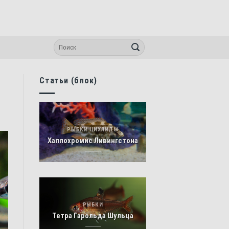
Статьи (блок)
РЫБКИ ЦИХЛИДЫ
Хаплохромис Ливингстона
РЫБКИ
Тетра Гарольда Шульца