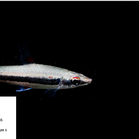
б-
ии о