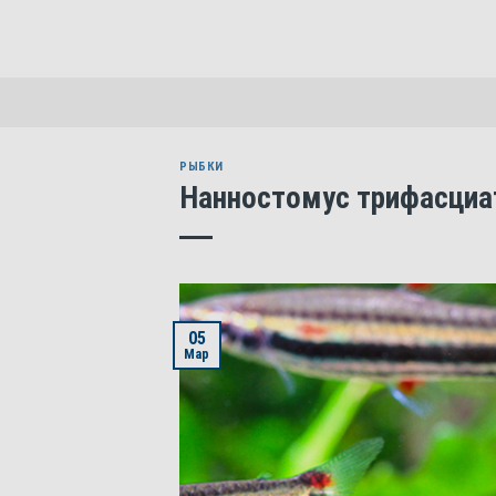
Skip
to
content
РЫБКИ
Нанностомус трифасциа
05
Мар