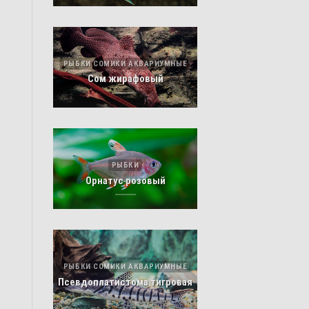
РЫБКИ СОМИКИ АКВАРИУМНЫЕ
Сом жирафовый
РЫБКИ
Орнатус розовый
РЫБКИ СОМИКИ АКВАРИУМНЫЕ
Псевдоплатистома тигровая