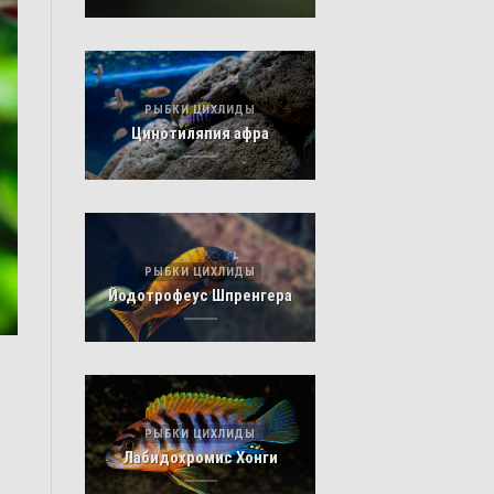
РЫБКИ ЦИХЛИДЫ
Цинотиляпия афра
РЫБКИ ЦИХЛИДЫ
Йодотрофеус Шпренгера
РЫБКИ ЦИХЛИДЫ
Лабидохромис Хонги