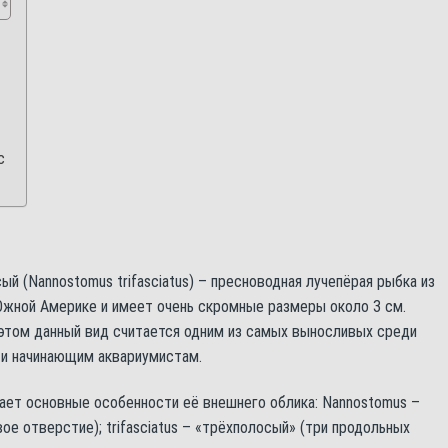
с
й (Nannostomus trifasciatus) – пресноводная лучепёрая рыбка из
Южной Америке и имеет очень скромные размеры около 3 см.
 этом данный вид считается одним из самых выносливых среди
 и начинающим аквариумистам.
ает основные особенности её внешнего облика: Nannostomus –
ое отверстие); trifasciatus – «трёхполосый» (три продольных