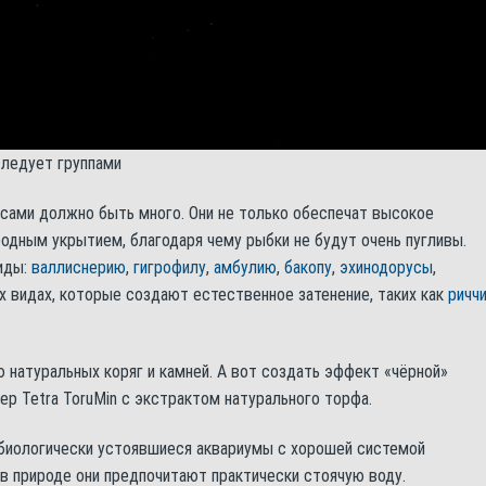
ледует группами
сами должно быть много. Они не только обеспечат высокое
родным укрытием, благодаря чему рыбки не будут очень пугливы.
иды:
валлиснерию
,
гигрофилу
,
амбулию
,
бакопу
,
эхинодорусы
,
их видах, которые создают естественное затенение, таких как
ричч
натуральных коряг и камней. А вот создать эффект «чёрной»
р Tetra ToruMin с экстрактом натурального торфа.
биологически устоявшиеся аквариумы с хорошей системой
ь в природе они предпочитают практически стоячую воду.