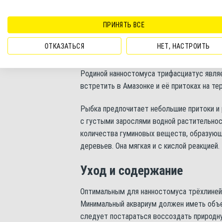
ПРИНЯТЬ ВСЕ
Нанностомус трифасциатус. Внешний вид
ОТКАЗАТЬСЯ
НЕТ, НАСТРОИТЬ
Ареал обитания
Родиной нанностомуса трифасциатус явля
встретить в Амазонке и её притоках на тер
Рыбка предпочитает небольшие притоки и 
с густыми зарослями водной растительнос
количества гуминовых веществ, образующи
деревьев. Она мягкая и с кислой реакцией.
Уход и содержание
Оптимальным для нанностомуса трёхлинейн
Минимальный аквариум должен иметь объе
следует постараться воссоздать природну