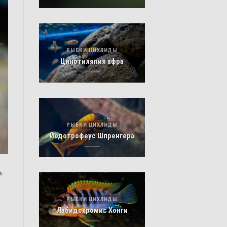
РЫБКИ ЦИХЛИДЫ
Цинотиляпия афра
РЫБКИ ЦИХЛИДЫ
Йодотрофеус Шпренгера
.
РЫБКИ ЦИХЛИДЫ
Лабидохромис Хонги