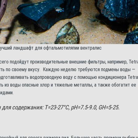
лучший ландшафт для офтальмотиляпии вентралис
его подойдут производительные внешние фильтры, например, Tetr
ать по своему вкусу. Каждую неделю требуются подмены воды —
подготавливать водопроводную воду с помощью кондиционера Tetra
ь из воды опасные хлор и тяжелые металлы, а также обогатит ее
идами.
ля содержания: Т=23-27°С, pH=7.5-9.0, GH=5-25.
покойный для своего размера вид. Большую часть времени рыбки 