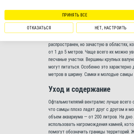
На концах брюшных плавников хорошо за
ПРИНЯТЬ ВСЕ
Ареал обитания
ОТКАЗАТЬСЯ
НЕТ, НАСТРОИТЬ
Родиной офтальмотиляпии вентралис являе
распространен, но зачастую в областях, 
от 1 до 5 метров. Чаще всего их можно у
песчаные участки. Вершины крупных валун
могут питаться. Особенно это характерно
метров в ширину. Самки и молодые самцы 
Уход и содержание
Офтальмотиляпий вентралис лучше всего с
что самцы плохо ладят друг с другом и 
объем аквариума — от 200 литров. На дно 
использовать нагромождения камней, кото
помогут обозначить границы территорий. 