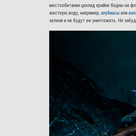
местообитания цихлид крайне бедны на ф
жесткую воду, например,
анубиасы
или
вал
зелени и не будут ее уничтожать. Не забу