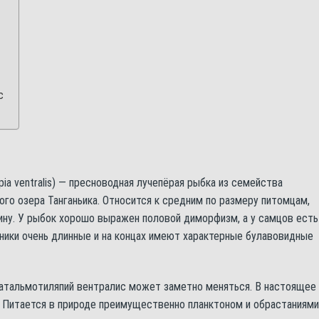
с
ia ventralis) — пресноводная лучепёрая рыбка из семейства
го озера Танганьика. Относится к средним по размеру питомцам,
ну. У рыбок хорошо выражен половой диморфизм, а у самцов есть
ники очень длинные и на концах имеют характерные булавовидные
фатальмотиляпий вентралис может заметно меняться. В настоящее
. Питается в природе преимущественно планктоном и обрастаниями