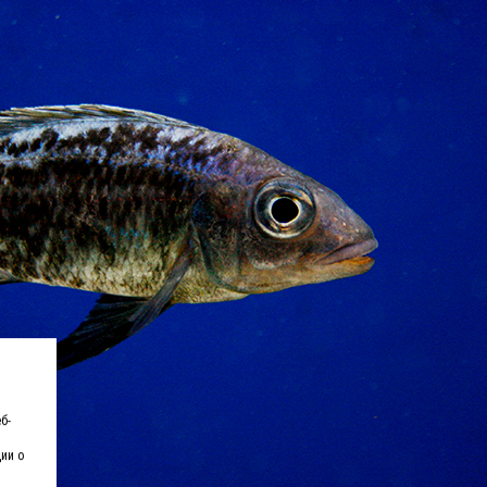
б-
ии о