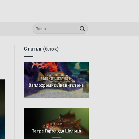
Статьи (блок)
РЫБКИ ЦИХЛИДЫ
Хаплохромис Ливингстона
РЫБКИ
Тетра Гарольда Шульца