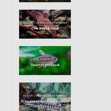
РЫБКИ СОМИКИ АКВАРИУМНЫЕ
Сом жирафовый
РЫБКИ
Орнатус розовый
РЫБКИ СОМИКИ АКВАРИУМНЫЕ
Псевдоплатистома тигровая