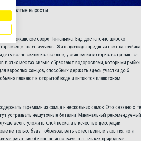
метны желтые выросты
тся африканское озеро Танганьика. Вид достаточно широко
которые еще плохо изучены. Жить цихлиды предпочитают на глубина
видеть возле скальных склонов, у основания которых встречаются
ов в этих местах сильно обрастают водорослями, которыми рыбки
 для взрослых самцов, способных держать здесь участки до 6
обычно плавают в открытой воде и питаются планктоном.
одержать гаремами из самца и нескольких самок. Это связано с те
могут устраивать нешуточные баталии. Минимальный рекомендуемый
лучше всего уложить слой песка, а в качестве декораций
рые не только будут образовывать естественные укрытия, но и
Живые растения обычно не используются, так как природные