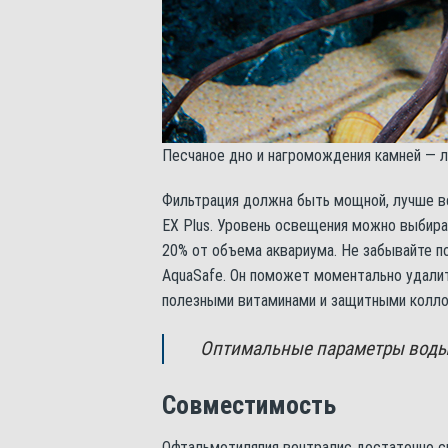
Песчаное дно и нагромождения камней — 
Фильтрация должна быть мощной, лучше вс
EX Plus. Уровень освещения можно выбир
20% от объема аквариума. Не забывайте 
AquaSafe. Он поможет моментально удалит
полезными витаминами и защитными колло
Оптимальные параметры воды д
Совместимость
Офтальмотиляпия вентралис достаточно с