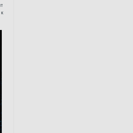
ят
 к