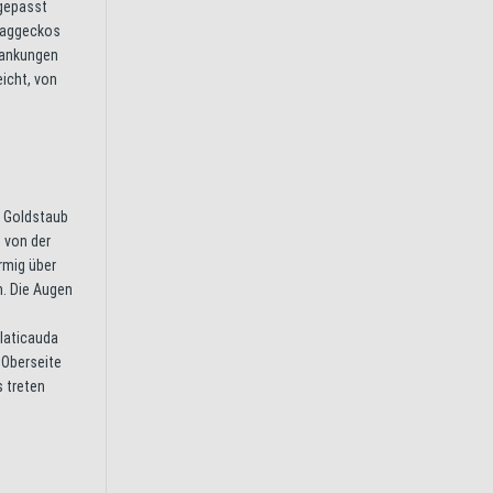
ngepasst
-Taggeckos
wankungen
icht, von
n Goldstaub
n von der
rmig über
n. Die Augen
laticauda
 Oberseite
s treten