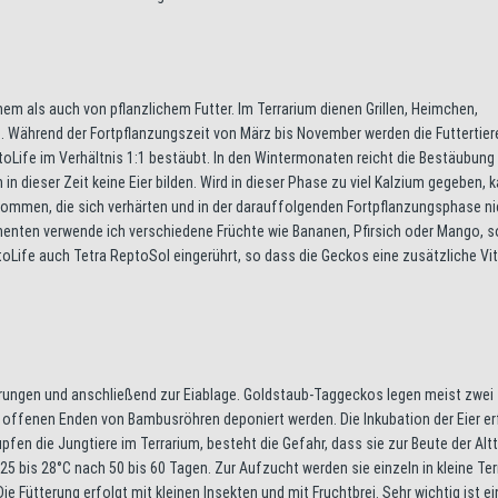
em als auch von pflanzlichem Futter. Im Terrarium dienen Grillen, Heimchen,
. Während der Fortpflanzungszeit von März bis November werden die Futtertier
oLife im Verhältnis 1:1 bestäubt. In den Wintermonaten reicht die Bestäubung
in dieser Zeit keine Eier bilden. Wird in dieser Phase zu viel Kalzium gegeben, 
ommen, die sich verhärten und in der darauffolgenden Fortpflanzungsphase n
nenten verwende ich verschiedene Früchte wie Bananen, Pfirsich oder Mango, 
ptoLife auch Tetra ReptoSol eingerührt, so dass die Geckos eine zusätzliche V
ungen und anschließend zur Eiablage. Goldstaub-Taggeckos legen meist zwei
 in offenen Enden von Bambusröhren deponiert werden. Die Inkubation der Eier e
fen die Jungtiere im Terrarium, besteht die Gefahr, dass sie zur Beute der Altt
5 bis 28°C nach 50 bis 60 Tagen. Zur Aufzucht werden sie einzeln in kleine Ter
ie Fütterung erfolgt mit kleinen Insekten und mit Fruchtbrei. Sehr wichtig ist ei