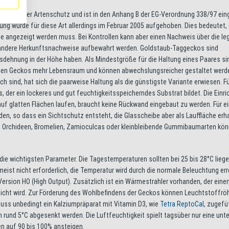
gecko unter Artenschutz und ist in den Anhang B der EG-Verordnung 338/97 ein
g wurde für diese Art allerdings im Februar 2005 aufgehoben. Dies bedeutet, 
 angezeigt werden muss. Bei Kontrollen kann aber einen Nachweis über die le
r andere Herkunftsnachweise aufbewahrt werden. Goldstaub-Taggeckos sind
ehnung in der Höhe haben. Als Mindestgröße für die Haltung eines Paares sin
n den Geckos mehr Lebensraum und können abwechslungsreicher gestaltet werde
h sind, hat sich die paarweise Haltung als die günstigste Variante erwiesen. Fü
 der ein lockeres und gut feuchtigkeitsspeicherndes Substrat bildet. Die Einr
uf glatten Flächen laufen, braucht keine Rückwand eingebaut zu werden. Für e
den, so dass ein Sichtschutz entsteht, die Glasscheibe aber als Lauffläche erha
ne, Orchideen, Bromelien, Zamioculcas oder kleinbleibende Gummibaumarten kö
die wichtigsten Parameter. Die Tagestemperaturen sollten bei 25 bis 28°C liege
ist nicht erforderlich, die Temperatur wird durch die normale Beleuchtung erre
ersion HO (High Output). Zusätzlich ist ein Wärmestrahler vorhanden, der eine
eicht wird. Zur Förderung des Wohlbefindens der Geckos können Leuchtstoffrö
uss unbedingt ein Kalziumpräparat mit Vitamin D3, wie
Tetra ReptoCal
, zugefü
 rund 5°C abgesenkt werden. Die Luftfeuchtigkeit spielt tagsüber nur eine unt
en auf 90 bis 100% ansteigen.