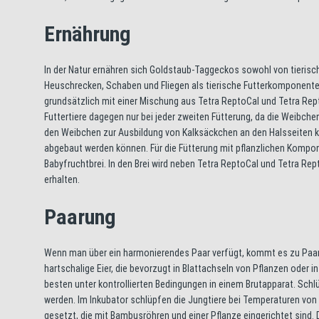
Ernährung
In der Natur ernähren sich Goldstaub-Taggeckos sowohl von tierisch
Heuschrecken, Schaben und Fliegen als tierische Futterkomponente
grundsätzlich mit einer Mischung aus Tetra ReptoCal und Tetra Rept
Futtertiere dagegen nur bei jeder zweiten Fütterung, da die Weibchen 
den Weibchen zur Ausbildung von Kalksäckchen an den Halsseiten k
abgebaut werden können. Für die Fütterung mit pflanzlichen Kompo
Babyfruchtbrei. In den Brei wird neben Tetra ReptoCal und Tetra Re
erhalten.
Paarung
Wenn man über ein harmonierendes Paar verfügt, kommt es zu Paar
hartschalige Eier, die bevorzugt in Blattachseln von Pflanzen oder
besten unter kontrollierten Bedingungen in einem Brutapparat. Schlüp
werden. Im Inkubator schlüpfen die Jungtiere bei Temperaturen von 2
gesetzt, die mit Bambusröhren und einer Pflanze eingerichtet sind. D