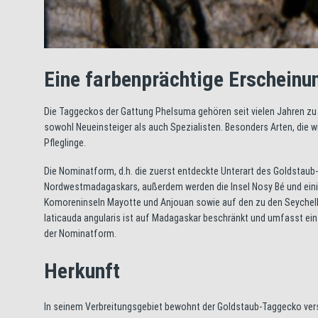
Eine farbenprächtige Erscheinu
Die Taggeckos der Gattung Phelsuma gehören seit vielen Jahren zu d
sowohl Neueinsteiger als auch Spezialisten. Besonders Arten, die wi
Pfleglinge.
Die Nominatform, d.h. die zuerst entdeckte Unterart des Goldstau
Nordwestmadagaskars, außerdem werden die Insel Nosy Bé und einig
Komoreninseln Mayotte und Anjouan sowie auf den zu den Seychelle
laticauda angularis ist auf Madagaskar beschränkt und umfasst ei
der Nominatform.
Herkunft
In seinem Verbreitungsgebiet bewohnt der Goldstaub-Taggecko ve