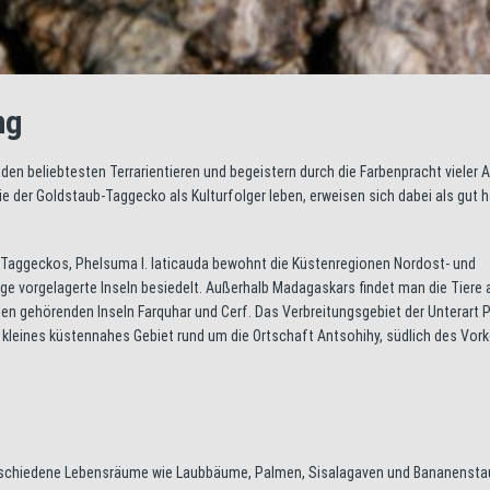
ng
en beliebtesten Terrarientieren und begeistern durch die Farbenpracht vieler A
e der Goldstaub-Taggecko als Kulturfolger leben, erweisen sich dabei als gut h
b-Taggeckos, Phelsuma l. laticauda bewohnt die Küstenregionen Nordost- und
e vorgelagerte Inseln besiedelt. Außerhalb Madagaskars findet man die Tiere 
n gehörenden Inseln Farquhar und Cerf. Das Verbreitungsgebiet der Unterart
n kleines küstennahes Gebiet rund um die Ortschaft Antsohihy, südlich des V
rschiedene Lebensräume wie Laubbäume, Palmen, Sisalagaven und Bananensta