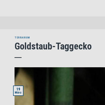
Skip
to
content
TERRARIUM
Goldstaub-Taggecko
19
März