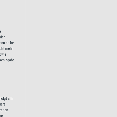
e
 der
kann es bei
icht mehr
sowie
itamingabe
rfolgt am
iere
rarien
ne