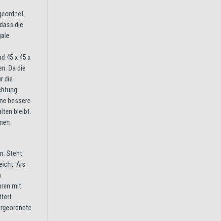
geordnet.
dass die
gale
d 45 x 45 x
n. Da die
r die
ichtung
ine bessere
lten bleibt.
nnen
n. Steht
icht. Als
n
hren mit
ttert
ergeordnete