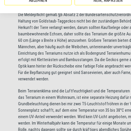
ABLEHNEN
NEIN, ANPASSEN
Wie alle Arten der Gattung Phelsuma steht auch der Goldstaub-Tag
Die Meldepflicht gemäß §6 Absatz 2 der Bundesartenschutzverordnun
Haltung von Goldstaub-Taggeckos nicht bei der zuständigen Behörde
Herkunft der Tiere verlangt werden, darum sollten Kaufbelege ode
baumbewohnende Echsen, daher sollte das Terrarium die größte Ausd
60 cm (Länge x Breite x Höhe) anzusehen. Größere Terrarien biete
Männchen, aber häufig auch die Weibchen, untereinander unverträglic
Einrichtung des Terrariums nutze ich als Bodengrund Terrarienhumus,
erfolgt mit Kletterästen und Bambusstangen. Da die Geckos gerne a
Optik kann hinter der Rückscheibe eine farbige Folie angebracht wer
Für die Bepflanzung gut geeignet sind Sansevierien, aber auch Far
verwendet werden.
Beim Terrarienklima sind die Luftfeuchtigkeit und die Temperaturen 
das Terrarium in einem Wohnraum, ist eine separate Heizung dafür me
Grundbeleuchtung dienen bei mir zwei T5-Leuchtstoffröhren in der V
Sonnenplatz schafft, auf dem eine Temperatur von 35 bis 38°C err
einem UV-Anteil verwendet werden. Wird kein UV-Licht angeboten, m
werden. Im Winterhalbjahr kann die Temperatur für einige Monate um
Rolle, nachts dagegen sollte sie durch kräftiges abendliches Sprüh