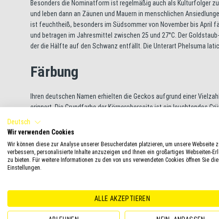
Besonders die Nominatform ist regelmäßig auch als Kulturfolger zu
und leben dann an Zäunen und Mauern in menschlichen Ansiedlunge
ist feuchtheiß, besonders im Südsommer von November bis April fäl
und betragen im Jahresmittel zwischen 25 und 27°C. Der Goldstaub-
der die Hälfte auf den Schwanz entfällt. Die Unterart Phelsuma lati
Färbung
Ihren deutschen Namen erhielten die Geckos aufgrund einer Vielza
erinnert. Die Grundfarbe der Körperoberseite ist ein leuchtendes Gr
Oberseite abgegrenzt. Die Kehle weist eine gelbliche Färbung auf. A
Deutsch
die Schnauzenspitze, das dahinter liegende verbindet die Augen. Ein 
Wir verwenden Cookies
selbst sind durch einen blauen Ring kontrastreich eingefasst. Das
Wir können diese zur Analyse unserer Besucherdaten platzieren, um unsere Webseite z
Rückenzeichnung. Bei der Nominatform besteht sie aus drei tropfe
verbessern, personalisierte Inhalte anzuzeigen und Ihnen ein großartiges Webseiten-Er
zu bieten. Für weitere Informationen zu den von uns verwendeten Cookies öffnen Sie die
angularis einen roten Winkel bildet. Dahinter setzt sich die Rückenz
Einstellungen.
des Schwanzes ist gelbgrün gefärbt, die Oberseiten der Gliedmaßen 
gelegentlich Tiere auf, bei denen die Körperoberseite statt grün bläu
ALLE AKZEPTIEREN
Haltung