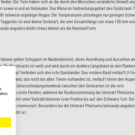
 finden. Die Tiere haben sich an die durch den Menschen veränderte Umwelt a
n sowie in und an Gebäuden. Das Klima im Verbreitungsgebiet des Goldstaub
lt teilweise ergiebiger Regen. Die Temperaturen unterliegen nur geringen Sch
Taggecko ist eine kleine Geckoart, die eine Gesamtlänge von etwa 130 mm erre
cauda angularis bleibt etwas kleiner als die Nominatform.
hl kleiner gelber Schuppen im Nackenbereich, deren Anordnung und Aussehen a
ün. Die Bauchseite ist weiß und wird durch ein dunkles Längsband an den Flanke
uf dem Kopf befinden sich drei rote Querbänder. Das vordere Band verläuft U-fö
drittes Band, das nicht bei allen Tieren vorhanden ist, verläuft hinter den Auge
 wichtigste Unterscheidungsmerkmal zwischen den Unterarten ist die rote
u
nförmigen roten Flecken, während die Rückenzeichnung der Unterart Phelsuma 
lebnis
eichnung mit einer Vielzahl kleinerer roter Punkte bis auf den Schwanz fort. Die
sind grün marmoriert. Besonders bei der Unterart Phelsuma laticauda angulari
lich gefärbt ist.