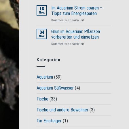
Algen
im
Im Aquarium Strom sparen –
18
Gartenteich:
Nov.
Tipps zum Energiesparen
Leitfaden
für
Kommentare deaktiviert
zur
Im
Bekämpfung
Aquarium
Grün im Aquarium: Pflanzen
und
04
Strom
Vorbeugung
Nov.
vorbereiten und einsetzen
sparen
für
Kommentare deaktiviert
–
Grün
Tipps
im
zum
Aquarium:
Kategorien
Energiesparen
Pflanzen
vorbereiten
und
Aquarium
(59)
einsetzen
Aquarium Süßwasser
(4)
Fische
(33)
Fische und andere Bewohner
(3)
Für Einsteiger
(1)