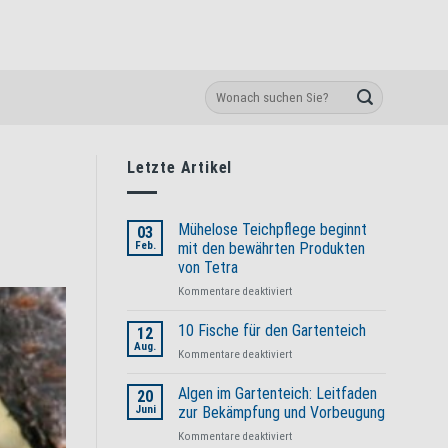
Letzte Artikel
Mühelose Teichpflege beginnt
03
Feb.
mit den bewährten Produkten
von Tetra
für
Kommentare deaktiviert
Mühelose
Teichpflege
10 Fische für den Gartenteich
12
beginnt
Aug.
für
Kommentare deaktiviert
mit
10
den
Fische
Algen im Gartenteich: Leitfaden
bewährten
20
für
Juni
zur Bekämpfung und Vorbeugung
Produkten
den
von
für
Kommentare deaktiviert
Gartenteich
Tetra