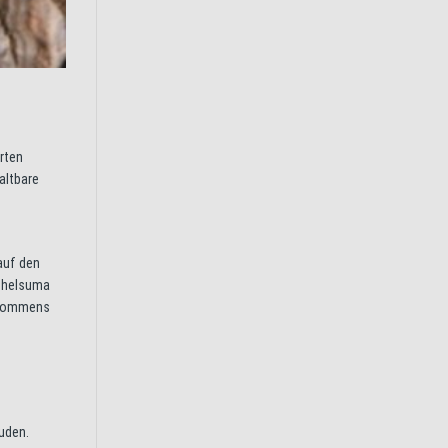
rten
altbare
auf den
 Phelsuma
orkommens
uden.