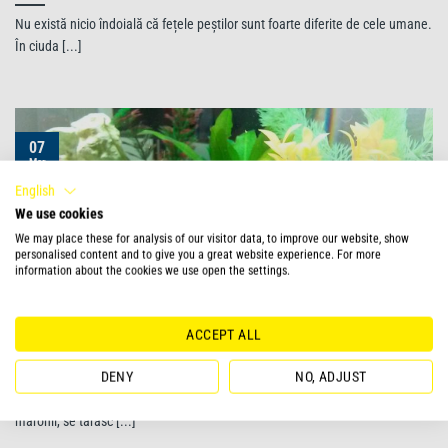
Nu există nicio îndoială că fețele peștilor sunt foarte diferite de cele umane.
În ciuda [...]
07
Mar
English
We use cookies
We may place these for analysis of our visitor data, to improve our website, show
personalised content and to give you a great website experience. For more
information about the cookies we use open the settings.
ACCEPT ALL
Un crustaceu plin de caracter
DENY
NO, ADJUST
Racul albastru: un crustaceu plin de caracter În estul Floridei, raci leneși,
maronii, se târăsc [...]