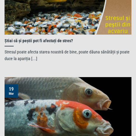
Știai că și peștii pot fi afectați de stres?
Stresul poate afecta starea noastră de bine, poate dăuna sănătății și poate
duce la apariția [...]
19
Mar