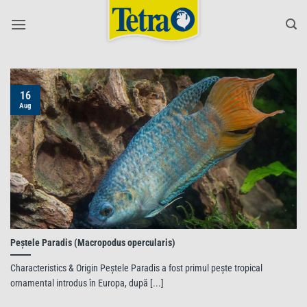
Skip
to
content
16
Aug
Peștele Paradis (Macropodus opercularis)
Characteristics & Origin Peștele Paradis a fost primul pește tropical
ornamental introdus în Europa, după [...]