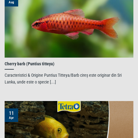
Aug
Cherry barb (Puntius titteya)
Caracteristici & Origine Puntius Titteya/Barb cireș este originar din Sri
Lanka, unde este o specie [...]
11
Apr