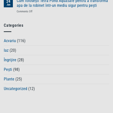
Cum folosești Tetra Pond AquaSafe pentru a transforma
24
pentru
alimentație
în
știi
Jun
apa de la robinet într-un mediu sigur pentru pești
pești
aparte
iaz?
despre
sănătoși
on
Comments Off
Cum
Tetra
și
Cum
te
Pond
plini
folosești
ajută
PlantaMin
de
Tetra
Categories
Tetra
vitalitate
Pond
Pond
AquaSafe
CrystalWater
pentru
să
Acvariu
(116)
a
redai
transforma
claritatea
Iaz
(20)
apa
apei
de
la
Îngrijire
(28)
robinet
într-
Pești
(98)
un
mediu
Plante
(25)
sigur
pentru
Uncategorized
(12)
pești