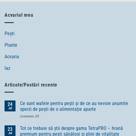
Acvariul meu
Pești
Plante
Acvariu
Iaz
Articole/Postări recente
Ce sunt wafele pentru pești și de ce au nevoie anumite
24
Jul
specii de pești de o alimentație aparte
on
Comments Off
Ce
sunt
Tot ce trebuie să știi despre gama TetraPRO – hrană
23
wafele
Jul
premium pentru pești sănătoși și plini de vitalitate