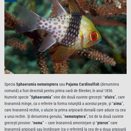
Specia
Sphaeramia nematoptera
sau
Pajama Cardinalfish
(denumirea
comună) a fost descrisă pentru prima oară de Bleeker, în anul 1856.
Numele specie ”
Sphaeramia
” vine din două cuvinte grecești: “
sfaira
”, care
înseamnă minge, ca o referire la forma rotunjită a acestui pește, și “
aima
”,
care înseamnă rechin, o aluzie la prima aripioară dorsală care aduce cu cea
a unui rechin. Și denumirea genului, ”
nematoptera
”, tot de la două cuvinte
grecești provine: “
nema
” – care înseamnă amenințare și “
pteron
” care
înseamnă aripioară sau înotătoare (ca o referință la cea de-a doua aripioară