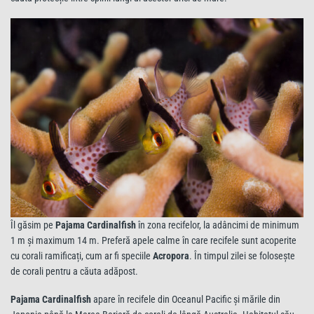
Îl găsim pe
Pajama Cardinalfish
în zona recifelor, la adâncimi de minimum
1 m și maximum 14 m. Preferă apele calme în care recifele sunt acoperite
cu corali ramificați, cum ar fi speciile
Acropora
. În timpul zilei se folosește
de corali pentru a căuta adăpost.
Pajama Cardinalfish
apare în recifele din Oceanul Pacific și mările din