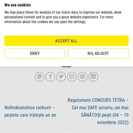
We use cookies
siguranță creveții mici ca pe o cină irezistibilă.
We may place these for analysis of our visitor data, to improve our website, show
personalised content and to give you a great website experience. For more
Se pot înmulți în captivitate. Probabil vei avea nevoie de un acvariu separat
information about the cookies we use open the settings.
pentru alevini. Femela și masculul vor forma un cuplu înainte de a depune
icre. Ouăle sunt depuse pe fundul acvariului și fertilizate de mascul. După
fertilizare, acesta ia ouăle în gură pentru a le cloci. El incubează ouăle
ACCEPT ALL
aproximativ 10 zile. În mediul natural, larvele tinere sunt apoi eliberate între
țepii aricilor de mare cu care peștii trăiesc în simbioză. Alevinii au doar
DENY
NO, ADJUST
aproximativ 3 milimetri.
Regulament CONCURS TETRA –
Nothobranchius rachovii –
Cel mai SAFE acvariu, cei mai
peștele care trăiește un an
SĂNĂTOȘI pești (04 – 10
noiembrie 2022)