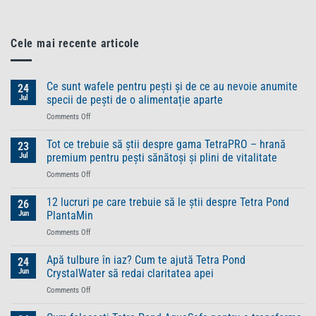
Cele mai recente articole
Ce sunt wafele pentru pești și de ce au nevoie anumite
24
Jul
specii de pești de o alimentație aparte
on
Comments Off
Ce
sunt
Tot ce trebuie să știi despre gama TetraPRO – hrană
23
wafele
Jul
premium pentru pești sănătoși și plini de vitalitate
pentru
on
Comments Off
pești
Tot
și
ce
12 lucruri pe care trebuie să le știi despre Tetra Pond
de
26
trebuie
ce
Jun
PlantaMin
să
au
on
Comments Off
știi
nevoie
12
despre
anumite
lucruri
Apă tulbure în iaz? Cum te ajută Tetra Pond
gama
24
specii
pe
TetraPRO
Jun
CrystalWater să redai claritatea apei
de
care
–
pești
on
Comments Off
trebuie
hrană
de
Apă
să
premium
o
tulbure
le