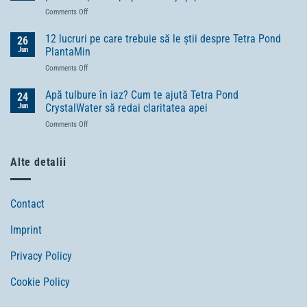
pentru
on
Comments Off
pești
Tot
și
ce
12 lucruri pe care trebuie să le știi despre Tetra Pond
de
26
trebuie
ce
Jun
PlantaMin
să
au
on
Comments Off
știi
nevoie
12
despre
anumite
lucruri
Apă tulbure în iaz? Cum te ajută Tetra Pond
gama
24
specii
pe
TetraPRO
Jun
CrystalWater să redai claritatea apei
de
care
–
pești
on
Comments Off
trebuie
hrană
de
Apă
să
premium
o
tulbure
le
pentru
alimentație
în
Alte detalii
știi
pești
aparte
iaz?
despre
sănătoși
Cum
Tetra
și
te
Pond
plini
Contact
ajută
PlantaMin
de
Tetra
vitalitate
Imprint
Pond
CrystalWater
să
Privacy Policy
redai
claritatea
Cookie Policy
apei