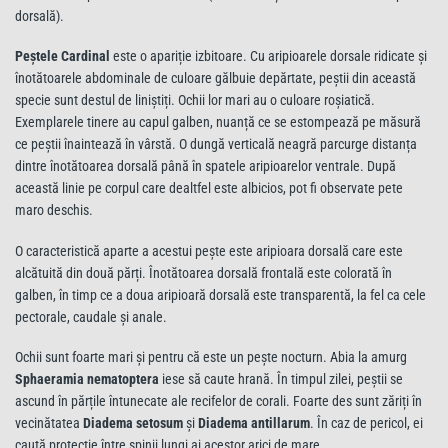
dorsală).
Peștele Cardinal
este o apariție izbitoare. Cu aripioarele dorsale ridicate și
înotătoarele abdominale de culoare gălbuie depărtate, peștii din această
specie sunt destul de liniștiți. Ochii lor mari au o culoare roșiatică.
Exemplarele tinere au capul galben, nuanță ce se estompează pe măsură
ce peștii înaintează în vârstă. O dungă verticală neagră parcurge distanța
dintre înotătoarea dorsală până în spatele aripioarelor ventrale. După
această linie pe corpul care dealtfel este albicios, pot fi observate pete
maro deschis.
O caracteristică aparte a acestui pește este aripioara dorsală care este
alcătuită din două părți. Înotătoarea dorsală frontală este colorată în
galben, în timp ce a doua aripioară dorsală este transparentă, la fel ca cele
pectorale, caudale și anale.
Ochii sunt foarte mari și pentru că este un pește nocturn. Abia la amurg
Sphaeramia nematoptera
iese să caute hrană. În timpul zilei, peștii se
ascund în părțile întunecate ale recifelor de corali. Foarte des sunt zăriți în
vecinătatea
Diadema setosum
și
Diadema antillarum
. În caz de pericol, ei
caută protecție între spinii lungi ai acestor arici de mare.