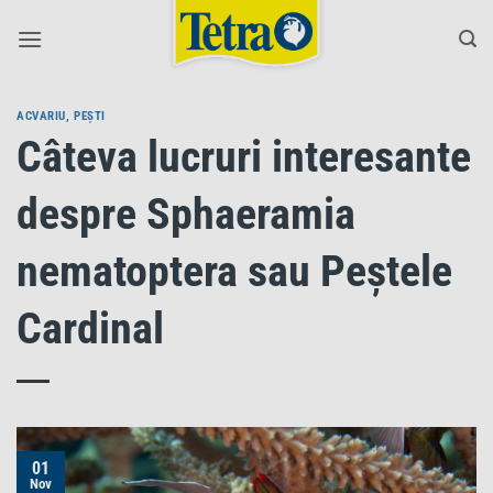
Skip
to
content
ACVARIU
,
PEȘTI
Câteva lucruri interesante
despre Sphaeramia
nematoptera sau Peștele
Cardinal
01
Nov