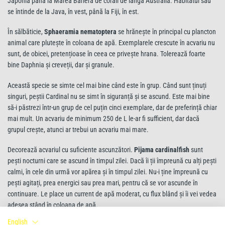
Japonia până la Marea Barieră de corali de lângă Australia. Habitatul său
se întinde de la Java, în vest, până la Fiji, în est.
În sălbăticie,
Sphaeramia nematoptera
se hrănește în principal cu plancton
animal care plutește în coloana de apă. Exemplarele crescute în acvariu nu
sunt, de obicei, pretențioase în ceea ce privește hrana. Tolerează foarte
bine Daphnia și creveții, dar și granule.
Această specie se simte cel mai bine când este în grup. Când sunt ținuți
singuri, peștii Cardinal nu se simt în siguranță și se ascund. Este mai bine
să-i păstrezi într-un grup de cel puțin cinci exemplare, dar de preferință chiar
mai mult. Un acvariu de minimum 250 de L le-ar fi sufficient, dar dacă
grupul crește, atunci ar trebui un acvariu mai mare.
Decorează acvariul cu suficiente ascunzători.
Pijama cardinalfish
sunt
pești nocturni care se ascund în timpul zilei. Dacă îi ții împreună cu alți pești
calmi, în cele din urmă vor apărea și în timpul zilei. Nu-i ține împreună cu
pești agitați, prea energici sau prea mari, pentru că se vor ascunde în
continuare. Le place un current de apă moderat, cu flux blând și îi vei vedea
adesea stând în coloana de apă.
English
Reține că în mediul lor natural se hrănesc cu crustace, așa că vor vedea cu