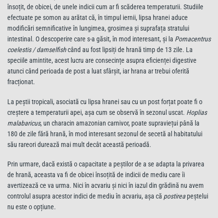
însoțit, de obicei, de unele indicii cum ar fi scăderea temperaturii. Studiile
efectuate pe somon au arătat că, în timpul iernii, lipsa hranei aduce
modificări semnificative în lungimea, grosimea și suprafața stratului
intestinal. O descoperire care s-a găsit, în mod interesant, și la
Pomacentrus
coelestis / damselfish
când au fost lipsiți de hrană timp de 13 zile. La
speciile amintite, acest lucru are consecințe asupra eficienței digestive
atunci când perioada de post a luat sfârșit, iar hrana ar trebui oferită
fracționat.
La peștii tropicali, asociată cu lipsa hranei sau cu un post forțat poate fi o
creștere a temperaturii apei, așa cum se observă în sezonul uscat.
Hoplias
malabaricus
, un characin amazonian carnivor, poate supraviețui până la
180 de zile fără hrană, în mod interesant sezonul de secetă al habitatului
său rareori durează mai mult decât această perioadă.
Prin urmare, dacă există o capacitate a peștilor de a se adapta la privarea
de hrană, aceasta va fi de obicei însoțită de indicii de mediu care îi
avertizează ce va urma. Nici în acvariu și nici în iazul din grădină nu avem
controlul asupra acestor indici de mediu în acvariu, așa că
postirea
peștelui
nu este o opțiune.