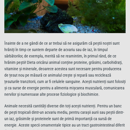
Înainte de a ne gândi de ce ar trebui să ne asigurăm că peștii noștri sunt
hrăniți în timp ce suntem departe de acvariu sau de iaz, în timpul
sărbătorilor, de exemplu, merită să ne reamintim, în primul rând, de ce
hrănim peștii! Dieta oricărui animal conține proteine, grăsimi, carbohidrați,
vitamine și minerale, deoarece acestea sunt necesare pentru producerea
de țesut nou pe măsură ce animalul crește și repară sau reciclează
țesuturile tranzitorii, cum ar fi celulele sanguine. Acești nutrienți sunt folosiți
și ca surse de energie pentru a alimenta mișcarea musculară, comunicarea
nervilor și numeroase alte procese fiziologice și biochimice.
Animale necesită cantități diverse din toți acești nutrienți. Pentru un banc
de pești tropicali dintr-un acvariu mediu, pentru carașii aurii sau peștii dintr-
un iaz, grăsimile și proteinele sunt de primă importanță ca sursă de
energie. Aceste specii ornamentale tipice au un tract gastrointestinal diferit