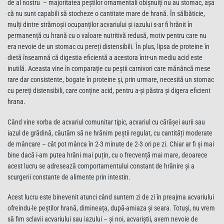
de al nostru – majoritatea peștilor ornamentali obișnuiți nu au stomac, așa
că nu sunt capabili să stocheze o cantitate mare de hrană. În sălbăticie,
mulți dintre strămoșii ocupanților acvariului și iazului s-ar fi hrănit în
permanență cu hrană cu o valoare nutritivă redusă, motiv pentru care nu
era nevoie de un stomac cu pereți distensibili. În plus, lipsa de proteine în
dietă înseamnă că digestia eficientă a acestora într-un mediu acid este
inutilă. Aceasta vine în comparație cu peștii carnivori care mănâncă mese
rare dar consistente, bogate în proteine și, prin urmare, necesită un stomac
cu pereți distensibili, care conține acid, pentru a-și păstra și digera eficient
hrana.
Când vine vorba de acvariul comunitar tipic, acvariul cu cărășei aurii sau
iazul de grădină, căutăm să ne hrănim peștii regulat, cu cantități moderate
de mâncare – cât pot mânca în 2-3 minute de 2-3 ori pe zi. Chiar ar fi și mai
bine dacă i-am putea hrăni mai puțin, cu o frecvență mai mare, deoarece
acest lucru se adresează comportamentului constant de hrănire și a
scurgerii constante de alimente prin intestin.
Acest lucru este binevenit atunci când suntem zi de zi în preajma acvariului
ofreindu-le peștilor hrană, dimineața, după-amiaza și seara. Totuși, nu vrem
să fim sclavii acvariului sau iazului – și noi, acvariștii, avem nevoie de