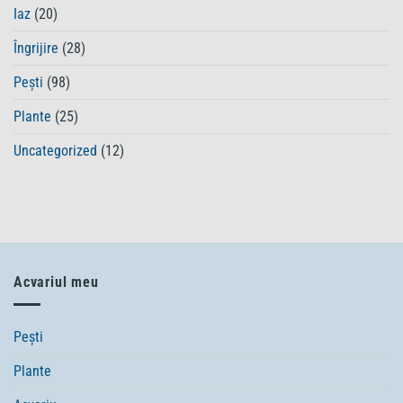
claritatea
Iaz
(20)
apa
apei
de
la
Îngrijire
(28)
robinet
într-
Pești
(98)
un
mediu
Plante
(25)
sigur
pentru
Uncategorized
(12)
pești
Acvariul meu
Pești
Plante