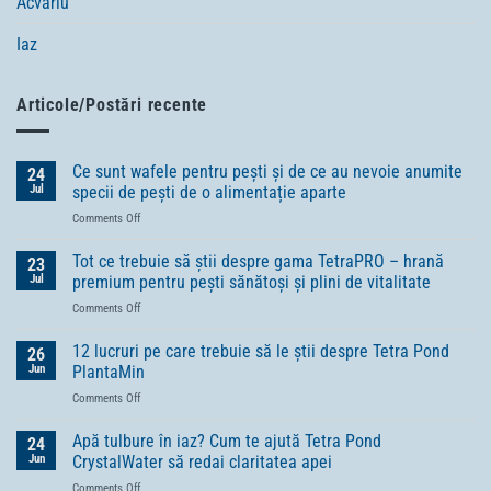
Acvariu
Iaz
Articole/Postări recente
Ce sunt wafele pentru pești și de ce au nevoie anumite
24
Jul
specii de pești de o alimentație aparte
on
Comments Off
Ce
sunt
Tot ce trebuie să știi despre gama TetraPRO – hrană
23
wafele
Jul
premium pentru pești sănătoși și plini de vitalitate
pentru
on
Comments Off
pești
Tot
și
ce
12 lucruri pe care trebuie să le știi despre Tetra Pond
de
26
trebuie
ce
Jun
PlantaMin
să
au
on
Comments Off
știi
nevoie
12
despre
anumite
lucruri
Apă tulbure în iaz? Cum te ajută Tetra Pond
gama
24
specii
pe
TetraPRO
Jun
CrystalWater să redai claritatea apei
de
care
–
pești
on
Comments Off
trebuie