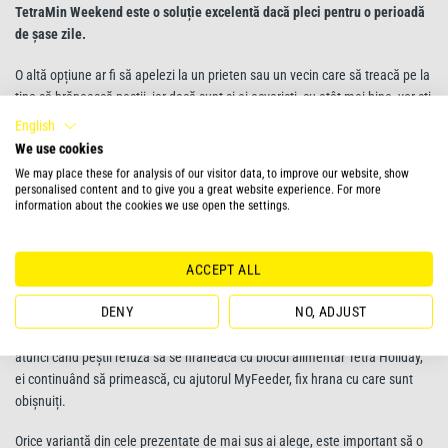
TetraMin Weekend este o soluție excelentă dacă pleci pentru o perioadă
de șase zile.
O altă opțiune ar fi să apelezi la un prieten sau un vecin care să treacă pe la
tine să hrănească peștii, iar dacă sunt și ei acvariști, cu atât mai bine, vor ști
anumite lucruri cum ar fi să nu supraalimenteze și să se asigure că filtrul
English
funcționează. Nu îți dorești ca un novice să facă greșeli elementare în
We use cookies
acvariul tău! Dacă persoana la care apelezi nu a mai avut grijă de pești, dă-i
We may place these for analysis of our visitor data, to improve our website, show
instrucțiuni să le pună hrană cde trei ori pe zi: o dată dimineața, după-
personalised content and to give you a great website experience. For more
amiaza și seara.
information about the cookies we use open the settings.
Dacă nu te simți confortabil cu ideea de a lăsa acvariul cu pești în grija
altcuiva, atunci un hrănitor automat de genul
Tetra Myfeeder
reprezintă o
ACCEPT ALL
opțiune potrivită. Acesta se fixează în partea de sus a acvariului și
DENY
NO, ADJUST
eliberează o anumită cantitate de hrabă (fulgi, crisps, pelete) la intervalele
setate de către tine cu ajutorul timer-ului electronic. Acest sistem este util
atunci când peștii refuză să se hrăneacă cu blocul alimentar Tetra Holiday,
ei continuând să primească, cu ajutorul MyFeeder, fix hrana cu care sunt
obișnuiți.
Orice variantă din cele prezentate de mai sus ai alege, este important să o