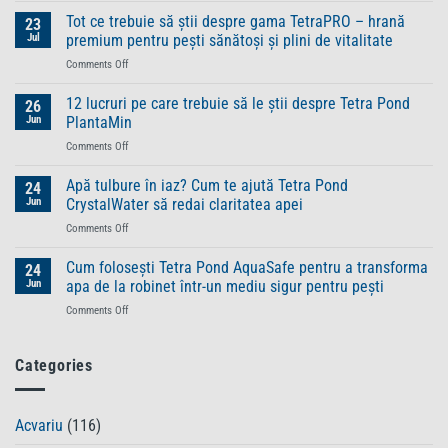
sunt
Tot ce trebuie să știi despre gama TetraPRO – hrană
23
wafele
Jul
premium pentru pești sănătoși și plini de vitalitate
pentru
on
Comments Off
pești
Tot
și
ce
12 lucruri pe care trebuie să le știi despre Tetra Pond
de
26
trebuie
ce
Jun
PlantaMin
să
au
on
Comments Off
știi
nevoie
12
despre
anumite
lucruri
Apă tulbure în iaz? Cum te ajută Tetra Pond
gama
24
specii
pe
TetraPRO
Jun
CrystalWater să redai claritatea apei
de
care
–
pești
on
Comments Off
trebuie
hrană
de
Apă
să
premium
o
tulbure
Cum folosești Tetra Pond AquaSafe pentru a transforma
le
24
pentru
alimentație
în
știi
Jun
apa de la robinet într-un mediu sigur pentru pești
pești
aparte
iaz?
despre
sănătoși
on
Comments Off
Cum
Tetra
și
Cum
te
Pond
plini
folosești
ajută
PlantaMin
de
Tetra
Categories
Tetra
vitalitate
Pond
Pond
AquaSafe
CrystalWater
pentru
să
Acvariu
(116)
a
redai
transforma