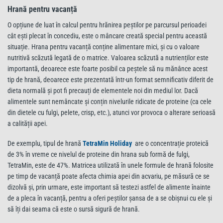
Hrană pentru vacanță
O opțiune de luat în calcul pentru hrănirea peștilor pe parcursul perioadei
cât ești plecat în concediu, este o mâncare creată special pentru această
situație. Hrana pentru vacanță conține alimentare mici, și cu o valoare
nutritivă scăzută legată de o matrice. Valoarea scăzută a nutrienților este
importantă, deoarece este foarte posibil ca peștele să nu mănânce acest
tip de hrană, deoarece este prezentată într-un format semnificativ diferit de
dieta normală și pot fi precauți de elementele noi din mediul lor. Dacă
alimentele sunt nemâncate și conțin nivelurile ridicate de proteine (ca cele
din dietele cu fulgi, pelete, crisp, etc.), atunci vor provoca o alterare serioasă
a calității apei.
De exemplu, tipul de hrană
TetraMin Holiday
are o concentrație proteică
de 3% în vreme ce nivelul de proteine din hrana sub formă de fulgi,
TetraMin, este de 47%. Matricea utilizată în unele formule de hrană folosite
pe timp de vacanță poate afecta chimia apei din acvariu, pe măsură ce se
dizolvă și, prin urmare, este important să testezi astfel de alimente înainte
de a pleca în vacanță, pentru a oferi peștilor șansa de a se obișnui cu ele și
să îți dai seama că este o sursă sigură de hrană.