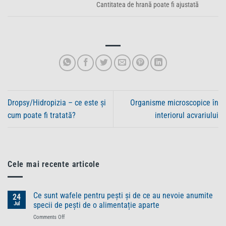
Cantitatea de hrană poate fi ajustată
Dropsy/Hidropizia – ce este și
Organisme microscopice în
cum poate fi tratată?
interiorul acvariului
Cele mai recente articole
Ce sunt wafele pentru pești și de ce au nevoie anumite
24
Jul
specii de pești de o alimentație aparte
on
Comments Off
Ce