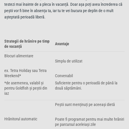
testezi mai înainte de a pleca în vacanță. Doar așa poți avea încrederea că
peștii vor fi bine în absența ta, iar tu te vei bucura pe deplin de o mult
așteptată perioadă liberă.
Strategii de hrănire pe timp
Avantaje
de vacanță
Blocuri alimentare
Simplu de utilizat
ex. Tetra Holiday sau Tetra
Weekend*
Convenabil
*de asemenea, valabil și
Suficiente pentru o perioadă de până la
pentru Goldfish și peștii din
două săptămâni.
iaz
Peștii sunt menținuți pe aceeași dietă
Hrănitorul automatic
Poate fi programat pentru mai multe hrăniri
pe parcursul aceleiași zile