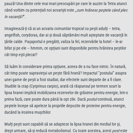
pauză! Una dintre cele mai mari preocupări pe care le auzim la Tetra atunci
când vorbim cu potențiali noi acvariști este
„cum hrănesc peștele când plec
în vacanță?
”.
Imaginează-ți că ai un acvariu comunitar tropical cu pești adulți – tetra,
angelfish, corydoras, dar ai și două săptămâni mult așteptate de vacanță în
țările calde.
Pașaportul e pregătit, valiza la fel, rezervările la hotel – le-ai
bifat și pe ele – hmmm, ce opțiuni sunt disponibile pentru hrănirea peștilor
cât timp ești plecat?
Să luăm în considerare prima opțiune, aceea de a nu face nimic. În natură,
cât timp poate supraviețui un pește fără hrană? Impactul ”postului” asupra
unei game de pești a fost studiat, dar efectele sunt departe de a fi clare.
Studiile la crap (Cyrprinus carpio), arată că răspunsul pe termen scurt la
lipsa hranei implică mobilizarea rezervelor de grăsime pentru energie, într-o
prima fază, care poate dura până la opt zile. Dacă
postul
continuă, atunci
peștele începe să apeleze la propriile depozite de proteine pentru energie,
ducând la irosirea mușchilor.
Mulți pești sunt capabili să se adapteze la lipsa hranei din mediul lor și,
drept urmare, să-și reducă metabolismul. Cu toate acestea, acest
post
este