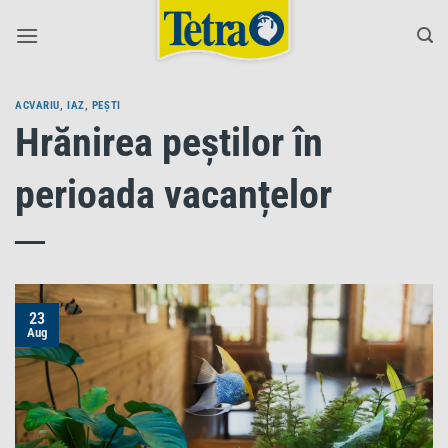
Skip
to
content
ACVARIU
,
IAZ
,
PEȘTI
Hrănirea peștilor în
perioada vacanțelor
23
Aug