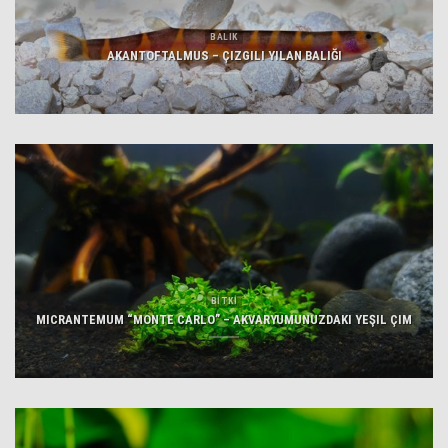
BALIK
AKANTOFTALMUS – ÇIZGILI YILAN BALIĞI
BİTKİ
MICRANTEMUM “MONTE CARLO” – AKVARYUMUNUZDAKI YEŞIL ÇIM