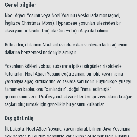
Genel bilgiler
Noel Ağacı Yosunu veya Noel Yosunu (Vesicularia montagnei,
İngilizce Christmas Moss), Hypnaceae yosunları ailesinden bir
akvaryum bitkisidir. Doğada Güneydoğu Asya’da bulunur.
Bitki adını, dallarının Noel arifesinde evleri süsleyen ladin ağacının
dallarına benzemesi nedeniyle almıştır.
Yosunların kökleri yoktur, substrata ipliksi sürgünler-rizoidlerle
tutunurlar. Noel Ağacı Yosunu çoğu zaman, bir iplik veya misina
yardımıyla ağaç kütüklerine ve taşlara sabitlenir. Büyüdükçe, yüzeyi
tamamen kaplar, onu “canlandırır”, doğal “ihmal edilmişlik”
görünümünü verir. Profesyonel akvaristler kompozisyonlarında ağaç
taçları oluşturmak için genellikle bu yosunu kullanırlar.
Dış görünüş
İlk bakışta, Noel Ağacı Yosunu, yaygın olarak bilinen Java Yosununa
çok benzer, bu durum genellikle karışıklığa yol açmaktadır. Bununla