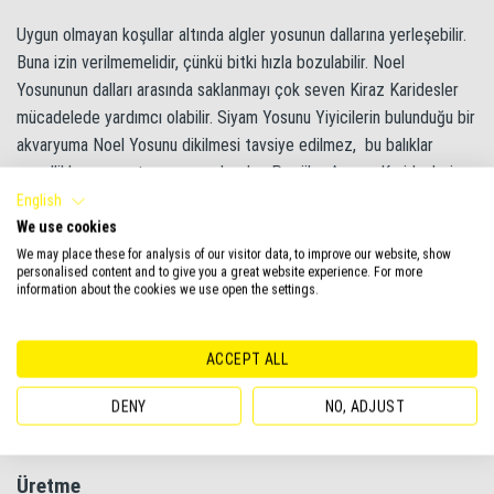
Uygun olmayan koşullar altında algler yosunun dallarına yerleşebilir.
Buna izin verilmemelidir, çünkü bitki hızla bozulabilir. Noel
Yosununun dalları arasında saklanmayı çok seven Kiraz Karidesler
mücadelede yardımcı olabilir. Siyam Yosunu Yiyicilerin bulunduğu bir
akvaryuma Noel Yosunu dikilmesi tavsiye edilmez, bu balıklar
genellikle yosunu tamamen yok eder. Popüler Amano Karidesleri
de, yiyecek eksikliği ve aşırı nüfus durumunda bu yosunu yok
English
edebilir.
We use cookies
We may place these for analysis of our visitor data, to improve our website, show
personalised content and to give you a great website experience. For more
Besleme için en uygun su parametreleri:
information about the cookies we use open the settings.
Sıcaklık= 18-26°C, pH= 6.0-7.5, GH= 5-20.
ACCEPT ALL
DENY
NO, ADJUST
Su parametrelerinde ani değişikliklere izin verilmemelidir, bu yosun
büyümesinin yavaşlamasına neden olacaktır.
Üretme