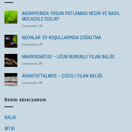
AKVARYUMDA YOSUN PATLAMASI NEDIR VE NASIL
MÜCADELE EDILIR?
on
Comments Off
AKVARYUMDA
YOSUN
NEONLAR: EV KOŞULLARINDA ÇOĞALTMA
PATLAMASI
on
Comments Off
NEDIR
NEONLAR:
VE
EV
MAKROGNATUS – UZUN BURUNLU YILAN BALIĞI
NASIL
KOŞULLARINDA
MÜCADELE
on
Comments Off
ÇOĞALTMA
EDILIR?
MAKROGNATUS
–
AKANTOFTALMUS – ÇIZGILI YILAN BALIĞI
UZUN
on
Comments Off
BURUNLU
AKANTOFTALMUS
YILAN
–
BALIĞI
ÇIZGILI
Benim akvaryumum
YILAN
BALIĞI
BALIK
BİTKİ