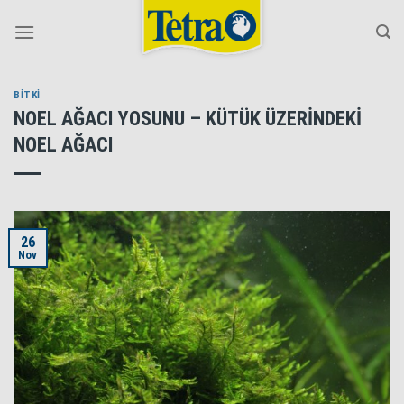
Skip
to
content
BİTKİ
NOEL AĞACI YOSUNU – KÜTÜK ÜZERİNDEKİ
NOEL AĞACI
26
Nov