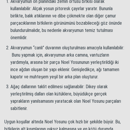
Akvaryumun ön planındaki zemin örtüsü bitkisi olarak
kullanılabilir: Alçak yosun pitoresk çayırlar yaratır. Bununla
birlikte, balık atıklarının ve dibe çökmekte olan diğer çamur
parçacıklarının bitkilerin görünümünü bozabileceği göz önünde
bulundurulmalıdır, bu nedenle akvaryumun temiz tutulması
önemlidir.
Akvaryumun “canlı” duvarının oluşturulması amacıyla kullanılabilir:
Bunu yapmak için, akvaryumun arka camına, vantuzların
yardımıyla, arasına bir parça Noel Yosununun yerleştirildiği iki
ince ağdan oluşan bir yapı eklenir. Genişledikçe, ağı tamamen
kapatır ve muhteşem yeşil bir arka plan oluşturur.
Ağaç dallarının taklit edilmesi sağlanabilir: Dikey olarak
yerleştirilmiş dalları olan kütüklere, büyüdükçe gerçek
yaprakların yanılsamasını yaratacak olan Noel Yosunu parçaları
sabitlenir.
Uygun koşullar altında Noel Yosunu çok hızlı bir şekilde büyür. Bu,
bitkilerin alt kısımlarının ışıksız kalmasına ve en kötü durumda