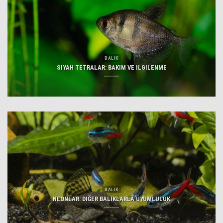
BALIK
SIYAH TETRALAR: BAKIM VE ILGILENME
BALIK
NEONLAR: DIĞER BALIKLARLA UYUMLULUK