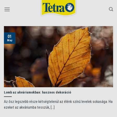
Skip
to
content
01
May
Lomb az akváriumokban: hasznos dekoráció
Az ősz legszebb része kétségtelenül az élénk színű levelek sokasága. Ha
ezeket az akváriumba tesszük, [...]