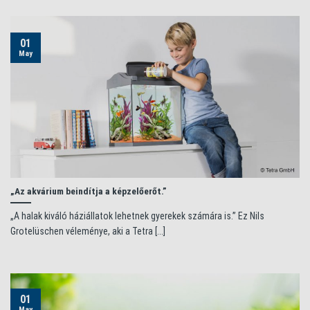
01
May
„Az akvárium beindítja a képzelőerőt.”
„A halak kiváló háziállatok lehetnek gyerekek számára is.” Ez Nils
Grotelüschen véleménye, aki a Tetra [...]
01
May