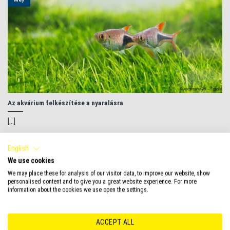
Az akvárium felkészítése a nyaralásra
[...]
English
We use cookies
01
We may place these for analysis of our visitor data, to improve our website, show
May
personalised content and to give you a great website experience. For more
information about the cookies we use open the settings.
ACCEPT ALL