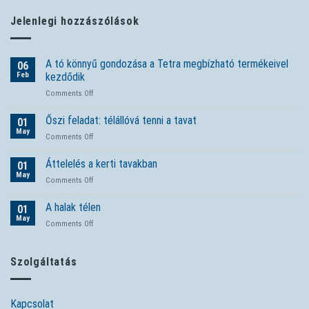
Jelenlegi hozzászólások
A tó könnyű gondozása a Tetra megbízható termékeivel
06
Feb
kezdődik
on
Comments Off
A
tó
Őszi feladat: télállóvá tenni a tavat
01
könnyű
May
on
Comments Off
gondozása
Őszi
a
feladat:
Áttelelés a kerti tavakban
Tetra
01
télállóvá
May
megbízható
on
Comments Off
tenni
termékeivel
Áttelelés
a
kezdődik
a
A halak télen
tavat
01
kerti
May
on
Comments Off
tavakban
A
halak
télen
Szolgáltatás
Kapcsolat