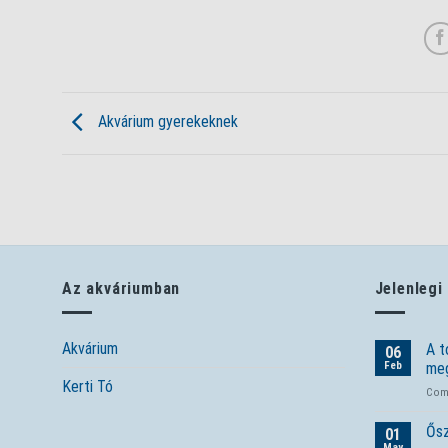
Akvárium gyerekeknek
Az akváriumban
Jelenlegi
Akvárium
A t
06
Feb
meg
Kerti Tó
Com
Ősz
01
May