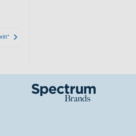
erőt.”