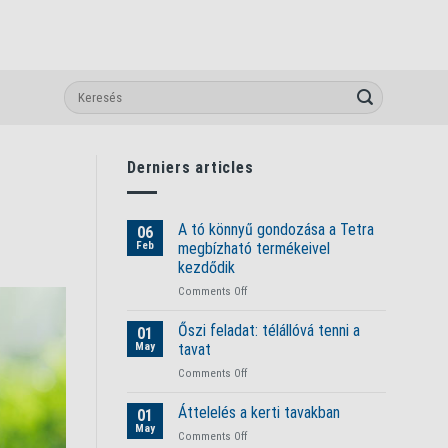
Derniers articles
A tó könnyű gondozása a Tetra
06
Feb
megbízható termékeivel
kezdődik
on
Comments Off
A
tó
Őszi feladat: télállóvá tenni a
01
könnyű
May
tavat
gondozása
on
Comments Off
a
Őszi
Tetra
feladat:
Áttelelés a kerti tavakban
megbízható
01
télállóvá
termékeivel
May
on
Comments Off
tenni
kezdődik