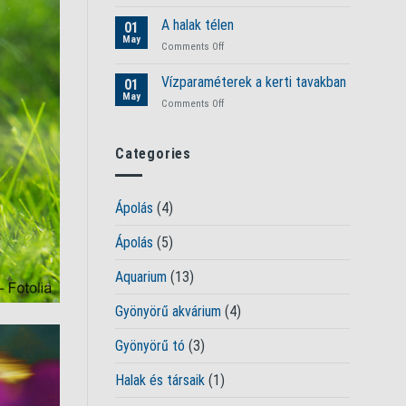
Áttelelés
a
a
A halak télen
tavat
01
kerti
May
on
Comments Off
tavakban
A
halak
Vízparaméterek a kerti tavakban
01
télen
May
on
Comments Off
Vízparaméterek
a
kerti
Categories
tavakban
Ápolás
(4)
Ápolás
(5)
Aquarium
(13)
Gyönyörű akvárium
(4)
Gyönyörű tó
(3)
Halak és társaik
(1)