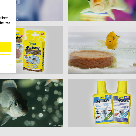
alised
kies we