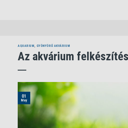
Skip
to
content
AQUARIUM
,
GYÖNYÖRŰ AKVÁRIUM
Az akvárium felkészítés
01
May