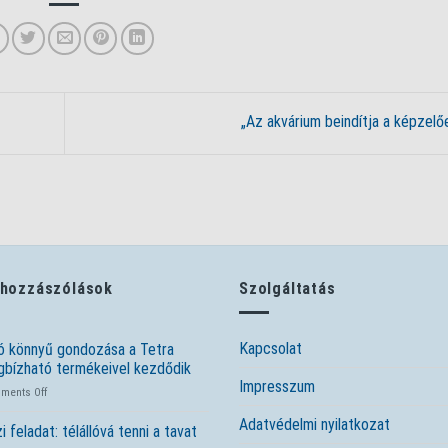
„Az akvárium beindítja a képzelő
 hozzászólások
Szolgáltatás
Kapcsolat
ó könnyű gondozása a Tetra
bízható termékeivel kezdődik
Impresszum
on
ments Off
A
Adatvédelmi nyilatkozat
tó
i feladat: télállóvá tenni a tavat
könnyű