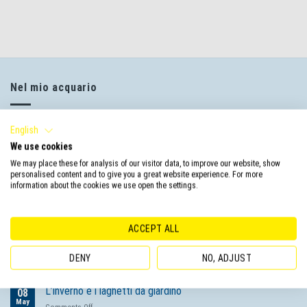
Nel mio acquario
Aquarium
English
We use cookies
Pond
We may place these for analysis of our visitor data, to improve our website, show
personalised content and to give you a great website experience. For more
information about the cookies we use open the settings.
Messaggi correnti
ACCEPT ALL
Per prenderti cura del tuo laghetto senza sforzo usa i
05
Feb
prodotti affidabili di Tetra
DENY
NO, ADJUST
on
Comments Off
Per
prenderti
L’inverno e i laghetti da giardino
08
cura
May
on