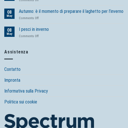
Comments Off
del
L’inverno
tuo
e
Autunno: è il momento di preparare il laghetto per l’inverno
laghetto
08
i
May
senza
on
Comments Off
laghetti
sforzo
Autunno:
da
usa
è
I pesci in inverno
giardino
08
i
il
May
prodotti
on
Comments Off
momento
affidabili
I
di
di
pesci
preparare
Tetra
in
Assistenza
il
inverno
laghetto
per
l’inverno
Contatto
Impronta
Informativa sulla Privacy
Politica sui cookie