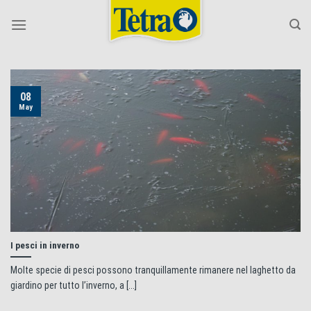
Skip
to
content
08
May
I pesci in inverno
Molte specie di pesci possono tranquillamente rimanere nel laghetto da
giardino per tutto l’inverno, a [...]