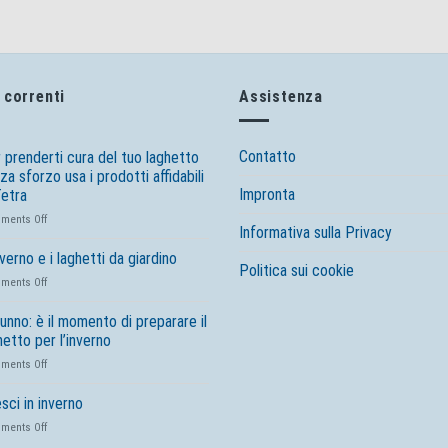
correnti
Assistenza
Contatto
 prenderti cura del tuo laghetto
za sforzo usa i prodotti affidabili
Impronta
Tetra
on
ments Off
Informativa sulla Privacy
Per
prenderti
nverno e i laghetti da giardino
Politica sui cookie
cura
on
ments Off
del
L’inverno
tuo
e
unno: è il momento di preparare il
laghetto
i
hetto per l’inverno
senza
laghetti
sforzo
on
ments Off
da
usa
Autunno:
giardino
i
è
esci in inverno
prodotti
il
affidabili
on
ments Off
momento
di
I