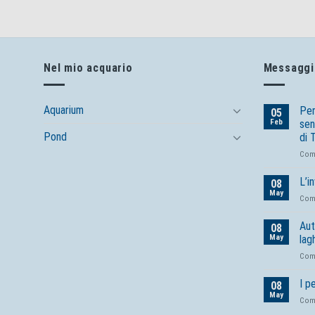
Nel mio acquario
Messaggi 
Aquarium
Per
05
Feb
sen
Pond
di 
Com
L’i
08
May
Com
Aut
08
May
lag
Com
I p
08
May
Com