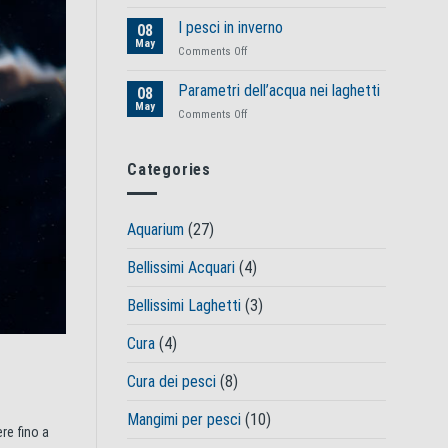
Autunno:
giardino
i
è
I pesci in inverno
08
prodotti
il
May
affidabili
on
Comments Off
momento
di
I
di
Tetra
pesci
Parametri dell’acqua nei laghetti
preparare
08
in
May
il
on
Comments Off
inverno
laghetto
Parametri
per
dell’acqua
l’inverno
nei
Categories
laghetti
Aquarium
(27)
Bellissimi Acquari
(4)
Bellissimi Laghetti
(3)
Cura
(4)
Cura dei pesci
(8)
Mangimi per pesci
(10)
re fino a