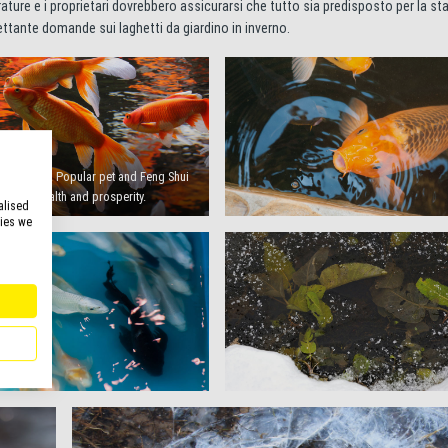
ature e i proprietari dovrebbero assicurarsi che tutto sia predisposto per la st
ettante domande sui laghetti da giardino in inverno.
n aquarium. Popular pet and Feng Shui
bol of wealth and prosperity.
alised
kies we