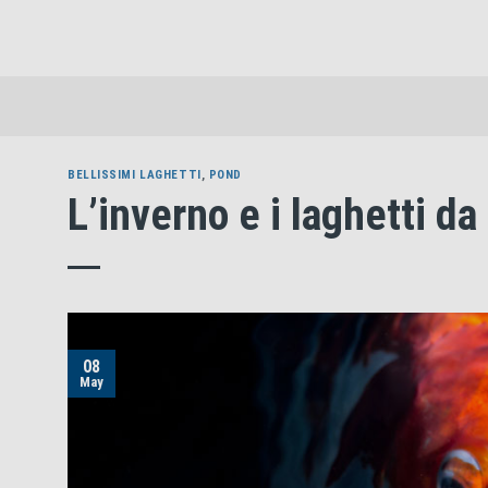
Skip
to
content
BELLISSIMI LAGHETTI
,
POND
L’inverno e i laghetti da
08
May