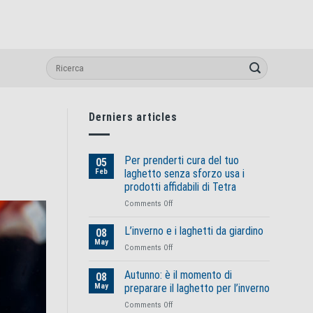
Derniers articles
Per prenderti cura del tuo
05
Feb
laghetto senza sforzo usa i
prodotti affidabili di Tetra
on
Comments Off
Per
prenderti
L’inverno e i laghetti da giardino
08
cura
May
on
Comments Off
del
L’inverno
tuo
e
Autunno: è il momento di
laghetto
08
i
May
preparare il laghetto per l’inverno
senza
laghetti
sforzo
on
Comments Off
da
usa