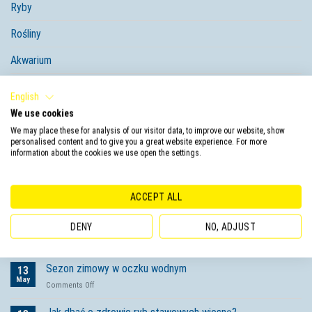
Ryby
Rośliny
Akwarium
Oczko wodne
English
We use cookies
Aktualne posty
We may place these for analysis of our visitor data, to improve our website, show
personalised content and to give you a great website experience. For more
information about the cookies we use open the settings.
Bezproblemowa pielęgnacja oczka wodnego zaczyna się
07
Feb
od sprawdzonych produktów Tetra
ACCEPT ALL
on
Comments Off
Bezproblemowa
pielęgnacja
Zabezpiecz oczko wodne przed zimą
25
DENY
NO, ADJUST
oczka
Oct
on
Comments Off
wodnego
Zabezpiecz
zaczyna
oczko
Sezon zimowy w oczku wodnym
się
13
wodne
May
od
on
Comments Off
przed
sprawdzonych
Sezon
zimą
produktów
zimowy