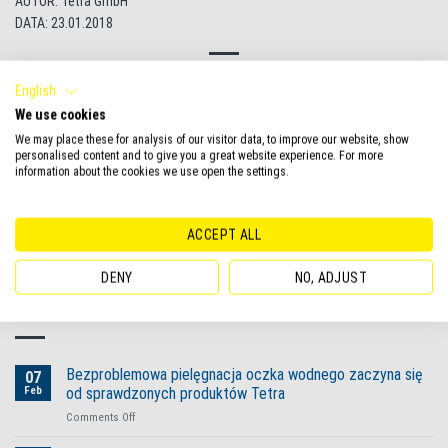
AUTOR: Tetra GmbH
DATA: 23.01.2018
English
We use cookies
We may place these for analysis of our visitor data, to improve our website, show
personalised content and to give you a great website experience. For more
Bezproblemowa pielęgnacja
information about the cookies we use open the settings.
Sezon zimowy w oczku wodnym
oczka wodnego zaczyna się od
sprawdzonych produktów Tetra
ACCEPT ALL
DENY
NO, ADJUST
Derniers articles
Bezproblemowa pielęgnacja oczka wodnego zaczyna się
07
Feb
od sprawdzonych produktów Tetra
on
Comments Off
Bezproblemowa