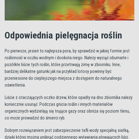
Odpowiednia pielęgnacja roślin
Po pierwsze, jesień to najlepsza pora, by sprawdzić w jakiej formie jest
roślinność w oczku wodnym i dookoła niego. Należy wyciąć obumarłe i
pożółkłe liście tych roślin, które przetrwają zimę w zbiorniku. Inne,
bardziej delikatne gatunki jak na przykład lotosy powinny być
przeniesione do cieplejszego miejsca z dostępem do naturalnego
oświetlenia.
Liście z otaczających oczko drzew, które opadły na dno zbiornika należy
koniecznie usunąć. Podczas gnicia roślin i innych materiałów
organicznych wydzielają się trujące gazy oraz obniża się poziom tlenu,
co może prowadzić do śmierci ryb.
Dobrym rozwiązaniem jest zabezpieczenie tafli wody specjalną siatką,
dzięki której można uniknąć codziennego wyławiania pływających liści.