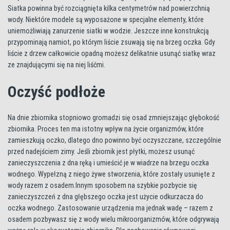
Siatka powinna być rozciągnięta kilka centymetrów nad powierzchnią
wody. Niektóre modele są wyposażone w specjalne elementy, które
uniemożliwiają zanurzenie siatki w wodzie. Jeszcze inne konstrukcją
przypominają namiot, po którym liście zsuwają się na brzeg oczka. Gdy
liście z drzew całkowicie opadną możesz delikatnie usunąć siatkę wraz
ze znajdującymi się na niej liśćmi.
Oczyść podłoże
Na dnie zbiornika stopniowo gromadzi się osad zmniejszając głębokość
zbiornika. Proces ten ma istotny wpływ na życie organizmów, które
zamieszkują oczko, dlatego dno powinno być oczyszczane, szczególnie
przed nadejściem zimy. Jeśli zbiornik jest płytki, możesz usunąć
zanieczyszczenia z dna ręką i umieścić je w wiadrze na brzegu oczka
wodnego. Wypełzną z niego żywe stworzenia, które zostały usunięte z
wody razem z osadem.Innym sposobem na szybkie pozbycie się
zanieczyszczeń z dna głębszego oczka jest użycie odkurzacza do
oczka wodnego. Zastosowanie urządzenia ma jednak wadę – razem z
osadem pozbywasz się z wody wielu mikroorganizmów, które odgrywają