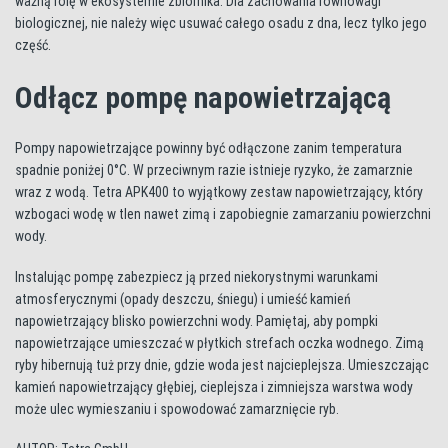
ważną rolę w ekosystemie zbiornika. Dla zachowania równowagi
biologicznej, nie należy więc usuwać całego osadu z dna, lecz tylko jego
część.
Odłącz pompę napowietrzającą
Pompy napowietrzające powinny być odłączone zanim temperatura
spadnie poniżej 0°C. W przeciwnym razie istnieje ryzyko, że zamarznie
wraz z wodą. Tetra APK400 to wyjątkowy zestaw napowietrzający, który
wzbogaci wodę w tlen nawet zimą i zapobiegnie zamarzaniu powierzchni
wody.
Instalując pompę zabezpiecz ją przed niekorystnymi warunkami
atmosferycznymi (opady deszczu, śniegu) i umieść kamień
napowietrzający blisko powierzchni wody. Pamiętaj, aby pompki
napowietrzające umieszczać w płytkich strefach oczka wodnego. Zimą
ryby hibernują tuż przy dnie, gdzie woda jest najcieplejsza. Umieszczając
kamień napowietrzający głębiej, cieplejsza i zimniejsza warstwa wody
może ulec wymieszaniu i spowodować zamarznięcie ryb.