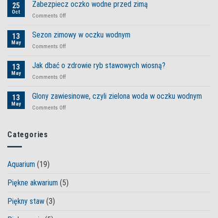
pielęgnacja
Zabezpiecz oczko wodne przed zimą
25
oczka
Oct
on
Comments Off
wodnego
Zabezpiecz
zaczyna
oczko
Sezon zimowy w oczku wodnym
się
13
wodne
May
od
on
Comments Off
przed
sprawdzonych
Sezon
zimą
produktów
zimowy
Jak dbać o zdrowie ryb stawowych wiosną?
13
Tetra
w
May
on
Comments Off
oczku
Jak
wodnym
dbać
Glony zawiesinowe, czyli zielona woda w oczku wodnym
13
o
May
on
Comments Off
zdrowie
Glony
ryb
zawiesinowe,
stawowych
czyli
Categories
wiosną?
zielona
woda
w
Aquarium
(19)
oczku
wodnym
Piękne akwarium
(5)
Piękny staw
(3)