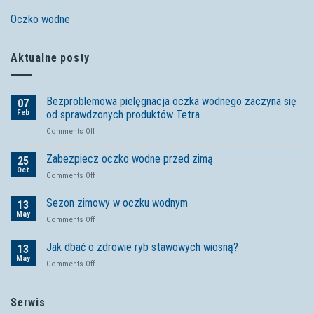
Oczko wodne
Aktualne posty
Bezproblemowa pielęgnacja oczka wodnego zaczyna się
07
Feb
od sprawdzonych produktów Tetra
on
Comments Off
Bezproblemowa
pielęgnacja
Zabezpiecz oczko wodne przed zimą
25
oczka
Oct
on
Comments Off
wodnego
Zabezpiecz
zaczyna
oczko
Sezon zimowy w oczku wodnym
się
13
wodne
May
od
on
Comments Off
przed
sprawdzonych
Sezon
zimą
produktów
zimowy
Jak dbać o zdrowie ryb stawowych wiosną?
13
Tetra
w
May
on
Comments Off
oczku
Jak
wodnym
dbać
o
Serwis
zdrowie