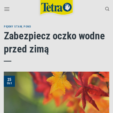
Skip
to
content
PIĘKNY STAW
,
POND
Zabezpiecz oczko wodne
przed zimą
25
Oct