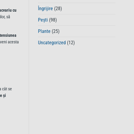
de
la
Îngrijire
(28)
 acvariu cu
robinet
lor, să
într-
Pești
(98)
un
mediu
Plante
(25)
sigur
a tensiunea
pentru
eveni acesta
Uncategorized
(12)
pești
a cât se
e și