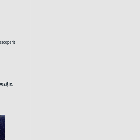
descoperit
poziție
,