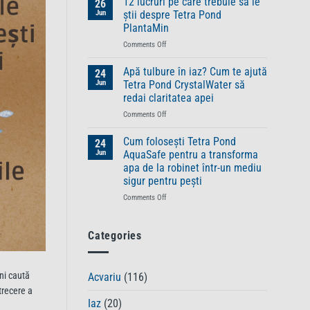
12 lucruri pe care trebuie să le
26
nevoie
trebuie
Jun
știi despre Tetra Pond
anumite
să
PlantaMin
specii
știi
de
on
Comments Off
despre
pești
12
gama
de
lucruri
TetraPRO
Apă tulbure în iaz? Cum te ajută
24
o
pe
–
Jun
Tetra Pond CrystalWater să
alimentație
care
hrană
redai claritatea apei
aparte
trebuie
premium
on
Comments Off
să
pentru
Apă
le
pești
tulbure
știi
sănătoși
Cum folosești Tetra Pond
24
în
despre
și
Jun
AquaSafe pentru a transforma
iaz?
Tetra
plini
apa de la robinet într-un mediu
Cum
Pond
de
sigur pentru pești
te
PlantaMin
vitalitate
ajută
on
Comments Off
Tetra
Cum
Pond
folosești
CrystalWater
Tetra
Categories
să
Pond
redai
AquaSafe
claritatea
pentru
eni caută
Acvariu
(116)
apei
a
trecere a
transforma
Iaz
(20)
apa