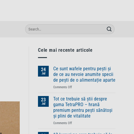
Cele mai recente articole
Ce sunt wafele pentru pești și
24
Jul
de ce au nevoie anumite specii
de pești de o alimentație aparte
on
Comments Off
Ce
sunt
Tot ce trebuie să știi despre
23
wafele
Jul
gama TetraPRO – hrană
pentru
premium pentru pești sănătoși
pești
și plini de vitalitate
și
de
on
Comments Off
ce
Tot
au
ce