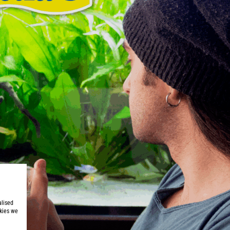
alised
kies we