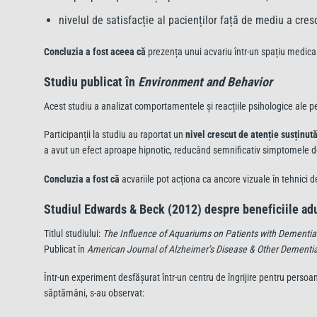
nivelul de satisfacție al pacienților față de mediu a cres
Concluzia a fost aceea că
prezența unui acvariu într-un spațiu medical
Studiu publicat în
Environment and Behavior
Acest studiu a analizat comportamentele și reacțiile psihologice ale per
Participanții la studiu au raportat un
nivel crescut de atenție susținut
a avut un efect aproape hipnotic, reducând semnificativ simptomele d
Concluzia a fost că
acvariile pot acționa ca ancore vizuale în tehnici
Studiul Edwards & Beck (2012) despre beneficiile ad
Titlul studiului:
The Influence of Aquariums on Patients with Dementia
Publicat în
American Journal of Alzheimer’s Disease & Other Dementi
Într-un experiment desfășurat într-un centru de îngrijire pentru perso
săptămâni, s-au observat: