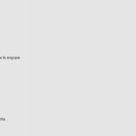
r în mișcare
atru