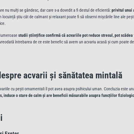
care nu mulți se gândesc, dar care s-a dovedit a fi destul de eficientă:
privitul unui
n locuință știu cât de calmant și relaxant poate fi să observi mișcările line ale pești
ice.
. Numeroase
studii științifice confirmă că acvariile pot reduce stresul, pot scăde
us vreodată întrebarea de ce este benefic să avem un acvariu acasă și cum poate d
 despre acvarii și sănătatea mintală
acvariile cu pești ornamentali îl pot avea asupra psihicului uman. Concluzia este un
es, induce o stare de calm și are beneficii măsurabile asupra funcțiilor fiziologic
i
și Exeter