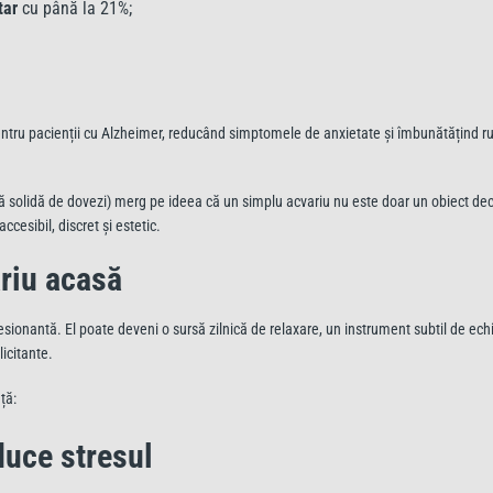
tar
cu până la 21%;
pentru pacienții cu Alzheimer, reducând simptomele de anxietate și îmbunătățind rut
ă solidă de dovezi) merg pe ideea că un simplu acvariu nu este doar un obiect deco
cesibil, discret și estetic.
riu acasă
ionantă. El poate deveni o sursă zilnică de relaxare, un instrument subtil de echi
licitante.
ță:
duce stresul