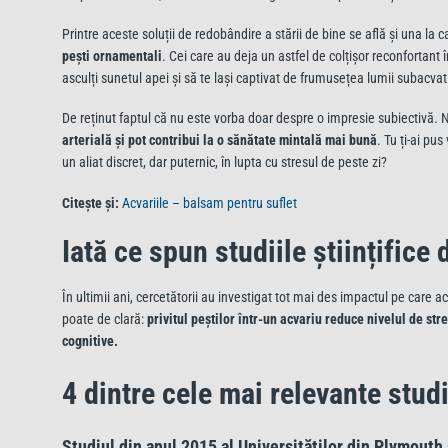
Printre aceste soluții de redobândire a stării de bine se află și una la 
pești ornamentali
. Cei care au deja un astfel de colțișor reconfortant î
asculți sunetul apei și să te lași captivat de frumusețea lumii subacvat
De reținut faptul că nu este vorba doar despre o impresie subiectivă
arterială și pot contribui la o sănătate mintală mai bună
. Tu ți-ai p
un aliat discret, dar puternic, în lupta cu stresul de peste zi?
Citește și:
Acvariile – balsam pentru suflet
Iată ce spun studiile științifice
În ultimii ani, cercetătorii au investigat tot mai des impactul pe care 
poate de clară:
privitul peștilor într-un acvariu reduce nivelul de str
cognitive.
4 dintre cele mai relevante studi
Studiul din anul 2015 al Universităților din Plymouth 