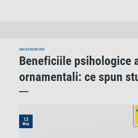
Skip
to
content
UNCATEGORIZED
Beneficiile psihologice a
ornamentali: ce spun stud
13
May