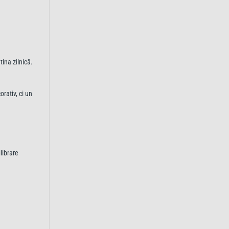
ina zilnică.
rativ, ci un
librare