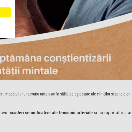
at impactul unui acvariu amplasat în sălile de așteptare ale clinicilor și spitalelor.
u avut
scăderi semnificative ale tensiunii arteriale
și au raportat o sta