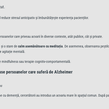
cut.
 reduce stresul anticipativ și îmbunătățește experiența pacienților.
soanelor care priveau acvarii în diverse contexte, atât publice, cât și private.
ă
și o stare de
calm asemănătoare cu meditația
. De asemenea, observarea peștilo
e agitație mentală.
 de mindfulness sau terapie cognitiv-comportamentală.
use persoanelor care suferă de Alzheimer
as
ane cu demență, cercetătorii au introdus un acvariu mare în spațiul comun. După p