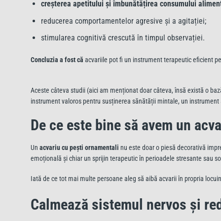
creșterea apetitului și îmbunătățirea consumului alimen
reducerea comportamentelor agresive și a agitației;
stimularea cognitivă crescută în timpul observației.
Concluzia a fost că
acvariile pot fi un instrument terapeutic eficient 
Aceste câteva studii (aici am menționat doar câteva, însă există o baz
instrument valoros pentru susținerea sănătății mintale, un instrument ac
De ce este bine să avem un acva
Un
acvariu cu pești ornamentali
nu este doar o piesă decorativă impres
emoțională și chiar un sprijin terapeutic în perioadele stresante sau so
Iată de ce tot mai multe persoane aleg să aibă acvarii în propria locuin
Calmează sistemul nervos și re