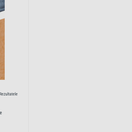
 Rezultatele
re