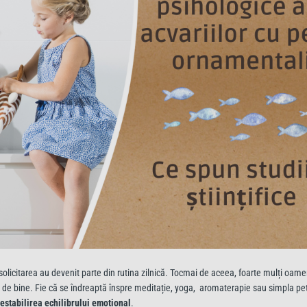
asolicitarea au devenit parte din rutina zilnică. Tocmai de aceea, foarte mulți oam
 de bine. Fie că se îndreaptă înspre meditație, yoga, aromaterapie sau simpla pe
restabilirea echilibrului emoțional
.