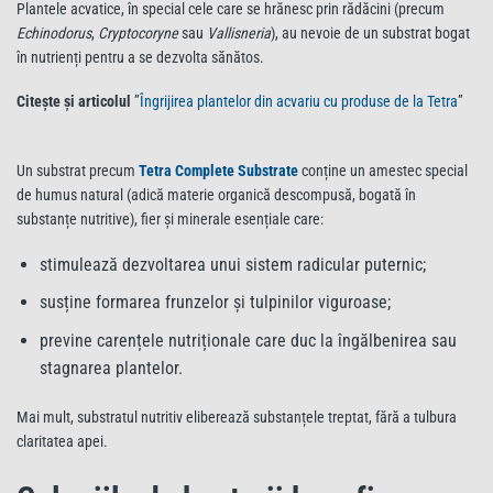
Plantele acvatice, în special cele care se hrănesc prin rădăcini (precum
Echinodorus
,
Cryptocoryne
sau
Vallisneria
), au nevoie de un substrat bogat
în nutrienți pentru a se dezvolta sănătos.
Citește și articolul
”
Îngrijirea plantelor din acvariu cu produse de la Tetra
”
Un substrat precum
Tetra Complete Substrate
conține un amestec special
de humus natural (adică materie organică descompusă, bogată în
substanțe nutritive), fier și minerale esențiale care:
stimulează dezvoltarea unui sistem radicular puternic;
susține formarea frunzelor și tulpinilor viguroase;
previne carențele nutriționale care duc la îngălbenirea sau
stagnarea plantelor.
Mai mult, substratul nutritiv eliberează substanțele treptat, fără a tulbura
claritatea apei.