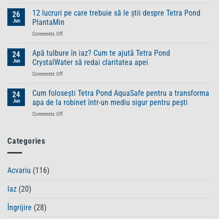
Tot
și
ce
12 lucruri pe care trebuie să le știi despre Tetra Pond
de
26
trebuie
ce
Jun
PlantaMin
să
au
on
Comments Off
știi
nevoie
12
despre
anumite
lucruri
Apă tulbure în iaz? Cum te ajută Tetra Pond
gama
24
specii
pe
TetraPRO
Jun
CrystalWater să redai claritatea apei
de
care
–
pești
on
Comments Off
trebuie
hrană
de
Apă
să
premium
o
tulbure
Cum folosești Tetra Pond AquaSafe pentru a transforma
le
24
pentru
alimentație
în
știi
Jun
apa de la robinet într-un mediu sigur pentru pești
pești
aparte
iaz?
despre
sănătoși
on
Comments Off
Cum
Tetra
și
Cum
te
Pond
plini
folosești
ajută
PlantaMin
de
Tetra
Categories
Tetra
vitalitate
Pond
Pond
AquaSafe
CrystalWater
pentru
să
Acvariu
(116)
a
redai
transforma
claritatea
Iaz
(20)
apa
apei
de
la
Îngrijire
(28)
robinet