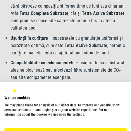
să-și păstreze compoziția și forma timp de luni sau chiar ani.
Atât
Tetra Complete Substrate
, cât și
Tetra Active Substrate
,
sunt produse concepute să reziste în timp fără a afecta
calitatea apei.
Ușurință în curățare
– substratele cu granulație uniformă și
porozitate optimă, cum este
Tetra Active Substrate
, permit o
curățare mai eficientă cu ajutorul unui sifon de fund.
Compatibilitate cu echipamentele
– asigură-te că substratul
ales nu blochează sau afectează filtrele, sistemele de CO₂
sau alte echipamente esențiale.
Tetra Complete Substrate – bază
English
We use cookies
nutritivă pentru plante viguroase
We may place these for analysis of our visitor data, to improve our website, show
personalised content and to give you a great website experience. For more
information about the cookies we use open the settings.
Compoziție și beneficii