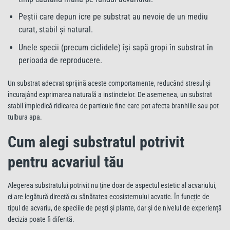
Peștii care depun icre pe substrat au nevoie de un mediu
curat, stabil și natural.
Unele specii (precum ciclidele) își sapă gropi în substrat în
perioada de reproducere.
Un substrat adecvat sprijină aceste comportamente, reducând stresul și
încurajând exprimarea naturală a instinctelor. De asemenea, un substrat
stabil împiedică ridicarea de particule fine care pot afecta branhiile sau pot
tulbura apa.
Cum alegi substratul potrivit
pentru acvariul tău
Alegerea substratului potrivit nu ține doar de aspectul estetic al acvariului,
ci are legătură directă cu sănătatea ecosistemului acvatic. În funcție de
tipul de acvariu, de speciile de pești și plante, dar și de nivelul de experiență
decizia poate fi diferită.