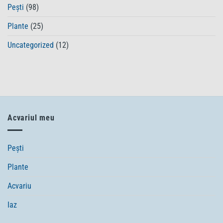
într-
Pești
(98)
un
mediu
Plante
(25)
sigur
pentru
Uncategorized
(12)
pești
Acvariul meu
Pești
Plante
Acvariu
Iaz