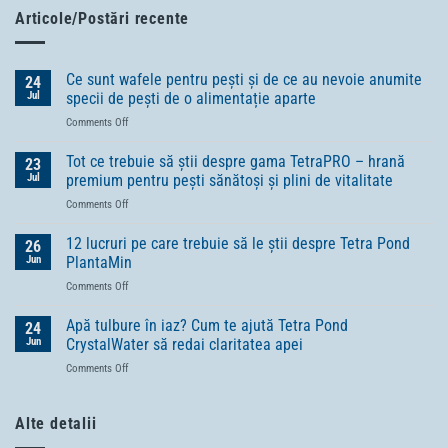
Articole/Postări recente
Ce sunt wafele pentru pești și de ce au nevoie anumite
24
Jul
specii de pești de o alimentație aparte
on
Comments Off
Ce
sunt
Tot ce trebuie să știi despre gama TetraPRO – hrană
23
wafele
Jul
premium pentru pești sănătoși și plini de vitalitate
pentru
on
Comments Off
pești
Tot
și
ce
12 lucruri pe care trebuie să le știi despre Tetra Pond
de
26
trebuie
ce
Jun
PlantaMin
să
au
on
Comments Off
știi
nevoie
12
despre
anumite
lucruri
Apă tulbure în iaz? Cum te ajută Tetra Pond
gama
24
specii
pe
TetraPRO
Jun
CrystalWater să redai claritatea apei
de
care
–
pești
on
Comments Off
trebuie
hrană
de
Apă
să
premium
o
tulbure
le
pentru
alimentație
în
Alte detalii
știi
pești
aparte
iaz?
despre
sănătoși