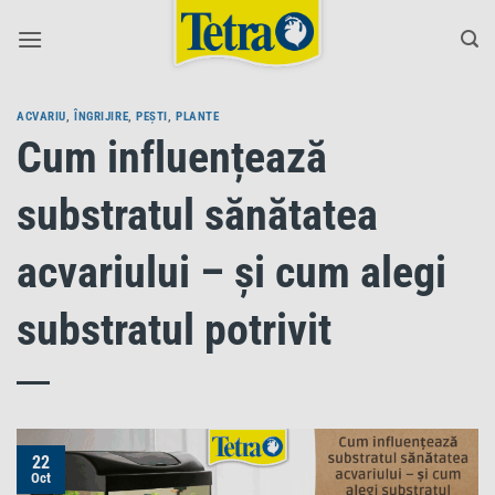
Skip
to
content
ACVARIU
,
ÎNGRIJIRE
,
PEȘTI
,
PLANTE
Cum influențează
substratul sănătatea
acvariului – și cum alegi
substratul potrivit
22
Oct