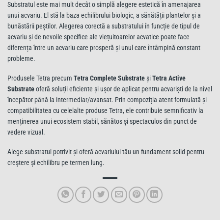
Substratul este mai mult decât o simplă alegere estetică în amenajarea
unui acvariu. El stă la baza echilibrului biologic, a sănătății plantelor și a
bunăstării peștilor. Alegerea corectă a substratului în funcție de tipul de
acvariu și de nevoile specifice ale viețuitoarelor acvatice poate face
diferența între un acvariu care prosperă și unul care întâmpină constant
probleme.
Produsele Tetra precum
Tetra Complete Substrate
și
Tetra Active
Substrate
oferă soluții eficiente și ușor de aplicat pentru acvariști de la nivel
începător până la intermediar/avansat. Prin compoziția atent formulată și
compatibilitatea cu celelalte produse Tetra, ele contribuie semnificativ la
menținerea unui ecosistem stabil, sănătos și spectaculos din punct de
vedere vizual.
Alege substratul potrivit și oferă acvariului tău un fundament solid pentru
creștere și echilibru pe termen lung.