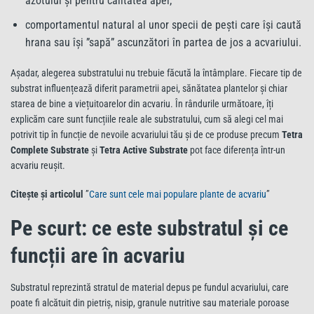
azotului și pentru calitatea apei;
comportamentul natural al unor specii de pești care își caută
hrana sau își ”sapă” ascunzători în partea de jos a acvariului.
Așadar, alegerea substratului nu trebuie făcută la întâmplare. Fiecare tip de
substrat influențează diferit parametrii apei, sănătatea plantelor și chiar
starea de bine a viețuitoarelor din acvariu. În rândurile următoare, îți
explicăm care sunt funcțiile reale ale substratului, cum să alegi cel mai
potrivit tip în funcție de nevoile acvariului tău și de ce produse precum
Tetra
Complete Substrate
și
Tetra Active Substrate
pot face diferența într-un
acvariu reușit.
Citește și articolul
”
Care sunt cele mai populare plante de acvariu
”
Pe scurt: ce este substratul și ce
funcții are în acvariu
Substratul reprezintă stratul de material depus pe fundul acvariului, care
poate fi alcătuit din pietriș, nisip, granule nutritive sau materiale poroase