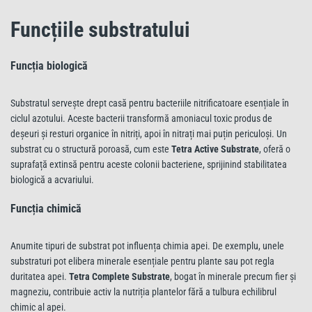
Funcțiile substratului
Funcția biologică
Substratul servește drept casă pentru bacteriile nitrificatoare esențiale în
ciclul azotului. Aceste bacterii transformă amoniacul toxic produs de
deșeuri și resturi organice în nitriți, apoi în nitrați mai puțin periculoși. Un
substrat cu o structură poroasă, cum este
Tetra Active Substrate
, oferă o
suprafață extinsă pentru aceste colonii bacteriene, sprijinind stabilitatea
biologică a acvariului.
Funcția chimică
Anumite tipuri de substrat pot influența chimia apei. De exemplu, unele
substraturi pot elibera minerale esențiale pentru plante sau pot regla
duritatea apei.
Tetra Complete Substrate
, bogat în minerale precum fier și
magneziu, contribuie activ la nutriția plantelor fără a tulbura echilibrul
chimic al apei.