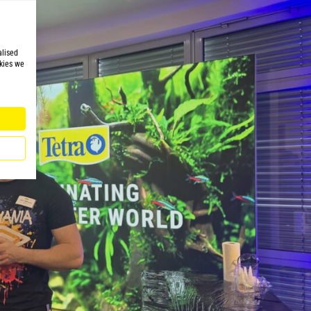
alised
kies we