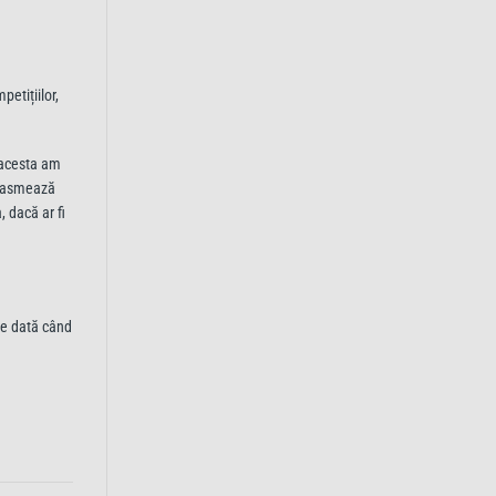
etițiilor,
l acesta am
uziasmează
, dacă ar fi
are dată când