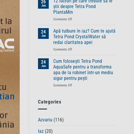
12 lucruri pe care trebuie să le
26
nevoie
trebuie
Jun
știi despre Tetra Pond
anumite
să
PlantaMin
specii
știi
de
on
Comments Off
despre
pești
12
gama
de
lucruri
TetraPRO
Apă tulbure în iaz? Cum te ajută
24
o
pe
–
Jun
Tetra Pond CrystalWater să
alimentație
care
hrană
redai claritatea apei
aparte
trebuie
premium
on
Comments Off
să
pentru
Apă
le
pești
tulbure
știi
sănătoși
Cum folosești Tetra Pond
24
în
despre
și
Jun
AquaSafe pentru a transforma
iaz?
Tetra
plini
apa de la robinet într-un mediu
Cum
Pond
de
sigur pentru pești
te
PlantaMin
vitalitate
ajută
on
Comments Off
Tetra
Cum
Pond
folosești
CrystalWater
Tetra
Categories
să
Pond
redai
AquaSafe
claritatea
pentru
Acvariu
(116)
apei
a
transforma
Iaz
(20)
apa