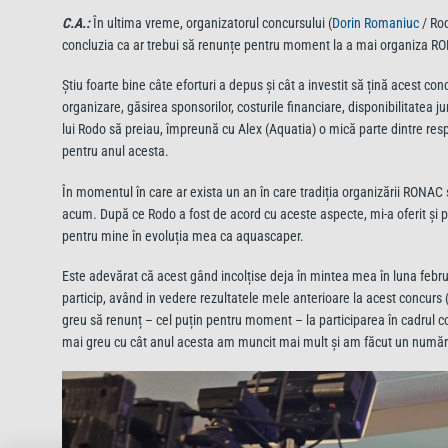
C.A.:
În ultima vreme, organizatorul concursului (
Dorin Romaniuc
/ Rod
concluzia ca ar trebui să renunțe pentru moment la a mai organiza R
Știu foarte bine câte eforturi a depus și cât a investit să țină acest co
organizare, găsirea sponsorilor, costurile financiare, disponibilitatea j
lui Rodo să preiau, împreună cu Alex (Aquatia) o mică parte dintre respo
pentru anul acesta.
În momentul în care ar exista un an în care tradiția organizării RONAC s
acum. După ce Rodo a fost de acord cu aceste aspecte, mi-a oferit și po
pentru mine în evoluția mea ca aquascaper.
Este adevărat că acest gând incolțise deja în mintea mea în luna februa
particip, având in vedere rezultatele mele anterioare la acest concurs (
greu să renunț – cel puțin pentru moment – la participarea în cadrul c
mai greu cu cât anul acesta am muncit mai mult și am făcut un număr