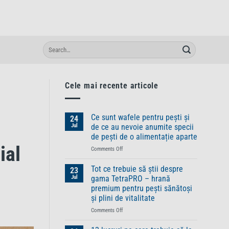
Cele mai recente articole
Ce sunt wafele pentru pești și
24
Jul
de ce au nevoie anumite specii
de pești de o alimentație aparte
ial
on
Comments Off
Ce
sunt
Tot ce trebuie să știi despre
23
wafele
Jul
gama TetraPRO – hrană
pentru
premium pentru pești sănătoși
pești
și plini de vitalitate
și
de
on
Comments Off
ce
Tot
au
ce