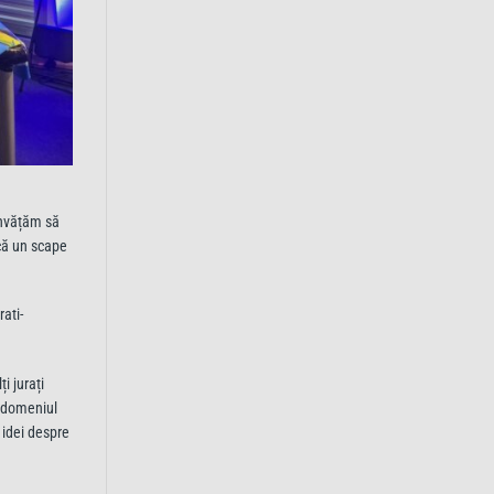
 învățăm să
scă un scape
rati-
ți jurați
n domeniul
 idei despre