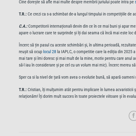
Cine dorește să afle mai multe despre membrii juriului poate intra pe
T.R.:
Ce crezi ca s-a schimbat de-a lungul timpului in competițiile de 
C.A.:
Competitorii internaționali devin din ce în ce mai buni și apar me
apare o lucrare care te surprinde și îți dai seama că încă mai este loc 
Încerc să țin pasul cu aceste schimbări și, în ultima perioadă, rezult
reușit să ocup
locul 28
la IAPLC, o competitie care la ediția din 2025 
mai tare și îmi doresc și mai mult de la mine, motiv pentru care anul ace
să-l iau în considerare și pe cel cu un volum mai mic). Încerc mereu să 
Sper ca si la nivel de țară vom avea o evolutie bună, să apară oameni n
T.R.:
Cristian, îți mulțumim atât pentru implicare în lumea acvaristicii 
relaționăm! Îți dorim mult succes în toate proiectele viitoare și în eva