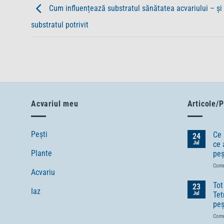
Cum influențează substratul sănătatea acvariului – și
substratul potrivit
Acvariul meu
Articole/P
Pești
Ce 
24
Jul
ce 
Plante
peș
Comm
Acvariu
Tot
23
Iaz
Jul
Tet
peș
Comm