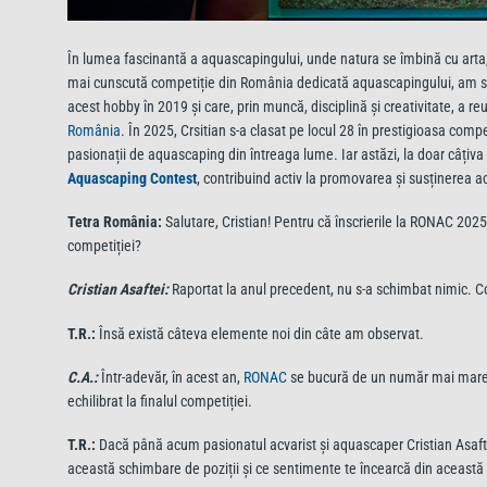
În lumea fascinantă a aquascapingului, unde natura se îmbină cu arta,
mai cunscută competiție din România dedicată aquascapingului, am s
acest hobby în 2019 și care, prin muncă, disciplină și creativitate, a r
România
. În 2025, Crsitian s-a clasat pe locul 28 în prestigioasa comp
pasionații de aquascaping din întreaga lume. Iar astăzi, la doar câțiva 
Aquascaping Contest
, contribuind activ la promovarea și susținerea 
Tetra România:
Salutare, Cristian! Pentru că înscrierile la RONAC 2025
competiției?
Cristian Asaftei:
Raportat la anul precedent, nu s-a schimbat nimic. Con
T.R.:
Însă există câteva elemente noi din câte am observat.
C.A.:
Într-adevăr, în acest an,
RONAC
se bucură de un număr mai mare d
echilibrat la finalul competiției.
T.R.:
Dacă până acum pasionatul acvarist și aquascaper Cristian Asaftei 
această schimbare de poziții și ce sentimente te încearcă din aceast