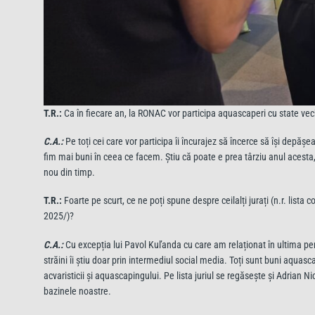
T.R.:
Ca în fiecare an, la RONAC vor participa aquascaperi cu state vechi
C.A.:
Pe toți cei care vor participa îi încurajez să încerce să își depă
fim mai buni în ceea ce facem. Știu că poate e prea târziu anul acesta, 
nou din timp.
T.R.:
Foarte pe scurt, ce ne poți spune despre ceilalți jurați (n.r. lista 
2025/)?
C.A.:
Cu excepția lui Pavol Kuľanda cu care am relaționat în ultima pe
străini îi știu doar prin intermediul social media. Toți sunt buni aqua
acvaristicii și aquascapingului. Pe lista juriul se regăsește și Adrian N
bazinele noastre.