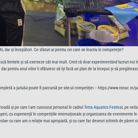
, dar și începători. Ce sfaturi ai pentru cei care se înscriu în competeție?
șească limitele și să exerseze cât mai mult. Cred că doar experimentând lucruri noi
dar pentru anul viitor îi sfătuiesc să își facă un plan de la început și să pregătea
completă a juriului poate fi parcursă pe site-ul competiției – https://www.ronac.ro/ju
rioadă și pe care l-am cunoscut personal în cadrul
Tetra Aquatics Festival
, pe ceilal
scaperi, cu experiență în competițiile internaționale și organizarea de evenimente î
icolae cu care am o relație mai apropiată, și cu care fac deseori schimb de păreri si