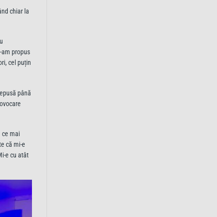
ând chiar la
ru
 i-am propus
ri, cel puțin
 depusă până
rovocare
e ce mai
te că mi-e
i-e cu atât