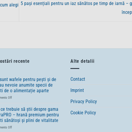
5 pași esențiali pentru un iaz sănătos pe timp de iarnă – 
 cum alegi
încep
ostări recente
Alte detalii
Contact
sunt wafele pentru pești și de
au nevoie anumite specii de
Imprint
ti de o alimentație aparte
on
ents Off
Privacy Policy
Ce
sunt
 ce trebuie să știi despre gama
Cookie Policy
wafele
raPRO – hrană premium pentru
pentru
ti sănătoși și plini de vitalitate
pești
on
ents Off
și