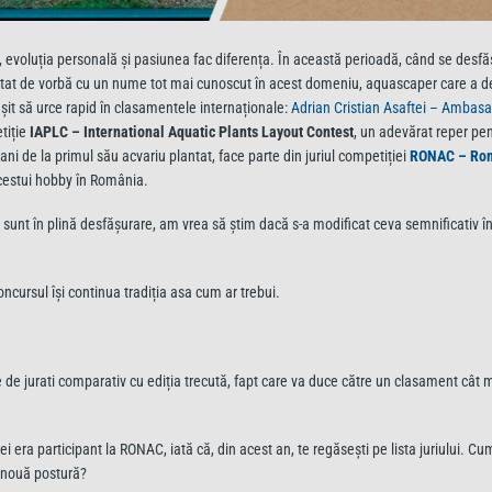
 evoluția personală și pasiunea fac diferența. În această perioadă, când se desf
tat de vorbă cu un nume tot mai cunoscut în acest domeniu, aquascaper care a d
eușit să urce rapid în clasamentele internaționale:
Adrian Cristian Asaftei – Ambasa
etiție
IAPLC – International Aquatic Plants Layout Contest
, un adevărat reper pe
ani de la primul său acvariu plantat, face parte din juriul competiției
RONAC – Ro
acestui hobby în România.
 sunt în plină desfășurare, am vrea să știm dacă s-a modificat ceva semnificativ î
cursul își continua tradiția asa cum ar trebui.
e jurati comparativ cu ediția trecută, fapt care va duce către un clasament cât 
era participant la RONAC, iată că, din acest an, te regăsești pe lista juriului. Cu
ă nouă postură?