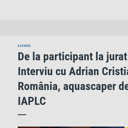
Skip
to
content
ACVARIU
De la participant la jur
Interviu cu Adrian Crist
România, aquascaper de
IAPLC