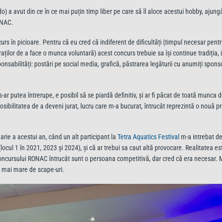
o) a avut din ce în ce mai puțin timp liber pe care să îl aloce acestui hobby, ajung
ONAC.
ncurs în picioare. Pentru că eu cred că indiferent de dificultăți (timpul necesar pent
uraților de a face o munca voluntară) acest concurs trebuie sa își continue tradiția,
nsabilități: postări pe social media, grafică, păstrarea legăturii cu anumiți sponso
-ar putea întrerupe, e posibil să se piardă definitiv, și ar fi păcat de toată munca
sibilitatea de a deveni jurat, lucru care m-a bucurat, întrucât reprezintă o nouă p
rie a acestui an, când un alt participant la
Tetra Aquatics Festival
m-a intrebat d
locul 1 în 2021, 2023 și 2024), și că ar trebui sa caut altă provocare. Realitatea es
oncursului RONAC întrucât sunt o persoana competitivă, dar cred că era necesar. M
 mai mare de scape-uri.