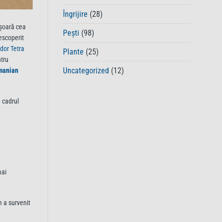
de
la
Îngrijire
(28)
robinet
ășoară cea
într-
Pești
(98)
un
escoperit
mediu
dor Tetra
Plante
(25)
sigur
ntru
pentru
Uncategorized
(12)
manian
pești
n cadrul
mai
m a survenit