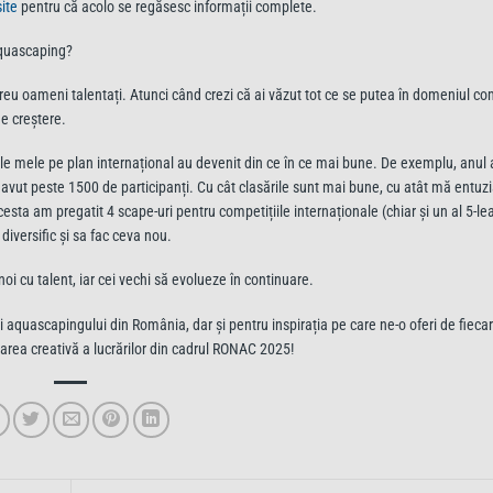
site
pentru că acolo se regăsesc informații complete.
aquascaping?
reu oameni talentați. Atunci când crezi că ai văzut tot ce se putea în domeniul comp
de creștere.
atele mele pe plan internațional au devenit din ce în ce mai bune. De exemplu, anu
a avut peste 1500 de participanți. Cu cât clasările sunt mai bune, cu atât mă ent
sta am pregatit 4 scape-uri pentru competițiile internaționale (chiar și un al 5-lea
diversific și sa fac ceva nou.
oi cu talent, iar cei vechi să evolueze în continuare.
și aquascapingului din România, dar și pentru inspirația pe care ne-o oferi de fiec
luarea creativă a lucrărilor din cadrul RONAC 2025!