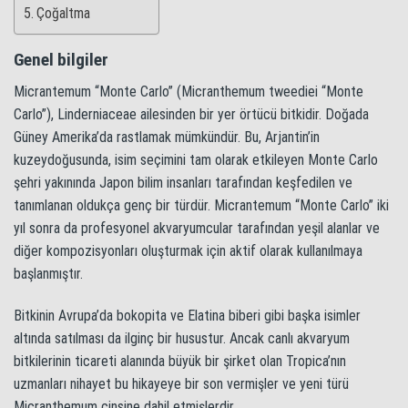
Çoğaltma
Genel bilgiler
Micrantemum “Monte Carlo” (Micranthemum tweediei “Monte
Carlo”), Linderniaceae ailesinden bir yer örtücü bitkidir. Doğada
Güney Amerika’da rastlamak mümkündür. Bu, Arjantin’in
kuzeydoğusunda, isim seçimini tam olarak etkileyen Monte Carlo
şehri yakınında Japon bilim insanları tarafından keşfedilen ve
tanımlanan oldukça genç bir türdür. Micrantemum “Monte Carlo” iki
yıl sonra da profesyonel akvaryumcular tarafından yeşil alanlar ve
diğer kompozisyonları oluşturmak için aktif olarak kullanılmaya
başlanmıştır.
Bitkinin Avrupa’da bokopita ve Elatina biberi gibi başka isimler
altında satılması da ilginç bir husustur. Ancak canlı akvaryum
bitkilerinin ticareti alanında büyük bir şirket olan Tropica’nın
uzmanları nihayet bu hikayeye bir son vermişler ve yeni türü
Micranthemum cinsine dahil etmişlerdir.