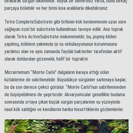
bırakarak sürgün dikilmelidir. Büyük bir demetiniz varsa, bunu birkaç
parçaya bölebilir ve her birini kısa aralıklarla dikebilirsiniz.
Tetra CompleteSubstrate gibi bitkinin kök beslenmesini uzun süre
sağlayan özel bir substratın kullanılması tavsiye edilir. Ana toprak
olarak Tetra ActiveSubstrate mükemmeldir; bu, pişmiş kilden
yapılmış, köklerin yakınında iyi su sirkülasyonunun korunmasına
yardımcı olan ve aynı zamanda faydalı bakteriler tarafından aktif
olarak doldurulan gözenekli, hafif bir topraktır.
Micrantemum “Monte Carlo” dalgaların karaya attığı odun
kütüklerine de sabitlenebilir. Büyüdükçe sürgünler sarkmaya başlar,
bu da son derece çekici görünür. “Monte Carlo”nun sabitlenmeden
de büyüyebilmesi de şaşırtıcıdır. Akvaryumcular genellikle budama
sonrasında ortaya çıkan küçük sürgün parçalarının su yüzeyinde
nasıl kök saldığını ve kendilerini harika hissettiklerini gözlemlerler.