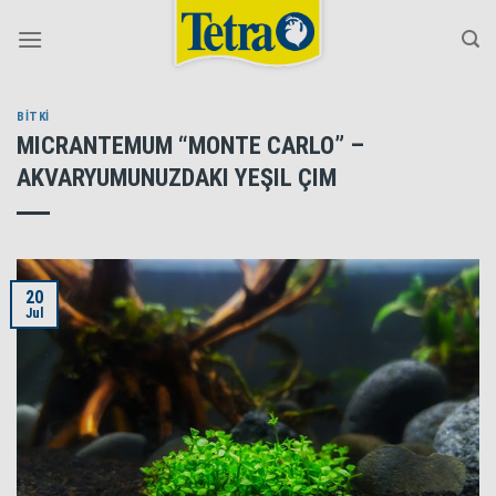
Skip
to
content
BİTKİ
MICRANTEMUM “MONTE CARLO” –
AKVARYUMUNUZDAKI YEŞIL ÇIM
20
Jul