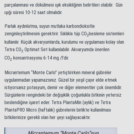
parçalanması ve dökülmesi ışık eksikliğinin belirtileri olabilir. Gün
ışığı süresi 10-12 saat olmalıdır.
Parlak aydınlatma, suyun mutlaka karbondioksitle
zenginleştirilmesini gerektirir. Sıklıkla tüp CO
besleme sistemleri
2
kullanılır. Küçük akvaryumlarda, kurulumu ve uygulaması kolay olan
Tetra CO
Optimat Set kullanılabilir. Akvaryumda önerilen
2
CO
konsantrasyonu 6-14 mg /l’dir.
2
Micrantemum “Monte Carlo” yetiştirirken mineral gübreler
uygulanmadan yapamazsınız. Güzel bir yeşil çayır elde etmek
istiyorsanız potasyum, demir ve diğer elementler çok önemlidir.
Sürgünlerin rengindeki bir değişiklik çoğunlukla bitkinin yetersiz
beslendiğine işaret eder. Tetra PlantaMin (aylık) ve Tetra
PlantaPRO Micro (haftalık) gübrelerini birlikte kullanılması
bitkilerinize gerekli olan her şeyi sağlayacaktır.
Micrantemum “Monte Carlo”nun