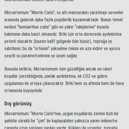
Micrantemum “Monte Carlo”, su altı manzaraları yaratmayı sevenler
arasında giderek daha fazla popülerlik kazanmaktadır. Bunun temel
nedeni “hemianthus cube” gibi en yakın “rakiplerine” kıyasla
bakımının daha basit olmasıdır. Bitki için orta derecede aydınlatma
yeterli olacaktır (bazen hafif gölgede bile büyür), toprağa iyi
sabitlenir, bu da “örtünün” yükselme riskini en aza indirir ve ayrıca
çeşitli su parametrelerine iyi uyum sağlar.
Bununla birlikte, Micrantemum tüm güzelliğini ancak en rahat
koşullar yaratıldığında, parlak aydınlatma, ek CO2 ve gübre
uygulaması ile ortaya çıkaracaktır. Bitki hem su altında hem de hava
ortamında büyüyebilir.
Dış görünüş
Micrantemum “Monte Carlo”nun, uygun koşullarda zemini hızlı bir
şekilde sürekli bir “çim” ile kaplayabilen yalnızca yarım milimetre
çapında uzun sürünen sapları vardır. Kökleri de uzundur, toprağa