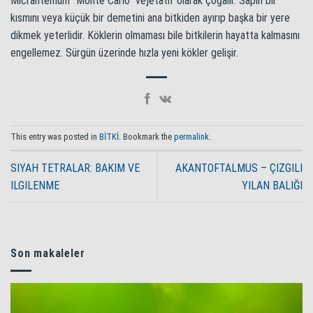
Micrantemum “Monte Carlo” vejetatif olarak çoğalır. Sapın bir
kısmını veya küçük bir demetini ana bitkiden ayırıp başka bir yere
dikmek yeterlidir. Köklerin olmaması bile bitkilerin hayatta kalmasını
engellemez. Sürgün üzerinde hızla yeni kökler gelişir.
This entry was posted in
BİTKİ
. Bookmark the
permalink
.
SIYAH TETRALAR: BAKIM VE
AKANTOFTALMUS – ÇIZGILI
ILGILENME
YILAN BALIĞI
Son makaleler