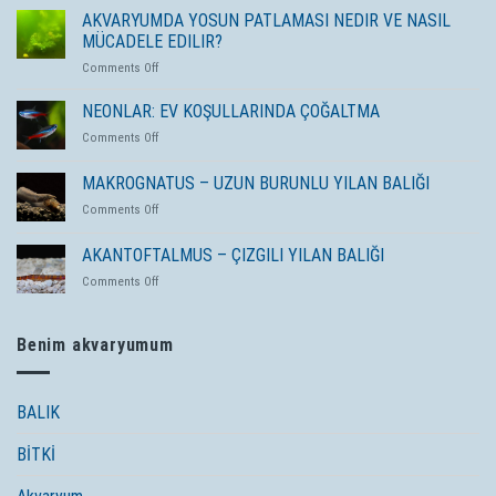
AKVARYUMDA YOSUN PATLAMASI NEDIR VE NASIL
MÜCADELE EDILIR?
on
Comments Off
AKVARYUMDA
YOSUN
NEONLAR: EV KOŞULLARINDA ÇOĞALTMA
PATLAMASI
on
Comments Off
NEDIR
NEONLAR:
VE
EV
MAKROGNATUS – UZUN BURUNLU YILAN BALIĞI
NASIL
KOŞULLARINDA
MÜCADELE
on
Comments Off
ÇOĞALTMA
EDILIR?
MAKROGNATUS
–
AKANTOFTALMUS – ÇIZGILI YILAN BALIĞI
UZUN
on
Comments Off
BURUNLU
AKANTOFTALMUS
YILAN
–
BALIĞI
ÇIZGILI
Benim akvaryumum
YILAN
BALIĞI
BALIK
BİTKİ