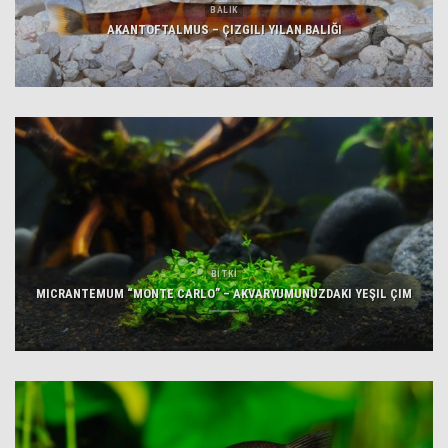
BALIK
AKANTOFTALMUS – ÇIZGILI YILAN BALIĞI
BİTKİ
MICRANTEMUM “MONTE CARLO” – AKVARYUMUNUZDAKI YEŞIL ÇIM