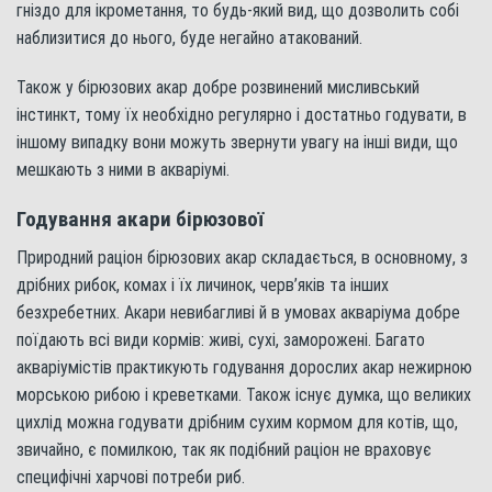
гніздо для ікрометання, то будь-який вид, що дозволить собі
наблизитися до нього, буде негайно атакований.
Також у бірюзових акар добре розвинений мисливський
інстинкт, тому їх необхідно регулярно і достатньо годувати, в
іншому випадку вони можуть звернути увагу на інші види, що
мешкають з ними в акваріумі.
Годування акари бірюзової
Природний раціон бірюзових акар складається, в основному, з
дрібних рибок, комах і їх личинок, черв’яків та інших
безхребетних. Акари невибагливі й в умовах акваріума добре
поїдають всі види кормів: живі, сухі, заморожені. Багато
акваріумістів практикують годування дорослих акар нежирною
морською рибою і креветками. Також існує думка, що великих
цихлід можна годувати дрібним сухим кормом для котів, що,
звичайно, є помилкою, так як подібний раціон не враховує
специфічні харчові потреби риб.