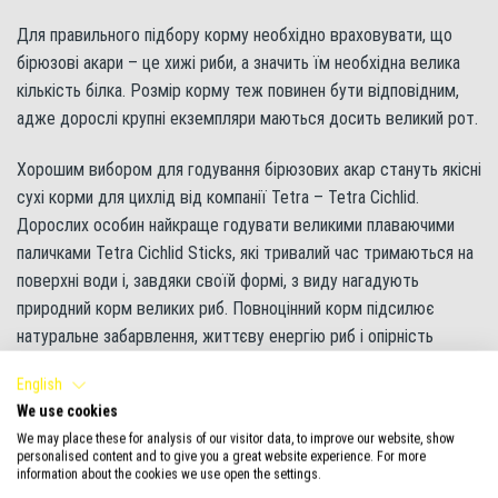
Для правильного підбору корму необхідно враховувати, що
бірюзові акари – це хижі риби, а значить їм необхідна велика
кількість білка. Розмір корму теж повинен бути відповідним,
адже дорослі крупні екземпляри маються досить великий рот.
Хорошим вибором для годування бірюзових акар стануть якісні
сухі корми для цихлід від компанії Tetra – Tetra Cichlid.
Дорослих особин найкраще годувати великими плаваючими
паличками Tetra Cichlid Sticks, які тривалий час тримаються на
поверхні води і, завдяки своїй формі, з виду нагадують
природний корм великих риб. Повноцінний корм підсилює
натуральне забарвлення, життєву енергію риб і опірність
хворобам. Для підростаючих акар найкраще зупиниться на
English
пластівцях Tetra Cichlid XL Flakes або невеликих гранулах Tetra
We use cookies
Cichlid Mini Granules.
We may place these for analysis of our visitor data, to improve our website, show
personalised content and to give you a great website experience. For more
Годувати бірюзових акар необхідно кілька разів на день. У
information about the cookies we use open the settings.