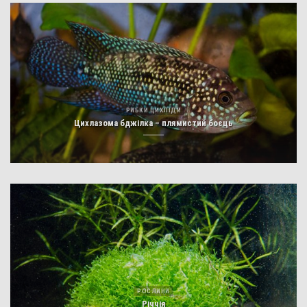
РИБКИ ЦИХЛІДИ
Цихлазома бджілка – плямистий боєць
РОСЛИНИ
Річчія