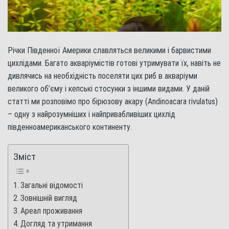
Річки Південної Америки славляться великими і барвистими
цихлідами. Багато акваріумістів готові утримувати їх, навіть не
дивлячись на необхідність поселяти цих риб в акваріуми
великого об’єму і кепські стосунки з іншими видами. У даній
статті ми розповімо про бірюзову акару (Andinoacara rivulatus)
– одну з найрозумніших і найпривабливіших цихлід
південноамериканського континенту.
Зміст
Загальні відомості
Зовнішній вигляд
Ареал проживання
Догляд та утримання