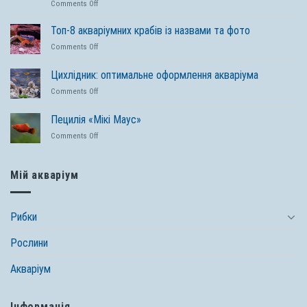
on
Comments Off
Легкий
догляд
Топ-8 акваріумних крабів із назвами та фото
за
on
Comments Off
ставком
Топ-8
починається
акваріумних
Цихлідник: оптимальне оформлення акваріума
з
крабів
перевірених
on
Comments Off
із
засобів
Цихлідник:
назвами
Tetra
оптимальне
та
Пецилія «Мікі Маус»
оформлення
фото
on
Comments Off
акваріума
Пецилія
«Мікі
Маус»
Мій акваріум
Рибки
Рослини
Акваріум
Інформація