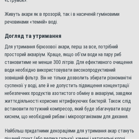
«струмок».
Живуть акари як в прозорій, так і в насиченій гуміновими
речовинами «темній» воді.
Догляд та утримання
Для утримання бірюзової акари, перш за все, потрібний
просторий акваріум. Краще, якщо об’єм води на пару риб
становитиме не менше 300 літрів. Для ефективного очищення
води необхідно використовувати високопродуктивний
зовнішній фільтр. Він не тільки дозволить збирати різноманітні
суспензії у воді, але й не допустить підвищення концентрації
небезпечних продуктів азотистого обміну в акваріумі, завдяки
життєдіяльності корисних нітрифікуючих бактерій. Також слід
встановити потужний компресор, який буде збагачувати воду
киснем, що необхідний рибам і мікроорганізмам для дихання.
Найбільш придатними декораціями для утримання акар стануть
піщаний грунт (або велика галька), камені і натуральні корчі.