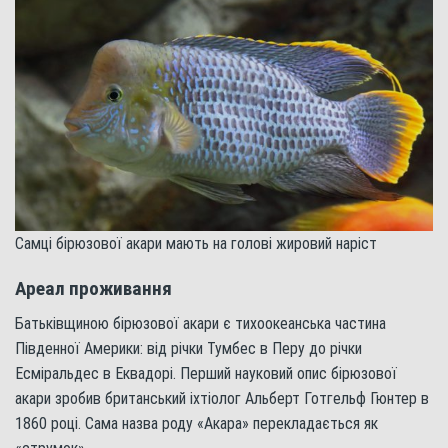
Самці бірюзової акари мають на голові жировий наріст
Ареал проживання
Батьківщиною бірюзової акари є тихоокеанська частина
Південної Америки: від річки Тумбес в Перу до річки
Есміральдес в Еквадорі. Перший науковий опис бірюзової
акари зробив британський іхтіолог Альберт Готгельф Гюнтер в
1860 році. Сама назва роду «Акара» перекладається як