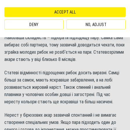
голодних рибок може проявитися мисливський інстинкт, і тоді
вони почнуть нападати на сусідів.
ACCEPT ALL
Розмноження та розведення
DENY
NO, ADJUST
Розведення бірюзових акар зазвичай не складає труднощів.
Найбільша складність – підібрати підходящу пару. Самка сама
вибирає собі партнера, тому зазвичай доводиться чекати, поки
зграйка молодих рибок не розіб’ється на пари. Статевозрілими
акари стають у віці близько 8 місяців.
Статеві відмінності підрощених рибок досить виразні. Самці
більші за самок, мають яскравіше забарвлення, а на лобі
розвивається жировий наріст. Також спинний і анальний
плавники у чоловічих особин довші і загострені. Під час
нересту кольори стають ще яскравіші та більш насичені.
Нерест у бірюзових акар зазвичай спонтанний і не вимагає
створення спеціальних умов. Якщо пара підходить один до
одного і готова до ікрометання, можна простимулювати її