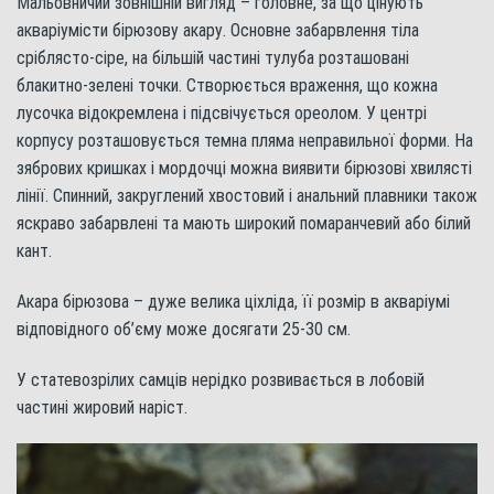
Мальовничий зовнішній вигляд – головне, за що цінують
акваріумісти бірюзову акару. Основне забарвлення тіла
сріблясто-сіре, на більшій частині тулуба розташовані
блакитно-зелені точки. Створюється враження, що кожна
лусочка відокремлена і підсвічується ореолом. У центрі
корпусу розташовується темна пляма неправильної форми. На
зябрових кришках і мордочці можна виявити бірюзові хвилясті
лінії. Спинний, закруглений хвостовий і анальний плавники також
яскраво забарвлені та мають широкий помаранчевий або білий
кант.
Акара бірюзова – дуже велика ціхліда, її розмір в акваріумі
відповідного об’єму може досягати 25-30 см.
У статевозрілих самців нерідко розвивається в лобовій
частині жировий наріст.