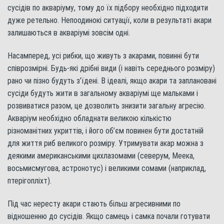
сусідів по акваріуму, тому до їх підбору необхідно підходити
дуже ретельно. Непоодинокі ситуації, коли в результаті акари
залишаються в акваріумі зовсім одні.
Насамперед, усі рибки, що живуть з акарами, повинні бути
співрозмірні. Будь-які дрібні види (і навіть середнього розміру)
рано чи пізно будуть з’їдені. В ідеалі, якщо акари та заплановані
сусіди будуть жити в загальному акваріумі ще мальками і
розвиватися разом, це дозволить знизити загальну агресію.
Акваріум необхідно обладнати великою кількістю
різноманітних укриттів, і його об’єм повинен бути достатній
для життя риб великого розміру. Утримувати акар можна з
деякими американськими цихлазомами (северум, Меека,
восьмисмугова, астронотус) і великими сомами (наприклад,
птерігопліхт).
Під час нересту акари стають більш агресивними по
відношенню до сусідів. Якщо самець і самка почали готувати