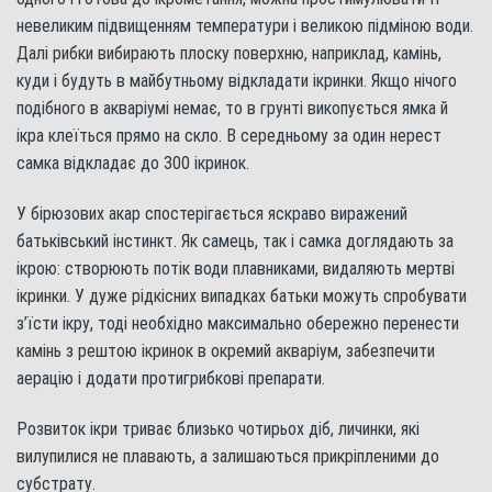
невеликим підвищенням температури і великою підміною води.
Далі рибки вибирають плоску поверхню, наприклад, камінь,
куди і будуть в майбутньому відкладати ікринки. Якщо нічого
подібного в акваріумі немає, то в грунті викопується ямка й
ікра клеїться прямо на скло. В середньому за один нерест
самка відкладає до 300 ікринок.
У бірюзових акар спостерігається яскраво виражений
батьківський інстинкт. Як самець, так і самка доглядають за
ікрою: створюють потік води плавниками, видаляють мертві
ікринки. У дуже рідкісних випадках батьки можуть спробувати
з’їсти ікру, тоді необхідно максимально обережно перенести
камінь з рештою ікринок в окремий акваріум, забезпечити
аерацію і додати протигрибкові препарати.
Розвиток ікри триває близько чотирьох діб, личинки, які
вилупилися не плавають, а залишаються прикріпленими до
субстрату.