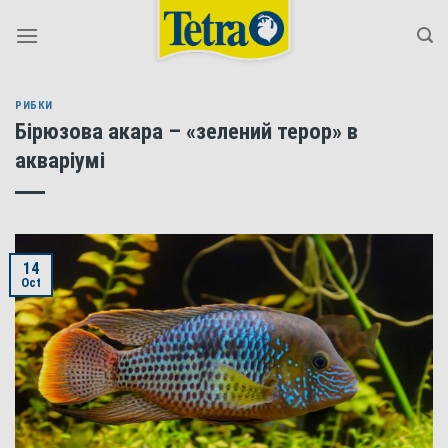
Skip
to
content
РИБКИ
Бірюзова акара – «зелений терор» в
акваріумі
14
Oct