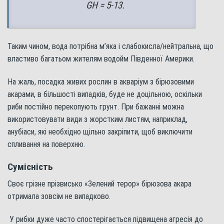
GH = 5-13.
Таким чином, вода потрібна м’яка і слабокисла/нейтральна, що
властиво багатьом жителям водойм Південної Америки.
На жаль, посадка живих рослин в акваріум з бірюзовими
акарами, в більшості випадків, буде не доцільною, оскільки
риби постійно перекопують грунт. При бажанні можна
використовувати види з жорстким листям, наприклад,
анубіаси, які необхідно щільно закріпити, щоб виключити
спливання на поверхню.
Сумісність
Своє грізне прізвисько «Зелений терор» бірюзова акара
отримала зовсім не випадково.
У рибки дуже часто спостерігається підвищена агресія до