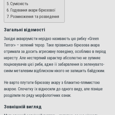
Сумісність
Годування акари бірюзової
Розмноження та розведення
Загальні відомості
Західні акваріумісти нерідко називають цю рибку «Green
Terror» – зелений терор. Таке прізвисько бірюзова акара
отримала за досить агресивну поведінку, особливо в період
нересту. Але нестерпний характер абсолютно не зупиняє
поціновувачів цієї риби, адже її забарвлення із зеленувато-
синім металевим відблиском нікого не залишить байдужим.
Не варто плутати бірюзову акару з блакитно-плямистою
акарою. Спочатку їх відносили до одного виду, але пізніше
розділили по ряду морфологічних ознак.
Зовнішній вигляд