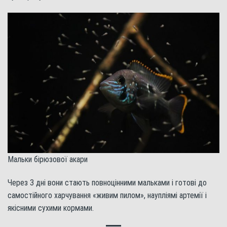
Мальки бірюзової акари
Через 3 дні вони стають повноцінними мальками і готові до
самостійного харчування «живим пилом», наупліямі артемії і
якісними сухими кормами.