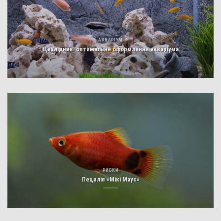
АКВАРІУМ
Цихлідник: оптимальне оформлення акваріума
РИБКИ
Пецилія «Мікі Маус»