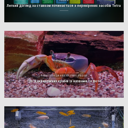
РИБКИ
Легкий догляд за ставком починається з перевірених засобів Tetra
РАКИ І КРАБИ АКВАРІУМНІ РИБКИ
Топ-8 акваріумних крабів із назвами та фото