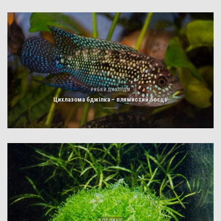
РИБКИ ЦИХЛІДИ
Цихлазома бджілка – плямистий боєць
РОСЛИНИ