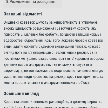
Розмноження та розведення
Загальні відомості
Вишневих креветок цінують за невибагливість в утриманні,
високу швидкість розмноження і безсумнівну користь, яку
приносять ці маленькі безхребетні, поїдаючи залишки корму і
водоростеві обростання. Крім того, яскраво червоні креветки
вишні здатні оживити будь-який акваріумний пейзаж, красиво
виглядають на тлі навколишньої зелені живих рослин, за їх
постійною метушнею цікаво спостерігати. Є хорошим вибором
для початківців акваріумістів, так як можуть існувати в
широкому діапазоні параметрів води, вони не так вимогливі до
умов, як інші види креветок, наприклад, кристали, крім того, їх
можна поселити навіть в акваріумі невеликого об’єму.
Зовнішній вигляд
Креветка вишня – невелике ракоподібне, в довжину виростає
до 2,5-4 см. Тіло напівпрозоре, витягнуте, сплощене з боків,