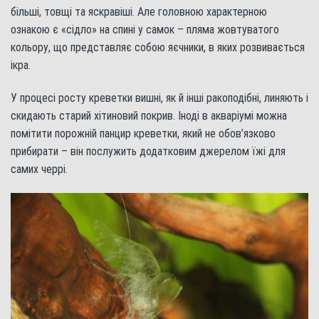
більші, товщі та яскравіші. Але головною характерною
ознакою є «сідло» на спині у самок – пляма жовтуватого
кольору, що представляє собою яєчники, в яких розвивається
ікра.
У процесі росту креветки вишні, як й інші ракоподібні, линяють і
скидають старий хітиновий покрив. Іноді в акваріумі можна
помітити порожній панцир креветки, який не обов’язково
прибирати – він послужить додатковим джерелом їжі для
самих черрі.