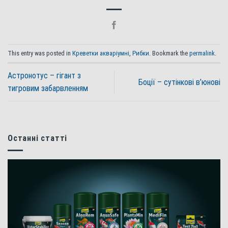
This entry was posted in
Креветки акваріумні
,
Рибки
. Bookmark the
permalink
.
Астронотус – гігант з
Боції – сутінкові в’юнові
тигровим забарвленням
Останні статті