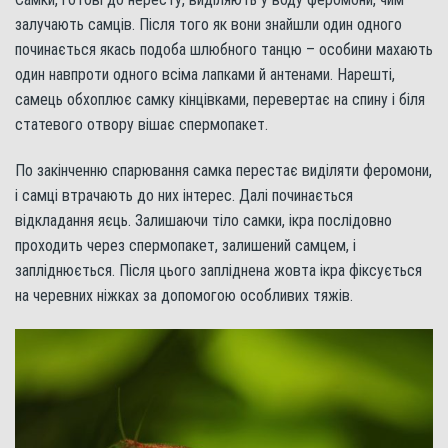
залучають самців. Після того як вони знайшли один одного
починається якась подоба шлюбного танцю – особини махають
один навпроти одного всіма лапками й антенами. Нарешті,
самець обхоплює самку кінцівками, перевертає на спину і біля
статевого отвору вішає спермопакет.
По закінченню спарювання самка перестає виділяти феромони,
і самці втрачають до них інтерес. Далі починається
відкладання яєць. Залишаючи тіло самки, ікра послідовно
проходить через спермопакет, залишений самцем, і
запліднюється. Після цього запліднена жовта ікра фіксується
на черевних ніжках за допомогою особливих тяжів.