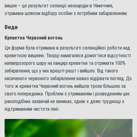
вишня – це результат селекції неокарідін в Німеччині,
отримана шляхом відбору особин з потрібним забарвленням.
Види
Креветка Червоний вогонь
Ця форма була отримана в результаті селекційної роботи над
креветкою вишнею. Творці намагалися домогтися відсутності
напівпрозорого шару на панцирі креветки та отримати 100%
забарвлення, що у них врешті-решт і вийшло. Від такого
насиченого червоного забарвлення важко відірвати погляд. До
того ж креветка Червоний вогонь вийшла трохи більшою за
свого попередника. Проблем з утриманням і розведенням цих
ракоподібних зазвичай не виникає, однак є деякі труднощі з
підтриманням чистоти лінії.