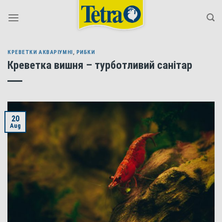
Skip
to
content
КРЕВЕТКИ АКВАРІУМНІ
,
РИБКИ
Креветка вишня – турботливий санітар
20
Aug