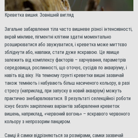
Креветка вишня. Зовнішній вигляд
Загальне забарвлення тіла часто вишневе різної інтенсивності,
вкрай мінливе, пігментні клітини здатні моментально
розширюватися або звужуватися, і креветка може миттєво
збліднути або, навпаки, стати дуже яскравою. Це явище
залежить від комплексу факторів – харчування, параметрів
середовища, рослинності, що оточує, сусідів по акваріуму, і
навіть від віку. На темному грунті креветки вишні зазвичай
також темніють і набувають більш насиченого кольору, в разі
стресу (наприклад, при запуску в новий акваріум) можуть
практично знебарвлюватися. В результаті селекційної роботи
існує безліч закріплених варіантів забарвлення креветок
вишень, наприклад, «червоний вогонь» – яскравого червоного
кольору з непрозорим панциром.
Самці й самки відрізняються за розмірами, самки зазвичай