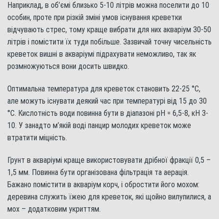
Наприклад, в об’ємі близько 5-10 літрів можна поселити до 10
особин, проте при різкій зміні умов існування креветки
відчувають стрес, тому краще вибрати для них акваріум 30-50
літрів і помістити їх туди побільше. Зазвичай точну чисельність
креветок вишні в акваріумі підрахувати неможливо, так як
розмножуються вони досить швидко.
Оптимальна температура для креветок становить 22-25 °С,
але можуть існувати деякий час при температурі від 15 до 30
°С. Кислотність води повинна бути в діапазоні pH = 6,5-8, кН 3-
10. У занадто м’якій воді панцир молодих креветок може
втратити міцність.
Грунт в акваріумі краще використовувати дрібної фракції 0,5 –
1,5 мм. Повинна бути організована фільтрація та аерація.
Бажано помістити в акваріум корч, і обростити його мохом:
деревина служить їжею для креветок, які щойно вилупилися, а
мох – додатковим укриттям.