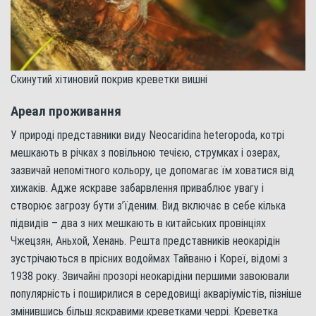
Скинутий хітиновий покрив креветки вишні
Ареал проживання
У природі представники виду Neocaridina heteropoda, котрі
мешкають в річках з повільною течією, струмках і озерах,
зазвичай непомітного кольору, це допомагає їм ховатися від
хижаків. Адже яскраве забарвлення приваблює увагу і
створює загрозу бути з’їденим. Вид включає в себе кілька
підвидів – два з них мешкають в китайських провінціях
Чжецзян, Аньхой, Хенань. Решта представників неокарідін
зустрічаються в прісних водоймах Тайваню і Кореї, відомі з
1938 року. Звичайні прозорі неокарідіни першими завоювали
популярність і поширилися в середовищі акваріумістів, пізніше
змінившись більш яскравими креветками черрі. Креветка