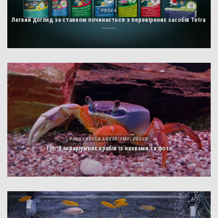
РИБКИ
Легкий догляд за ставком починається з перевірених засобів Tetra
РАКИ І КРАБИ АКВАРІУМНІ РИБКИ
Топ-8 акваріумних крабів із назвами та фото