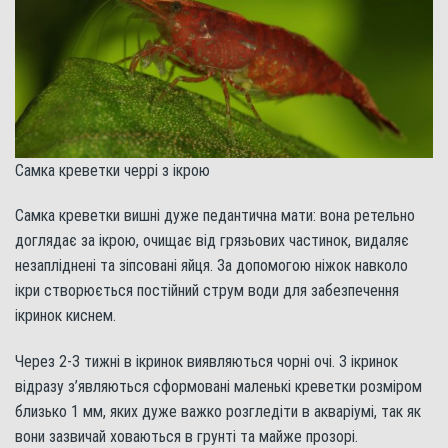
Самка креветки черрі з ікрою
Самка креветки вишні дуже педантична мати: вона ретельно
доглядає за ікрою, очищає від грязьових частинок, видаляє
незапліднені та зіпсовані яйця. За допомогою ніжок навколо
ікри створюється постійний струм води для забезпечення
ікринок киснем.
Через 2-3 тижні в ікринок виявляються чорні очі. З ікринок
відразу з’являються сформовані маленькі креветки розміром
близько 1 мм, яких дуже важко розгледіти в акваріумі, так як
вони зазвичай ховаються в грунті та майже прозорі.