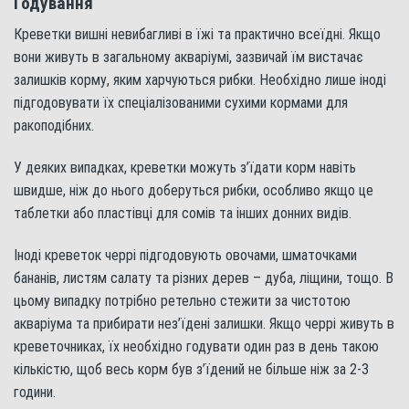
Годування
Креветки вишні невибагливі в їжі та практично всеїдні. Якщо
вони живуть в загальному акваріумі, зазвичай їм вистачає
залишків корму, яким харчуються рибки. Необхідно лише іноді
підгодовувати їх спеціалізованими сухими кормами для
ракоподібних.
У деяких випадках, креветки можуть з’їдати корм навіть
швидше, ніж до нього доберуться рибки, особливо якщо це
таблетки або пластівці для сомів та інших донних видів.
Іноді креветок черрі підгодовують овочами, шматочками
бананів, листям салату та різних дерев – дуба, ліщини, тощо. В
цьому випадку потрібно ретельно стежити за чистотою
акваріума та прибирати нез’їдені залишки. Якщо черрі живуть в
креветочниках, їх необхідно годувати один раз в день такою
кількістю, щоб весь корм був з’їдений не більше ніж за 2-3
години.