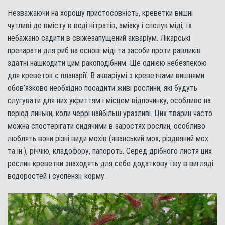
Незважаючи на хорошу пристосовність, креветки вишні
чутливі до вмісту в воді нітратів, аміаку і сполук міді, їх
небажано садити в свіжезапущений акваріум. Лікарські
препарати для риб на основі міді та засоби проти равликів
здатні нашкодити цим ракоподібним. Ще однією небезпекою
для креветок є планарії. В акваріумі з креветками вишнями
обов’язково необхідно посадити живі рослини, які будуть
слугувати для них укриттям і місцем відпочинку, особливо на
період линьки, коли черрі найбільш уразливі. Цих тварин часто
можна спостерігати сидячими в заростях рослин, особливо
люблять вони різні види мохів (яванський мох, різдвяний мох
та ін.), річчію, кладофору, папороть. Серед дрібного листя цих
рослин креветки знаходять для себе додаткову їжу в вигляді
водоростей і суспензії корму.