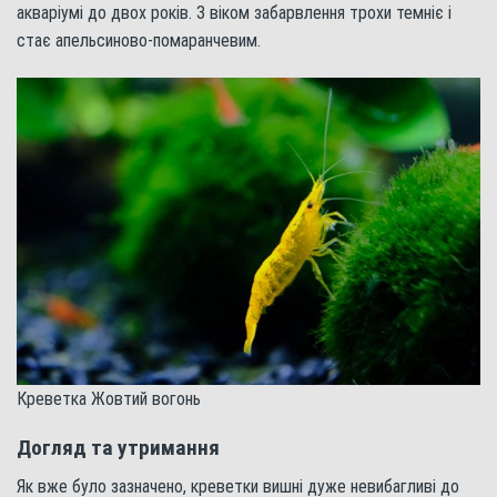
акваріумі до двох років. З віком забарвлення трохи темніє і
стає апельсиново-помаранчевим.
Креветка Жовтий вогонь
Догляд та утримання
Як вже було зазначено, креветки вишні дуже невибагливі до