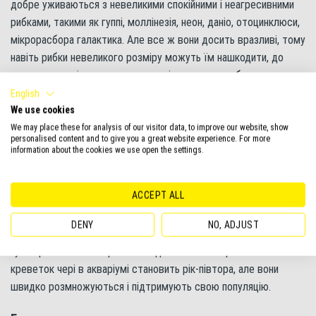
добре уживаються з невеликими спокійними і неагресивними
рибками, такими як гуппі, моллінезія, неон, даніо, отоцинклюси,
мікрорасбора галактика. Але все ж вони досить вразливі, тому
навіть рибки невеликого розміру можуть їм нашкодити, до
того ж, по сусідству з активними і рухливими рибами креветки
вишні відчувають постійний стрес, часто ховаються і можуть
English
бліднути. Не рекомендується утримувати їх з будь-якими,
We use cookies
навіть карликовими, цихлідами та хижими рибами. Наприклад,
We may place these for analysis of our visitor data, to improve our website, show
personalised content and to give you a great website experience. For more
скалярії або боції можуть швидко знищити всіх вишеньок. Хижі
information about the cookies we use open the settings.
равлики Хелени також можуть ловити та поїдати маленьких
черрі. Молоді особини скоріш за все будуть з’їдені в
ACCEPT ALL
загальному акваріумі, що частково компенсується високою
плодючістю креветок, а також їх здатністю ховатися у грунті
DENY
NO, ADJUST
та рослинах. Тому для комфортного життя цих членистоногих
густа рослинність вкрай необхідна. Зазвичай тривалість життя
креветок чері в акваріумі становить рік-півтора, але вони
швидко розмножуються і підтримують свою популяцію.