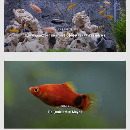
АКВАРІУМ
Цихлідник: оптимальне оформлення акваріума
РИБКИ
Пецилія «Мікі Маус»