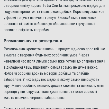
створила лінійку кормів Tetra Crusta, яка прекрасно підійде для
годування креветок та інших ракоподібних. Корм випускається
у формі тонучих паличок і гранул. Високий вміст поживних
речовин і вітамінів забезпечує збалансоване харчування і
посилює опірність хворобам.
Розмноження та розведення
Розмноження креветок вишень – процес відносно простий і не
вимагає створення будь-яких особливих умов. Через
невеликий час після линьки самки вже готові до спаровування і
відкладання яєць. Відрізнити самця і самку не дуже важко.
Чоловічі особини досить моторні, дрібніші та слабше
забарвлені. У них відсутнє сідло, в якому самки виношують
ікру. Жіночі особини, навпаки, досить спокійні та вальяжні, лінія
черевця у них округла, після досягнення статевої зрілості
мають насичене червоне забарвлення.
Самки, готові до нересту, виділяють у воду феромони, чим