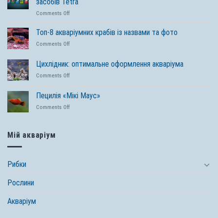
засобів Tetra
on
Comments Off
Легкий
догляд
Топ-8 акваріумних крабів із назвами та фото
за
on
Comments Off
ставком
Топ-8
починається
акваріумних
Цихлідник: оптимальне оформлення акваріума
з
крабів
перевірених
on
Comments Off
із
засобів
Цихлідник:
назвами
Tetra
оптимальне
та
Пецилія «Мікі Маус»
оформлення
фото
on
Comments Off
акваріума
Пецилія
«Мікі
Маус»
Мій акваріум
Рибки
Рослини
Акваріум