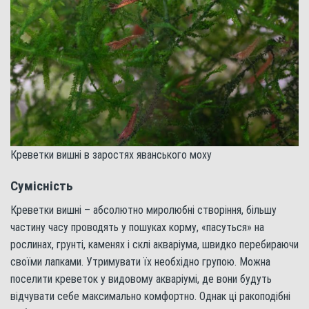
Креветки вишні в заростях яванського моху
Сумісність
Креветки вишні – абсолютно миролюбні створіння, більшу
частину часу проводять у пошуках корму, «пасуться» на
рослинах, грунті, каменях і склі акваріума, швидко перебираючи
своїми лапками. Утримувати їх необхідно групою. Можна
поселити креветок у видовому акваріумі, де вони будуть
відчувати себе максимально комфортно. Однак ці ракоподібні