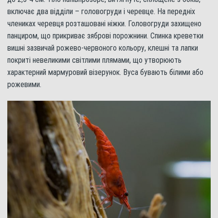
включає два відділи – головогруди і черевце. На передніх
члениках черевця розташовані ніжки. Головогруди захищено
панциром, що прикриває зяброві порожнини. Спинка креветки
вишні зазвичай рожево-червоного кольору, клешні та лапки
покриті невеликими світлими плямами, що утворюють
характерний мармуровий візерунок. Вуса бувають білими або
рожевими.