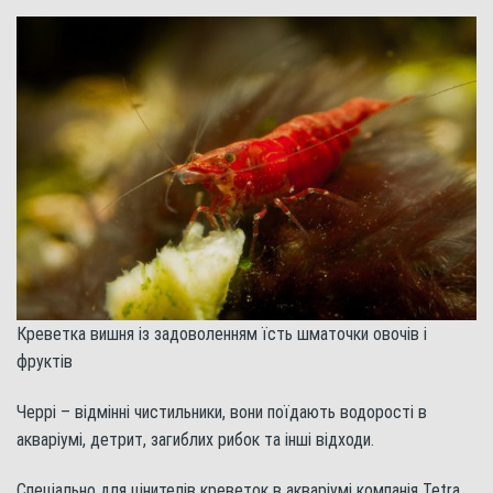
Креветка вишня із задоволенням їсть шматочки овочів і
фруктів
Черрі – відмінні чистильники, вони поїдають водорості в
акваріумі, детрит, загиблих рибок та інші відходи.
Спеціально для цінителів креветок в акваріумі компанія Tetra