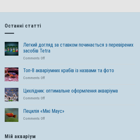
Останні статті
Легкий догляд за ставком починається з перевірених
засобів Tetra
on
Comments Off
Легкий
догляд
Топ-8 акваріумних крабів із назвами та фото
за
on
Comments Off
ставком
Топ-8
починається
акваріумних
Цихлідник: оптимальне оформлення акваріума
з
крабів
перевірених
on
Comments Off
із
засобів
Цихлідник:
назвами
Tetra
оптимальне
та
Пецилія «Мікі Маус»
оформлення
фото
on
Comments Off
акваріума
Пецилія
«Мікі
Маус»
Мій акваріум