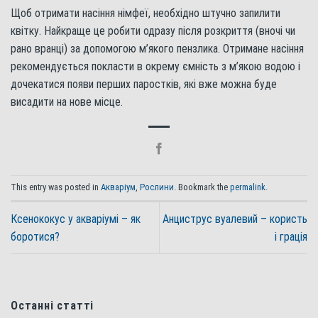
Щоб отримати насіння німфеї, необхідно штучно запилити
квітку. Найкраще це робити одразу після розкриття (вночі чи
рано вранці) за допомогою м’якого пензлика. Отримане насіння
рекомендується покласти в окрему ємність з м’якою водою і
дочекатися появи перших паростків, які вже можна буде
висадити на нове місце.
This entry was posted in
Акваріум
,
Рослини
. Bookmark the
permalink
.
Ксенококус у акваріумі – як
Анциструс вуалевий – користь
боротися?
і грація
Останні статті