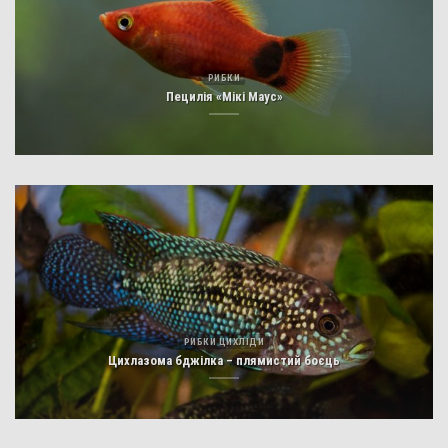
РИБКИ
Пецилія «Мікі Маус»
РИБКИ ЦИХЛІДИ
Цихлазома бджілка – плямистий боєць