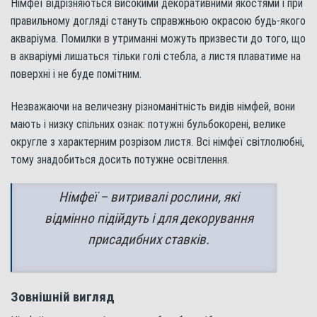
Німфеї відрізняються високими декоративними якостями і при
правильному догляді стануть справжньою окрасою будь-якого
акваріума. Помилки в утриманні можуть призвести до того, що
в акваріумі лишаться тільки голі стебла, а листя плаватиме на
поверхні і не буде помітним.
Незважаючи на величезну різноманітність видів німфей, вони
мають і низку спільних ознак: потужні бульбокорені, велике
округле з характерним розрізом листя. Всі німфеї світлолюбні,
тому знадобиться досить потужне освітлення.
Німфеї – витривалі рослини, які
відмінно підійдуть і для декорування
присадибних ставків.
Зовнішній вигляд