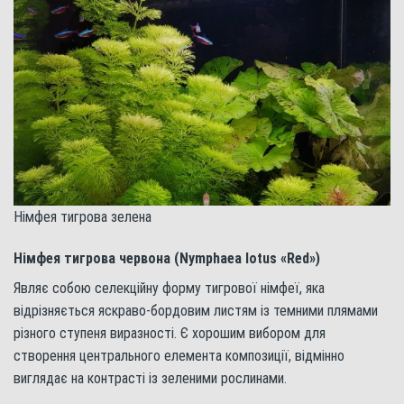
Німфея тигрова зелена
Німфея тигрова червона (Nymphaea lotus «Red»)
Являє собою селекційну форму тигрової німфеї, яка
відрізняється яскраво-бордовим листям із темними плямами
різного ступеня виразності. Є хорошим вибором для
створення центрального елемента композиції, відмінно
виглядає на контрасті із зеленими рослинами.