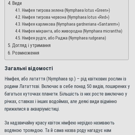
Види
Німфея тигрова зелена (Nymphaea lotus «Green»)
Німфея тигрова червона (Nymphaea lotus «Red»)
Німфея карликова (Nymphaea gardneriana «Santarem»)
Німфея мікранта, або живородна (Nymphaea micrantha)
Німфея рудге, або Раджа (Nymphaea rudgeana)
Догляд і утримання
Розмноження
Загальні відомості
Німфея, або латаття (Nymphaea sp.) – рід квіткових рослин із
родини Лататтєві. Включає в себе понад 50 видів, поширених у
багатьох куточках планети. Більшість із них росте виключно у
річках, ставках і інших водоймах, але деякі види відмінно
прижилися в акваріумістиці.
За надзвичайну красу квіток німфею нерідко називають
водяною трояндою. Та й сама назва роду нагадує нам