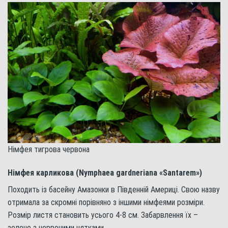
Німфея тигрова червона
Німфея карликова (Nymphaea gardneriana «Santarem»)
Походить із басейну Амазонки в Південній Америці. Свою назву
отримала за скромні порівняно з іншими німфеями розміри.
Розмір листя становить усього 4-8 см. Забарвлення їх –
зелене з червоними цятками.