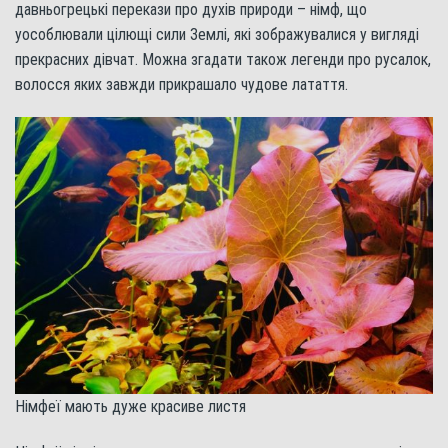
давньогрецькі перекази про духів природи – німф, що
уособлювали цілющі сили Землі, які зображувалися у вигляді
прекрасних дівчат. Можна згадати також легенди про русалок,
волосся яких завжди прикрашало чудове латаття.
Німфеї мають дуже красиве листя