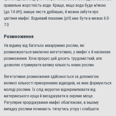
правильна жорсткість води. Краще, якщо вода буде м’якою
(до 14 dH), інакше листя дрібнішає, й можна забути про
цвітіння німфеї. Водневий показник (pH) має бути в межах 6.0-
7.0.
Розмноження
На відміну від багатьох акваріумних рослин, які
розмножуються виключно вегетативно, у німфеї є й насіннєве
розмноження. Хоча процес цей досить трудомісткий, але
дозволяє отримувати велику кількість нових рослин.
Вегетативне розмноження здійснюється за допомогою
великої кількості прикореневих відводків, на яких формуються
молоді рослини. Їх слід акуратно відокремлювати від
материнського куща й висаджувати в окреме місце.
Регулярне проріджування німфеї обов’язкове, в іншому
випадку рослини починають тягнутись угору і слабшати.