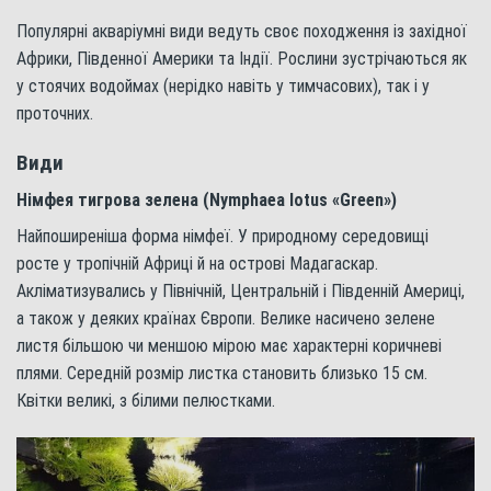
Популярні акваріумні види ведуть своє походження із західної
Африки, Південної Америки та Індії. Рослини зустрічаються як
у стоячих водоймах (нерідко навіть у тимчасових), так і у
проточних.
Види
Німфея тигрова зелена (Nymphaea lotus «Green»)
Найпоширеніша форма німфеї. У природному середовищі
росте у тропічній Африці й на острові Мадагаскар.
Акліматизувались у Північній, Центральній і Південній Америці,
а також у деяких країнах Європи. Велике насичено зелене
листя більшою чи меншою мірою має характерні коричневі
плями. Середній розмір листка становить близько 15 см.
Квітки великі, з білими пелюстками.