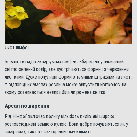
Лист німфеї
Більшість видів акваріумних німфей забарвлені у насичений
світло-зелений колір, але зустрічаються форми і з червоними
листками. Дуже популярні форми з темними штрихами на листі.
У відповідних умовах рослина може випустити квітконос, на
якому розвивається велика біла чи рожева квітка.
Ареал поширення
Рід Німфеї включає велику кількість видів, які широко
розповсюджені земною кулею. Вони добре почуваються як у
помірному, так і в екваторіальному кліматі.