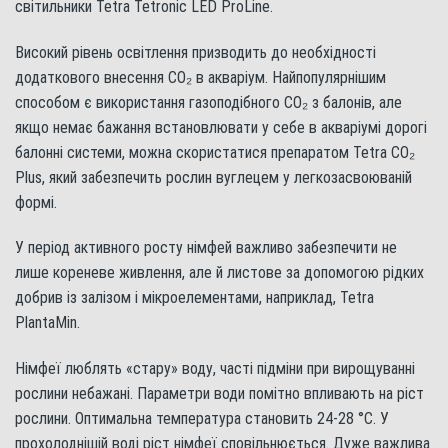
світильники Tetra Tetronic LED ProLine.
Високий рівень освітлення призводить до необхідності
додаткового внесення СО₂ в акваріум. Найпопулярнішим
способом є використання газоподібного СО₂ з балонів, але
якщо немає бажання встановлювати у себе в акваріумі дорогі
балонні системи, можна скористатися препаратом Tetra CO₂
Plus, який забезпечить рослин вуглецем у легкозасвоюваній
формі.
У період активного росту німфей важливо забезпечити не
лише кореневе живлення, але й листове за допомогою рідких
добрив із залізом і мікроелементами, наприклад, Tetra
PlantaMin.
Німфеї люблять «стару» воду, часті підміни при вирощуванні
рослини небажані. Параметри води помітно впливають на ріст
рослини. Оптимальна температура становить 24-28 °С. У
прохолоднішій воді ріст німфеї сповільнюється. Дуже важлива