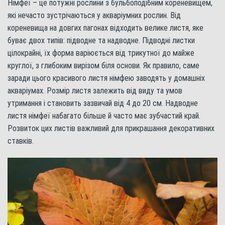
Німфеї – це потужні рослини з бульбоподібним кореневищем,
які нечасто зустрічаються у акваріумних рослин. Від
кореневища на довгих пагонах відходить велике листя, яке
буває двох типів: підводне та надводне. Підводні листки
цілокрайні, їх форма варіюється від трикутної до майже
круглої, з глибоким вирізом біля основи. Як правило, саме
заради цього красивого листя німфею заводять у домашніх
акваріумах. Розмір листя залежить від виду та умов
утримання і становить зазвичай від 4 до 20 см. Надводне
листя німфеї набагато більше й часто має зубчастий край.
Розвиток цих листів важливий для прикрашання декоративних
ставків.