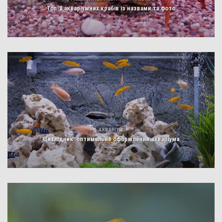
Топ-8 акваріумних крабів із назвами та фото
АКВАРІУМ
Цихлідник: оптимальне оформлення акваріума