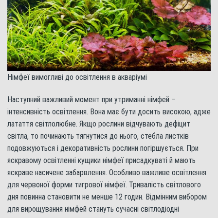
Німфеї вимогливі до освітлення в акваріумі
Наступний важливий момент при утриманні німфей –
інтенсивність освітлення. Вона має бути досить високою, адже
латаття світлолюбне. Якщо рослини відчувають дефіцит
світла, то починають тягнутися до нього, стебла листків
подовжуються і декоративність рослини погіршується. При
яскравому освітленні кущики німфеї присадкуваті й мають
яскраве насичене забарвлення. Особливо важливе освітлення
для червоної форми тигрової німфеї. Тривалість світлового
дня повинна становити не менше 12 годин. Відмінним вибором
для вирощування німфей стануть сучасні світлодіодні