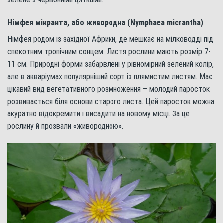
Німфея мікранта, або живородна (Nymphaea micrantha)
Німфея родом із західної Африки, де мешкає на мілководді під
спекотним тропічним сонцем. Листя рослини мають розмір 7-
11 см. Природні форми забарвлені у рівномірний зелений колір,
але в акваріумах популярніший сорт із плямистим листям. Має
цікавий вид вегетативного розмноження – молодий паросток
розвивається біля основи старого листа. Цей паросток можна
акуратно відокремити і висадити на новому місці. За це
рослину й прозвали «живородною».