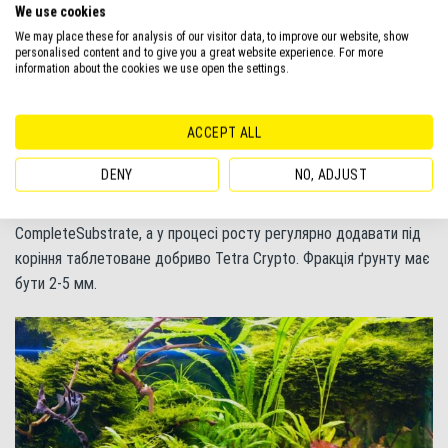
необхідності підтримувати невисоку розетку підводного листя
We use cookies
і не давати сильно розростатися надводним.
We may place these for analysis of our visitor data, to improve our website, show
personalised content and to give you a great website experience. For more
information about the cookies we use open the settings.
Особливу увагу потрібно приділити ґрунту. Хоча акваріумні
форми німфей мають набагато менші кореневища, ніж їх
ACCEPT ALL
природні предки, правильний ґрунт – це половина успіху у
вирощуванні німфей. Він має бути насичений поживними
DENY
NO, ADJUST
елементами, тому при запуску акваріума важливо вкласти на
дно акваріума поживну підкладку тривалої дії Tetra
CompleteSubstrate, а у процесі росту регулярно додавати під
коріння таблетоване добриво Tetra Crypto. Фракція ґрунту має
бути 2-5 мм.