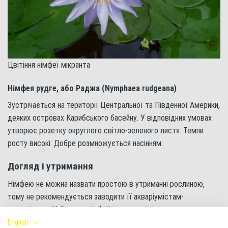
Цвітіння німфеї мікранта
Німфея рудге, або Раджа (Nymphaea rudgeana)
Зустрічається на території Центральної та Південної Америки,
деяких островах Карибського басейну. У відповідних умовах
утворює розетку округлого світло-зеленого листя. Темпи
росту високі. Добре розмножується насінням.
Догляд і утримання
Німфею не можна назвати простою в утриманні рослиною,
тому не рекомендується заводити її акваріумістам-
початківцям. Найкраще німфеї виглядатимуть у просторих
акваріумах з висотою 40-50 см. Основна складність полягає у
English