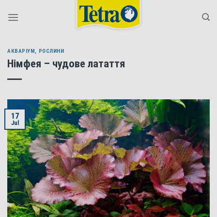
Skip
to
content
АКВАРІУМ
,
РОСЛИНИ
Німфея – чудове латаття
17
Jul