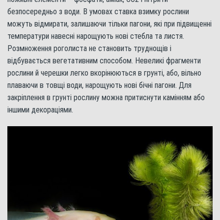
безпосередньо з води. В умовах ставка взимку рослини
можуть відмирати, залишаючи тільки пагони, які при підвищенні
температури навесні нарощують нові стебла та листя.
Розмноження роголиста не становить труднощів і
відбувається вегетативним способом. Невеликі фрагменти
рослини й черешки легко вкорінюються в грунті, або, вільно
плаваючи в товщі води, нарощують нові бічні пагони. Для
закріплення в грунті рослину можна притиснути камінням або
іншими декораціями.