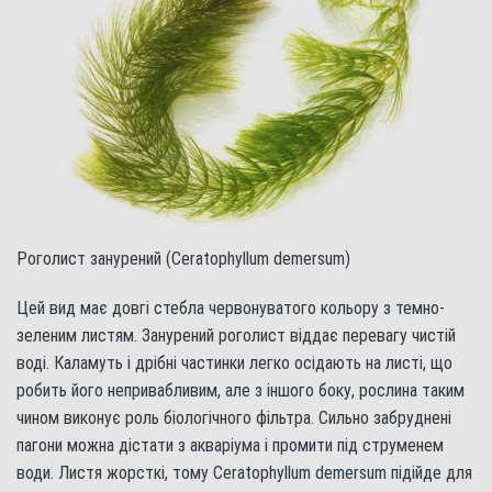
Роголист занурений (Ceratophyllum demersum)
Цей вид має довгі стебла червонуватого кольору з темно-
зеленим листям. Занурений роголист віддає перевагу чистій
воді. Каламуть і дрібні частинки легко осідають на листі, що
робить його непривабливим, але з іншого боку, рослина таким
чином виконує роль біологічного фільтра. Сильно забруднені
пагони можна дістати з акваріума і промити під струменем
води. Листя жорсткі, тому Ceratophyllum demersum підійде для