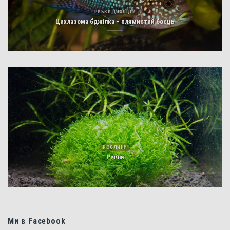
РИБКИ ЦИХЛІДИ
Цихлазома бджілка – плямистий боєць
РОСЛИНИ
Річчія
Ми в Facebook