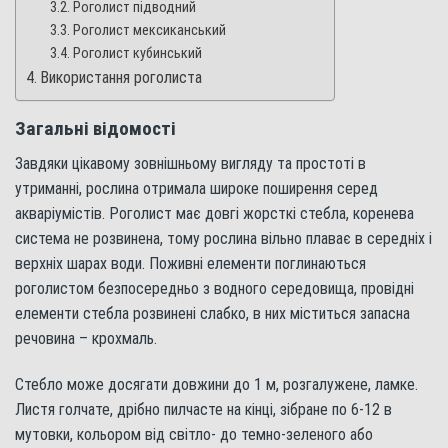
Роголист підводний
Роголист мексиканський
Роголист кубинський
Використання роголиста
Загальні відомості
Завдяки цікавому зовнішньому вигляду та простоті в
утриманні, рослина отримала широке поширення серед
акваріумістів. Роголист має довгі жорсткі стебла, коренева
система не розвинена, тому рослина вільно плаває в середніх і
верхніх шарах води. Поживні елементи поглинаються
роголистом безпосередньо з водного середовища, провідні
елементи стебла розвинені слабко, в них міститься запасна
речовина – крохмаль.
Стебло може досягати довжини до 1 м, розгалужене, ламке.
Листя голчате, дрібно пилчасте на кінці, зібране по 6-12 в
мутовки, кольором від світло- до темно-зеленого або