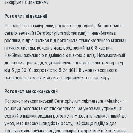
акваріума з цихловими.
Роголист підводний
Роголист напівзанурений, роголист підводний, або роголист
світло-зелений (Ceratophyllum submersum) – невибаглива
рослина, відрізняється від роголиста темно-зеленого м’яким і
гнучким листям, кожен з яких розділений на 6-8 частин.
Найбільш важливою відмінною ознакою є плід. Невимогливий
до параметрів води, здатний існувати в діапазоні температур
від 5 до 30 °С, жорсткістю 5-24 dGH. В умовах яскравого
освітлення з’являється листя червонуватого кольору.
Роголист мексиканський
Роголист мексиканський Ceratophyllum submersum «Mexiko» –
різновид роголиста світло-зеленого. За умовами утримання
схожий з іншими видами роголиста – досить невимогливий до
умов, має високу швидкість росту, найкраще підійде для
тропічних акваріумів з водою помірної жорсткості. Зростання