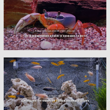
РАКИ І КРАБИ АКВАРІУМНІ РИБКИ
Топ-8 акваріумних крабів із назвами та фото
АКВАРІУМ
Цихлідник: оптимальне оформлення акваріума