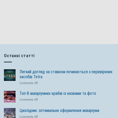
Останні статті
Легкий догляд за ставком починається з перевірених
засобів Tetra
on
Comments Off
Легкий
догляд
Топ-8 акваріумних крабів із назвами та фото
за
on
Comments Off
ставком
Топ-8
починається
акваріумних
Цихлідник: оптимальне оформлення акваріума
з
крабів
перевірених
on
Comments Off
із