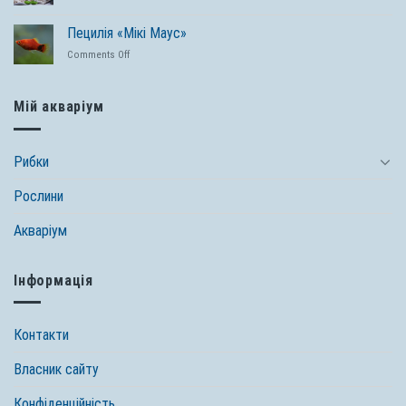
засобів
Цихлідник:
назвами
Tetra
оптимальне
та
Пецилія «Мікі Маус»
оформлення
фото
on
Comments Off
акваріума
Пецилія
«Мікі
Маус»
Мій акваріум
Рибки
Рослини
Акваріум
Інформація
Контакти
Власник сайту
Конфіденційність