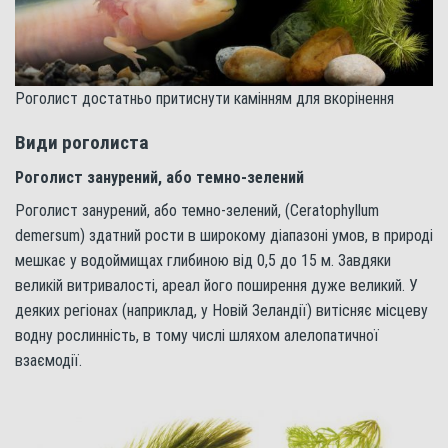
Роголист достатньо притиснути камінням для вкорінення
Види роголиста
Роголист занурений, або темно-зелений
Роголист занурений, або темно-зелений, (Ceratophyllum
demersum) здатний рости в широкому діапазоні умов, в природі
мешкає у водоймищах глибиною від 0,5 до 15 м. Завдяки
великій витривалості, ареал його поширення дуже великий. У
деяких регіонах (наприклад, у Новій Зеландії) витісняє місцеву
водну рослинність, в тому числі шляхом алелопатичної
взаємодії.