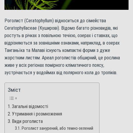
Роголист (Ceratophyllum) відноситься до сімейства
Ceratophyllaceae (Куширові). Відомо багато різновидів, які
ростуть в річках з повільною течією, озерах і ставках, що
відрізняються за зовнішніми ознаками, наприклад, в озерах
Танганьїка та Малаві існують компактні форми з дуже
жорстким листям. Ареал роголистів обширний, це рослина
живе у всіх регіонах помірного кліматичного поясу,
зустрічається у водоймах від полярного кола до тропіків.
Зміст
Загальні відомості
Утримання і розмноження
Види роголиста
Роголист занурений, або темно-зелений