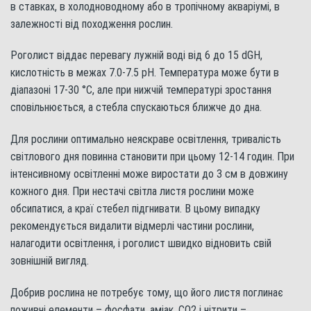
в ставках, в холодноводному або в тропічному акваріумі, в
залежності від походження рослин.
Роголист віддає перевагу лужній воді від 6 до 15 dGH,
кислотність в межах 7.0-7.5 рН. Температура може бути в
діапазоні 17-30 °С, але при нижчій температурі зростання
сповільнюється, а стебла спускаються ближче до дна.
Для рослини оптимально неяскраве освітлення, тривалість
світлового дня повинна становити при цьому 12-14 годин. При
інтенсивному освітленні може виростати до 3 см в довжину
кожного дня. При нестачі світла листя рослини може
обсипатися, а краї стебел підгнивати. В цьому випадку
рекомендується видалити відмерлі частини рослини,
налагодити освітлення, і роголист швидко відновить свій
зовнішній вигляд.
Добрив рослина не потребує тому, що його листя поглинає
поживні елементи – фосфати, аміак, СО2 і нітрити –