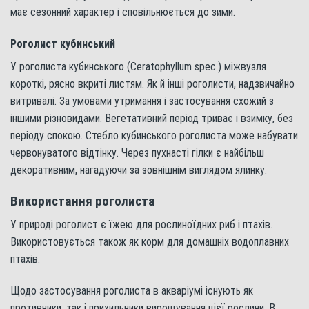
має сезонний характер і сповільнюється до зими.
Роголист кубинський
У роголиста кубинського (Ceratophyllum spec.) міжвузля
короткі, рясно вкриті листям. Як й інші роголисти, надзвичайно
витривалі. За умовами утримання і застосування схожий з
іншими різновидами. Вегетативний період триває і взимку, без
періоду спокою. Стебло кубинського роголиста може набувати
червонуватого відтінку. Через пухнасті гілки є найбільш
декоративним, нагадуючи за зовнішнім виглядом ялинку.
Використання роголиста
У природі роголист є їжею для рослиноїдних риб і птахів.
Використовується також як корм для домашніх водоплавних
птахів.
Щодо застосування роголиста в акваріумі існують як
противники, так і прихильники вирощування цієї рослини. В