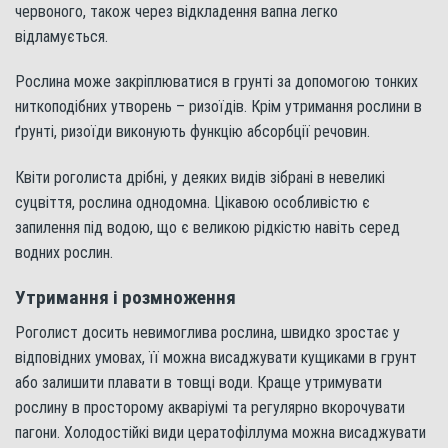
червоного, також через відкладення вапна легко
відламується.
Рослина може закріплюватися в грунті за допомогою тонких
ниткоподібних утворень – ризоїдів. Крім утримання рослини в
ґрунті, ризоїди виконують функцію абсорбції речовин.
Квіти роголиста дрібні, у деяких видів зібрані в невеликі
суцвіття, рослина однодомна. Цікавою особливістю є
запилення під водою, що є великою рідкістю навіть серед
водних рослин.
Утримання і розмноження
Роголист досить невимоглива рослина, швидко зростає у
відповідних умовах, її можна висаджувати кущиками в грунт
або залишити плавати в товщі води. Краще утримувати
рослину в просторому акваріумі та регулярно вкорочувати
пагони. Холодостійкі види цератофіллума можна висаджувати