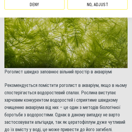
DENY
NO, ADJUST
Роголист швидко заповнює вільний простір в акваріумі
Рекомендується помістити роголист в акваріум, якщо в ньому
спостерігається водоростевий спалах. Рослина виступає
харчовим конкурентом водоростей і сприятиме швидкому
очищенню акваріума від них – це один з методів біологічної
боротьби з водоростями. Однак в даному випадку не варто
застосовувати альгіциди, так як цератофіллум дуже чутливий
до їх вмісту у воді, це може привести до його загибелі.