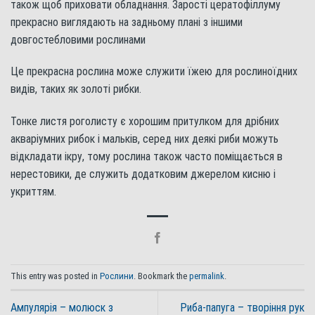
також щоб приховати обладнання. Зарості цератофіллуму
прекрасно виглядають на задньому плані з іншими
довгостебловими рослинами
Це прекрасна рослина може служити їжею для рослиноїдних
видів, таких як золоті рибки.
Тонке листя роголисту є хорошим притулком для дрібних
акваріумних рибок і мальків, серед них деякі риби можуть
відкладати ікру, тому рослина також часто поміщається в
нерестовики, де служить додатковим джерелом кисню і
укриттям.
This entry was posted in
Рослини
. Bookmark the
permalink
.
Ампулярія – молюск з
Риба-папуга – творіння рук