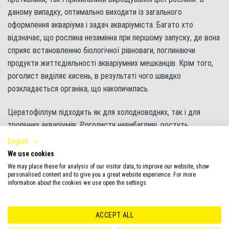
даному випадку, оптимально виходити із загального
оформлення акваріума і задач акваріуміста. Багато хто
відзначає, що рослина незамінна при першому запуску, де вона
сприяє встановленню біологічної рівноваги, поглинаючи
продукти життєдіяльності акваріумних мешканців. Крім того,
роголист виділяє кисень, в результаті чого швидко
розкладається органіка, що накопичилась.
Цератофіллум підходить як для холодноводних, так і для
тропічних акваріумів. Роголисти невибагливі, ростуть
надзвичайно швидко (з одного пагона за місяць може
English
сформуватися рослина довжиною до 1 м), легко
We use cookies
відновлюються після відмирання листя навіть з невеликої
We may place these for analysis of our visitor data, to improve our website, show
personalised content and to give you a great website experience. For more
гілочки, в зв’язку з цим відмінно підійдуть для утримання
information about the cookies we use open the settings.
початківцями акваріумістами.
ACCEPT ALL