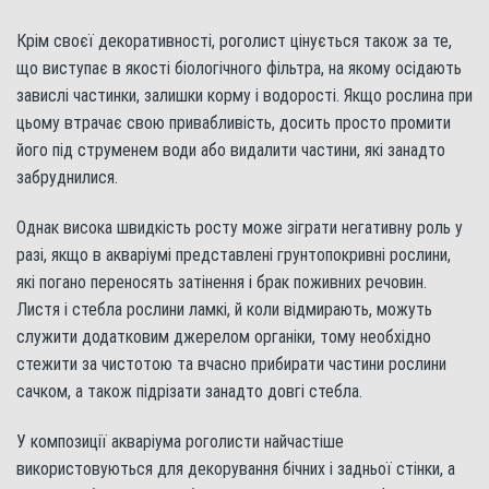
Крім своєї декоративності, роголист цінується також за те,
що виступає в якості біологічного фільтра, на якому осідають
завислі частинки, залишки корму і водорості. Якщо рослина при
цьому втрачає свою привабливість, досить просто промити
його під струменем води або видалити частини, які занадто
забруднилися.
Однак висока швидкість росту може зіграти негативну роль у
разі, якщо в акваріумі представлені грунтопокривні рослини,
які погано переносять затінення і брак поживних речовин.
Листя і стебла рослини ламкі, й коли відмирають, можуть
служити додатковим джерелом органіки, тому необхідно
стежити за чистотою та вчасно прибирати частини рослини
сачком, а також підрізати занадто довгі стебла.
У композиції акваріума роголисти найчастіше
використовуються для декорування бічних і задньої стінки, а