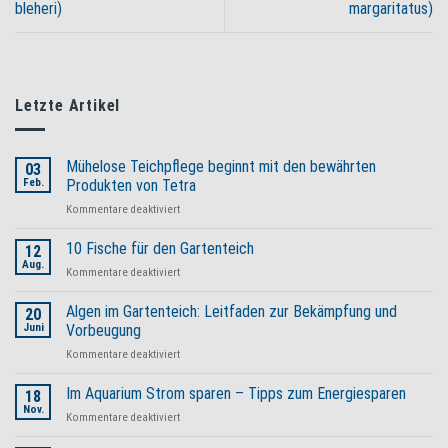
bleheri)
margaritatus)
Letzte Artikel
Mühelose Teichpflege beginnt mit den bewährten
03
Feb.
Produkten von Tetra
für
Kommentare deaktiviert
Mühelose
Teichpflege
10 Fische für den Gartenteich
12
beginnt
Aug.
für
Kommentare deaktiviert
mit
10
den
Fische
Algen im Gartenteich: Leitfaden zur Bekämpfung und
bewährten
20
für
Juni
Vorbeugung
Produkten
den
von
für
Kommentare deaktiviert
Gartenteich
Tetra
Algen
im
Im Aquarium Strom sparen – Tipps zum Energiesparen
18
Gartenteich:
Nov.
für
Kommentare deaktiviert
Leitfaden
Im
zur