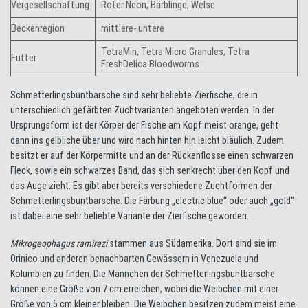
Vergesellschaftung
Roter Neon, Bärblinge, Welse
Beckenregion
mittlere- untere
TetraMin, Tetra Micro Granules, Tetra
Futter
FreshDelica Bloodworms
Schmetterlingsbuntbarsche sind sehr beliebte Zierfische, die in
unterschiedlich gefärbten Zuchtvarianten angeboten werden. In der
Ursprungsform ist der Körper der Fische am Kopf meist orange, geht
dann ins gelbliche über und wird nach hinten hin leicht bläulich. Zudem
besitzt er auf der Körpermitte und an der Rückenflosse einen schwarzen
Fleck, sowie ein schwarzes Band, das sich senkrecht über den Kopf und
das Auge zieht. Es gibt aber bereits verschiedene Zuchtformen der
Schmetterlingsbuntbarsche. Die Färbung „electric blue“ oder auch „gold“
ist dabei eine sehr beliebte Variante der Zierfische geworden.
Mikrogeophagus ramirezi
stammen aus Südamerika. Dort sind sie im
Orinico und anderen benachbarten Gewässern in Venezuela und
Kolumbien zu finden. Die Männchen der Schmetterlingsbuntbarsche
können eine Größe von 7 cm erreichen, wobei die Weibchen mit einer
Größe von 5 cm kleiner bleiben. Die Weibchen besitzen zudem meist eine