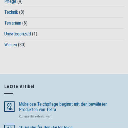
Pflege
(9)
Technik
(8)
Terrarium
(6)
Uncategorized
(1)
Wissen
(30)
Letzte Artikel
Mühelose Teichpflege beginnt mit den bewährten
03
Feb.
Produkten von Tetra
für
Kommentare deaktiviert
Mühelose
Teichpflege
10 Fische für den Gartenteich