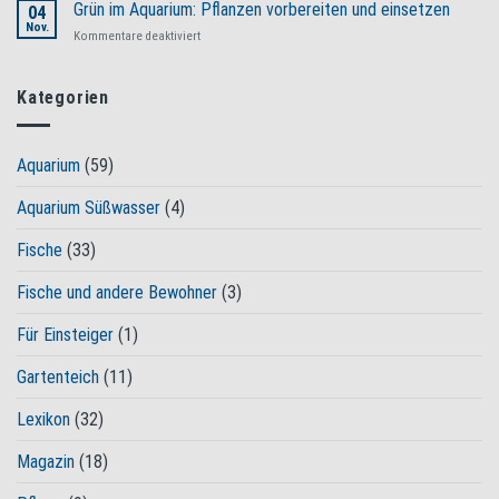
Aquarium
Grün im Aquarium: Pflanzen vorbereiten und einsetzen
Bekämpfung
04
Strom
Nov.
und
für
Kommentare deaktiviert
sparen
Vorbeugung
Grün
–
im
Tipps
Aquarium:
Kategorien
zum
Pflanzen
Energiesparen
vorbereiten
und
Aquarium
(59)
einsetzen
Aquarium Süßwasser
(4)
Fische
(33)
Fische und andere Bewohner
(3)
Für Einsteiger
(1)
Gartenteich
(11)
Lexikon
(32)
Magazin
(18)