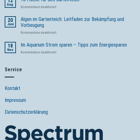
12
beginnt
Aug.
für
Kommentare deaktiviert
mit
10
den
Fische
Algen im Gartenteich: Leitfaden zur Bekämpfung und
bewährten
20
für
Juni
Vorbeugung
Produkten
den
von
für
Kommentare deaktiviert
Gartenteich
Tetra
Algen
im
Im Aquarium Strom sparen – Tipps zum Energiesparen
18
Gartenteich:
Nov.
für
Kommentare deaktiviert
Leitfaden
Im
zur
Aquarium
Bekämpfung
Strom
Service
und
sparen
Vorbeugung
–
Tipps
Kontakt
zum
Energiesparen
Impressum
Datenschutzerklärung