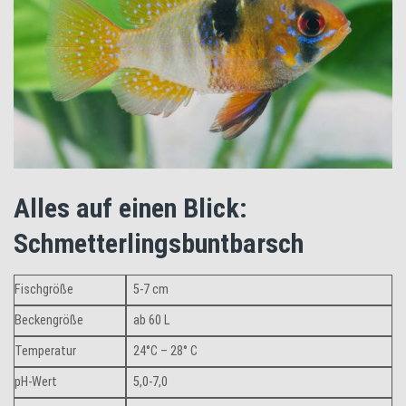
Alles auf einen Blick:
Schmetterlingsbuntbarsch
Fischgröße
5-7 cm
Beckengröße
ab 60 L
Temperatur
24°C – 28° C
pH-Wert
5,0-7,0