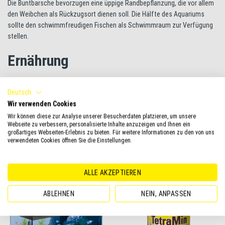
Die Buntbarsche bevorzugen eine üppige Randbepflanzung, die vor allem
den Weibchen als Rückzugsort dienen soll. Die Hälfte des Aquariums
sollte den schwimmfreudigen Fischen als Schwimmraum zur Verfügung
stellen.
Ernährung
Mikrogeophagus ramirezi
sind vor allem Fleischfresser. Sie lassen sich
Deutsch
gut mit verschiedenem Trockenfutter in Form von Granulat, Tabs oder
Wir verwenden Cookies
Flockenfutter füttern, wie beispielsweise TetraMin oder Tetra Micro
Granules. Die Ernährung sollte vor allem ausgewogen und
Wir können diese zur Analyse unserer Besucherdaten platzieren, um unsere
Webseite zu verbessern, personalisierte Inhalte anzuzeigen und Ihnen ein
abwechslungsreich sein. Daher bietet Lebendfutter eine willkommene
großartiges Webseiten-Erlebnis zu bieten. Für weitere Informationen zu den von uns
Abwechslung. Auch Tetra FreshDelica Bloodworms können den Fischen
verwendeten Cookies öffnen Sie die Einstellungen.
eine große Freude bereiten.
Produktempfehlungen für Schmetterlingsbuntbarsche
ALLE AKZEPTIEREN
ABLEHNEN
NEIN, ANPASSEN