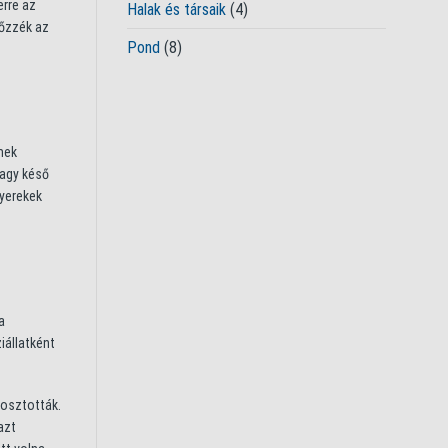
erre az
Halak és társaik
(4)
lőzzék az
Pond
(8)
mek
vagy késő
gyerekek
a
iállatként
 osztották.
azt