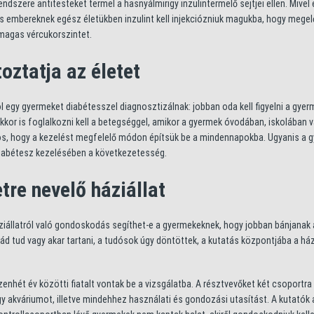
endszere antitesteket termel a hasnyálmirigy inzulintermelő sejtjei ellen. Mivel 
 embereknek egész életükben inzulint kell injekciózniuk magukba, hogy mege
 magas vércukorszintet.
oztatja az életet
 egy gyermeket diabétesszel diagnosztizálnak: jobban oda kell figyelni a gyer
. Akkor is foglalkozni kell a betegséggel, amikor a gyermek óvodában, iskolában 
ntos, hogy a kezelést megfelelő módon építsük be a mindennapokba. Ugyanis a 
diabétesz kezelésében a következetesség.
tre nevelő háziállat
áziállatról való gondoskodás segíthet-e a gyermekeknek, hogy jobban bánjanak 
d tud vagy akar tartani, a tudósok úgy döntöttek, a kutatás központjába a ház
enhét év közötti fiatalt vontak be a vizsgálatba. A résztvevőket két csoportra
y akváriumot, illetve mindehhez használati és gondozási utasítást. A kutatók 