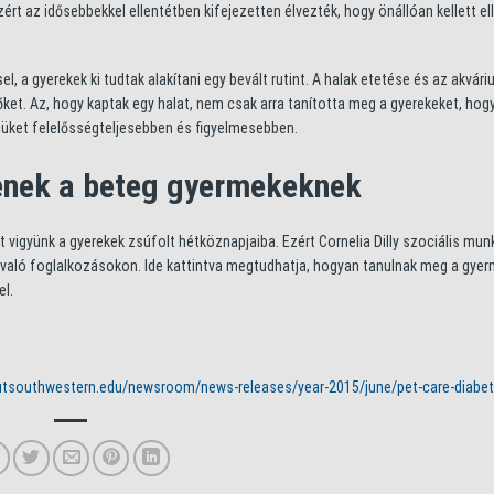
rt az idősebbekkel ellentétben kifejezetten élvezték, hogy önállóan kellett ell
, a gyerekek ki tudtak alakítani egy bevált rutint. A halak etetése és az akvár
et. Az, hogy kaptak egy halat, nem csak arra tanította meg a gyerekeket, hogy
égüket felelősségteljesebben és figyelmesebben.
tenek a beteg gyermekeknek
 vigyünk a gyerekek zsúfolt hétköznapjaiba. Ezért Cornelia Dilly szociális mun
el való foglalkozásokon. Ide kattintva megtudhatja, hogyan tanulnak meg a gye
el.
utsouthwestern.edu/newsroom/news-releases/year-2015/june/pet-care-diabet