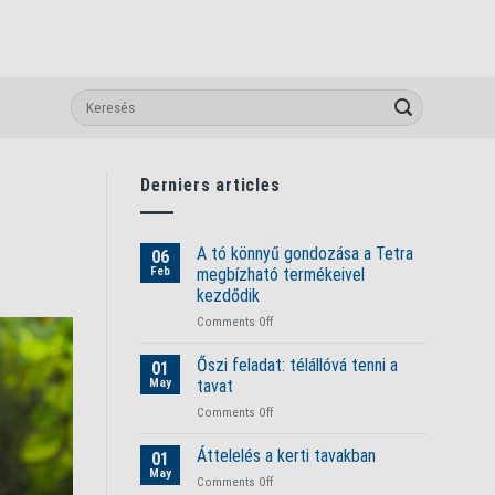
Derniers articles
A tó könnyű gondozása a Tetra
06
Feb
megbízható termékeivel
kezdődik
on
Comments Off
A
tó
Őszi feladat: télállóvá tenni a
01
könnyű
May
tavat
gondozása
on
Comments Off
a
Őszi
Tetra
feladat:
Áttelelés a kerti tavakban
megbízható
01
télállóvá
termékeivel
May
on
Comments Off
tenni
kezdődik