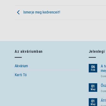
Ismerje meg kedvenceit!
Az akváriumban
Jelenlegi
Akvárium
A t
06
Feb
meg
Kerti Tó
Com
Ősz
01
May
Com
Átt
01
May