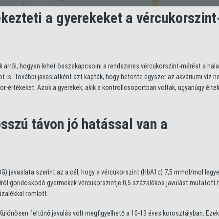
kezteti a gyerekeket a vércukorszint
tték arról, hogyan lehet összekapcsolni a rendszeres vércukorszint-mérést a hal
rot is. További javaslatként azt kapták, hogy hetente egyszer az akváriumi víz n
kor-értékeket. Azok a gyerekek, akik a kontrollcsoportban voltak, ugyanúgy élte
sszú távon jó hatással van a
 javaslata szerint az a cél, hogy a vércukorszint (HbA1c) 7,5 mmol/mol legy
lról gondoskodó gyermekek vércukorszintje 0,5 százalékos javulást mutatott
ázalékkal romlott.
ülönösen feltűnő javulás volt megfigyelhető a 10-13 éves korosztályban. Ezek