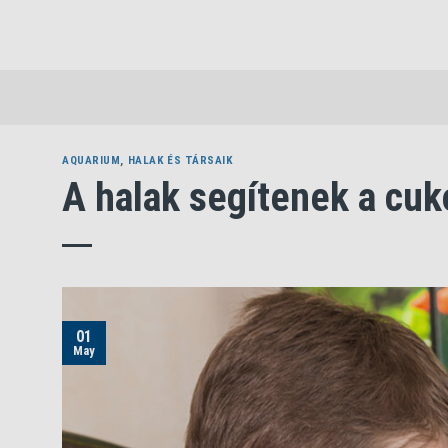
Skip
to
content
AQUARIUM
,
HALAK ÉS TÁRSAIK
A halak segítenek a cu
01
May