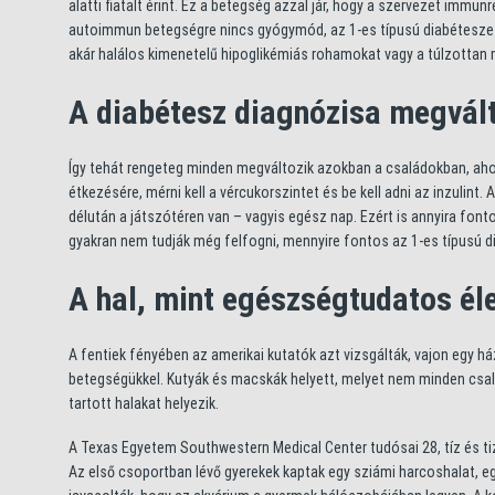
alatti fiatalt érint. Ez a betegség azzal jár, hogy a szervezet immunr
autoimmun betegségre nincs gyógymód, az 1-es típusú diabéteszes
akár halálos kimenetelű hipoglikémiás rohamokat vagy a túlzottan
A diabétesz diagnózisa megvált
Így tehát rengeteg minden megváltozik azokban a családokban, ahol
étkezésére, mérni kell a vércukorszintet és be kell adni az inzulint
délután a játszótéren van – vagyis egész nap. Ezért is annyira fo
gyakran nem tudják még felfogni, mennyire fontos az 1-es típusú 
A hal, mint egészségtudatos éle
A fentiek fényében az amerikai kutatók azt vizsgálták, vajon egy h
betegségükkel. Kutyák és macskák helyett, melyet nem minden csalá
tartott halakat helyezik.
A Texas Egyetem Southwestern Medical Center tudósai 28, tíz és tiz
Az első csoportban lévő gyerekek kaptak egy sziámi harcoshalat, eg