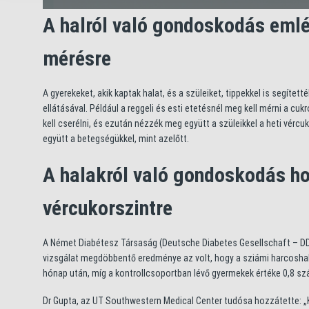
A halról való gondoskodás emlé
mérésre
A gyerekeket, akik kaptak halat, és a szüleiket, tippekkel is segíte
ellátásával. Például a reggeli és esti etetésnél meg kell mérni a cuk
kell cserélni, és ezután nézzék meg együtt a szüleikkel a heti vércu
együtt a betegségükkel, mint azelőtt.
A halakról való gondoskodás ho
vércukorszintre
A Német Diabétesz Társaság (Deutsche Diabetes Gesellschaft – DDG)
vizsgálat megdöbbentő eredménye az volt, hogy a sziámi harcosha
hónap után, míg a kontrollcsoportban lévő gyermekek értéke 0,8 sz
Dr Gupta, az UT Southwestern Medical Center tudósa hozzátette: „K