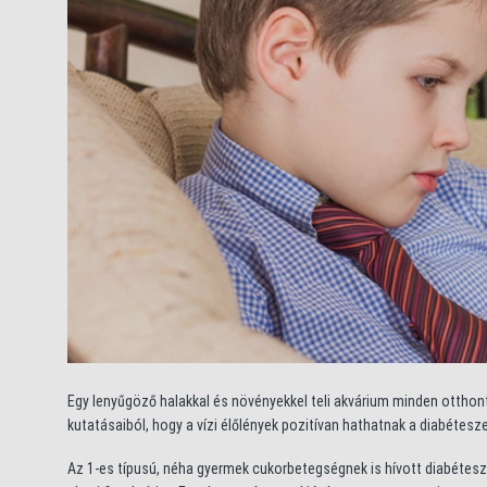
Egy lenyűgöző halakkal és növényekkel teli akvárium minden otthont
kutatásaiból, hogy a vízi élőlények pozitívan hathatnak a diabéte
Az 1-es típusú, néha gyermek cukorbetegségnek is hívott diabétes