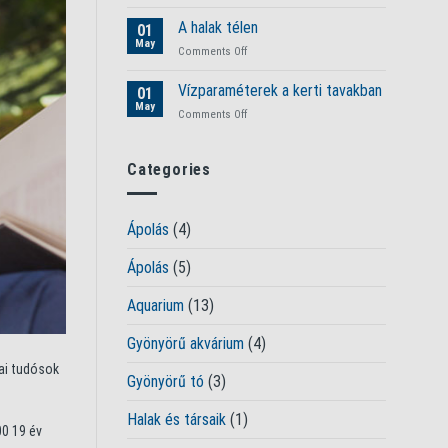
Áttelelés
a
a
A halak télen
tavat
01
kerti
May
on
Comments Off
tavakban
A
halak
Vízparaméterek a kerti tavakban
01
télen
May
on
Comments Off
Vízparaméterek
a
kerti
Categories
tavakban
Ápolás
(4)
Ápolás
(5)
Aquarium
(13)
Gyönyörű akvárium
(4)
kai tudósok
Gyönyörű tó
(3)
Halak és társaik
(1)
0 19 év