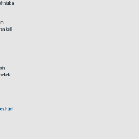
átniuk a
ium
an kell
kás
rmekek
es.html