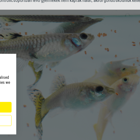
ntrollcsoportban lévő gyermekek nem kaptak halat, akiről gondoskodniuk kelle
alised
kies we