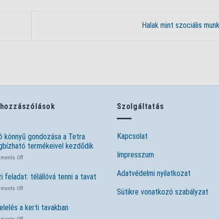
Halak mint szociális mu
 hozzászólások
Szolgáltatás
Kapcsolat
ó könnyű gondozása a Tetra
bízható termékeivel kezdődik
Impresszum
on
ments Off
A
Adatvédelmi nyilatkozat
tó
i feladat: télállóvá tenni a tavat
könnyű
on
ments Off
gondozása
Sütikre vonatkozó szabályzat
Őszi
a
feladat:
elelés a kerti tavakban
Tetra
télállóvá
megbízható
on