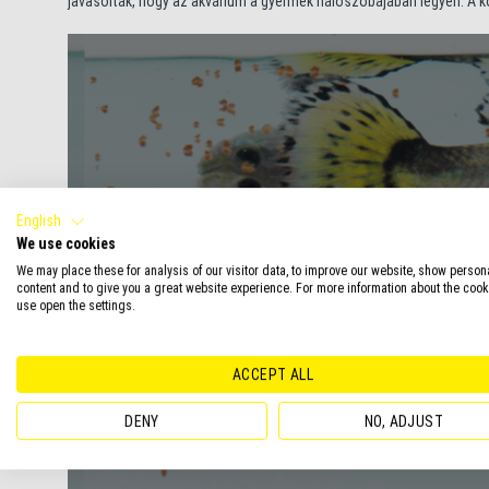
javasolták, hogy az akvárium a gyermek hálószobájában legyen. A ko
English
We use cookies
We may place these for analysis of our visitor data, to improve our website, show person
content and to give you a great website experience. For more information about the coo
use open the settings.
ACCEPT ALL
DENY
NO, ADJUST