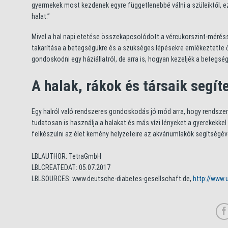
gyermekek most kezdenek egyre függetlenebbé válni a szüleiktől, ezé
halat.”
Mivel a hal napi etetése összekapcsolódott a vércukorszint-méréssel
takarítása a betegségükre és a szükséges lépésekre emlékeztette ők
gondoskodni egy háziállatról, de arra is, hogyan kezeljék a betegs
A halak, rákok és társaik segí
Egy halról való rendszeres gondoskodás jó mód arra, hogy rendszert
tudatosan is használja a halakat és más vízi lényeket a gyerekekk
felkészülni az élet kemény helyzeteire az akváriumlakók segítségév
LBLAUTHOR: TetraGmbH
LBLCREATEDAT: 05.07.2017
LBLSOURCES: www.deutsche-diabetes-gesellschaft.de,
http://www.