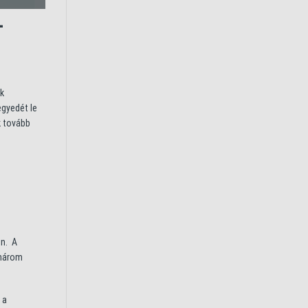
-
ak
egyedét le
k tovább
en. A
 három
 a