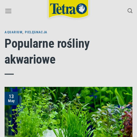
Skip
to
content
AQUARIUM
,
PIELĘGNACJA
Popularne rośliny
akwariowe
13
May