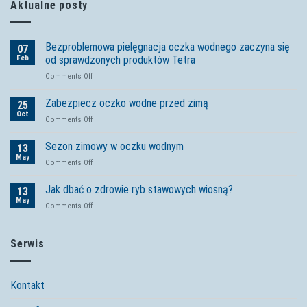
Aktualne posty
Bezproblemowa pielęgnacja oczka wodnego zaczyna się
07
Feb
od sprawdzonych produktów Tetra
on
Comments Off
Bezproblemowa
pielęgnacja
Zabezpiecz oczko wodne przed zimą
25
oczka
Oct
on
Comments Off
wodnego
Zabezpiecz
zaczyna
oczko
Sezon zimowy w oczku wodnym
się
13
wodne
May
od
on
Comments Off
przed
sprawdzonych
Sezon
zimą
produktów
zimowy
Jak dbać o zdrowie ryb stawowych wiosną?
13
Tetra
w
May
on
Comments Off
oczku
Jak
wodnym
dbać
o
Serwis
zdrowie
ryb
stawowych
Kontakt
wiosną?