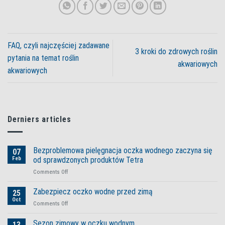
FAQ, czyli najczęściej zadawane
3 kroki do zdrowych roślin
pytania na temat roślin
akwariowych
akwariowych
Derniers articles
Bezproblemowa pielęgnacja oczka wodnego zaczyna się
07
Feb
od sprawdzonych produktów Tetra
on
Comments Off
Bezproblemowa
pielęgnacja
Zabezpiecz oczko wodne przed zimą
25
oczka
Oct
on
Comments Off
wodnego
Zabezpiecz
zaczyna
oczko
Sezon zimowy w oczku wodnym
się
13