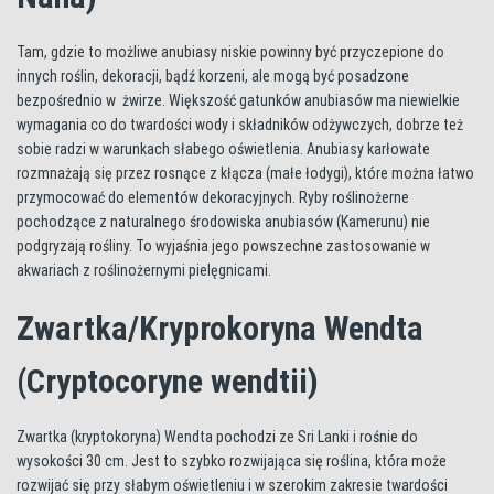
Tam, gdzie to możliwe anubiasy niskie powinny być przyczepione do
innych roślin, dekoracji, bądź korzeni, ale mogą być posadzone
bezpośrednio w żwirze. Większość gatunków anubiasów ma niewielkie
wymagania co do twardości wody i składników odżywczych, dobrze też
sobie radzi w warunkach słabego oświetlenia. Anubiasy karłowate
rozmnażają się przez rosnące z kłącza (małe łodygi), które można łatwo
przymocować do elementów dekoracyjnych. Ryby roślinożerne
pochodzące z naturalnego środowiska anubiasów (Kamerunu) nie
podgryzają rośliny. To wyjaśnia jego powszechne zastosowanie w
akwariach z roślinożernymi pielęgnicami.
Zwartka/Kryprokoryna Wendta
(Cryptocoryne wendtii)
Zwartka (kryptokoryna) Wendta pochodzi ze Sri Lanki i rośnie do
wysokości 30 cm. Jest to szybko rozwijająca się roślina, która może
rozwijać się przy słabym oświetleniu i w szerokim zakresie twardości