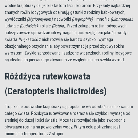
wodne krajobrazy dzięki kształtom liści i kolorom. Przykłady najbardziej
znanych roślin łodygowych obejmują gatunki z rodziny babkowatych,
wywłóczniki
(Myriophyllum)
, nadwódki
(Hygrophila)
, limnofile
(Limnophila)
,
ludwigie
(Ludwigia)
i rotale
(Rotala)
. Przed zakupem roślin łodygowych
należy zawsze sprawdzać ich wymagania pod względem jakości wody i
światła. Większość z nich rozwija się bardzo szybko i wymaga
okazjonalnego przycinania, aby powstrzymać je przed zbyt wysokim
wzrostem. Zwykle sprzedawane i sadzone w pęczkach, rośliny łodygowe
są idealne do pierwszego akwarium ze względu na ich szybki wzrost.
Różdżyca rutewkowata
(Ceratopteris thalictroides)
Tropikalne podwodne krajobrazy są popularne wśród właścicieli akwarium
całego świata. Różdżyca rutewkowata rozrasta się szybko i wymaga od
średniej do dużej ilości światła. Może też rozwijać się jako swobodnie
pływająca roślina na powierzchni wody. W tym celu potrzebna jest
minimalna temperatura 22 stopni.