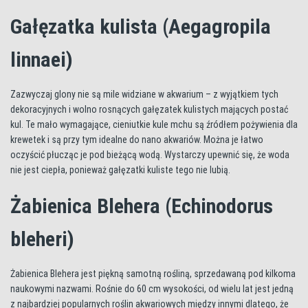
Gałęzatka kulista (Aegagropila
linnaei)
Zazwyczaj glony nie są mile widziane w akwarium – z wyjątkiem tych
dekoracyjnych i wolno rosnących gałęzatek kulistych mających postać
kul. Te mało wymagające, cieniutkie kule mchu są źródłem pożywienia dla
krewetek i są przy tym idealne do nano akwariów. Można je łatwo
oczyścić płucząc je pod bieżącą wodą. Wystarczy upewnić się, że woda
nie jest ciepła, ponieważ gałęzatki kuliste tego nie lubią.
Żabienica Blehera (Echinodorus
bleheri)
Żabienica Blehera jest piękną samotną rośliną, sprzedawaną pod kilkoma
naukowymi nazwami. Rośnie do 60 cm wysokości, od wielu lat jest jedną
z najbardziej popularnych roślin akwariowych między innymi dlatego, że