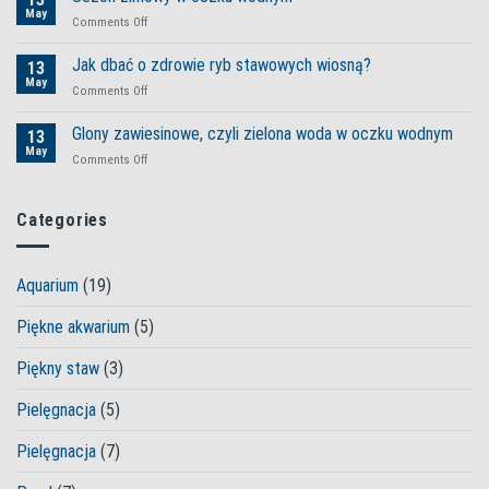
wodne
May
od
on
Comments Off
przed
sprawdzonych
Sezon
zimą
produktów
zimowy
Jak dbać o zdrowie ryb stawowych wiosną?
13
Tetra
w
May
on
Comments Off
oczku
Jak
wodnym
dbać
Glony zawiesinowe, czyli zielona woda w oczku wodnym
13
o
May
on
Comments Off
zdrowie
Glony
ryb
zawiesinowe,
stawowych
czyli
Categories
wiosną?
zielona
woda
w
Aquarium
(19)
oczku
wodnym
Piękne akwarium
(5)
Piękny staw
(3)
Pielęgnacja
(5)
Pielęgnacja
(7)