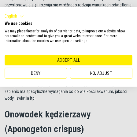
przystosowuje się i rozwija się w różnego rodzaju warunkach oświetlenia
i jakości wody. Aby wzmocnić żabienicę Blehera warto dodać tabletki z
English
nawozem dla korzeni.
We use cookies
We may place these for analysis of our visitor data, to improve our website, show
Inne rośliny żabienicowate
personalised content and to give you a great website experience. For more
information about the cookies we use open the settings.
(rodzina Echinodorus)
ACCEPT ALL
Istnieje kilka naturalnych gatunków roślin żabienicowatych, a także wiele
ich odmian uprawnych, które sprawiają, że akwarium wygląda wspaniale
DENY
NO, ADJUST
nie tylko dzięki kształtowi liści, ale również czerwonawemu kolorowi
rośliny. Poproś swojego sprzedawcy o pomoc, ponieważ kilka gatunków
żabienic ma specyficzne wymagania co do wielkości akwarium, jakości
wody i światła itp.
Onowodek kędzierzawy
(Aponogeton crispus)