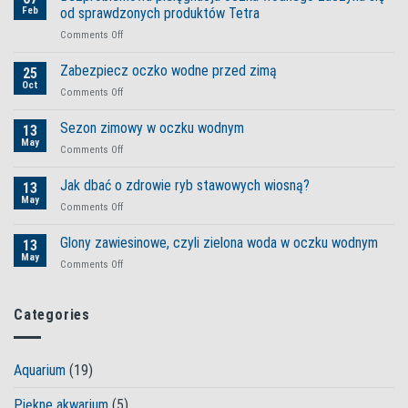
Feb
od sprawdzonych produktów Tetra
on
Comments Off
Bezproblemowa
pielęgnacja
Zabezpiecz oczko wodne przed zimą
25
oczka
Oct
on
Comments Off
wodnego
Zabezpiecz
zaczyna
oczko
Sezon zimowy w oczku wodnym
się
13
wodne
May
od
on
Comments Off
przed
sprawdzonych
Sezon
zimą
produktów
zimowy
Jak dbać o zdrowie ryb stawowych wiosną?
13
Tetra
w
May
on
Comments Off
oczku
Jak
wodnym
dbać
Glony zawiesinowe, czyli zielona woda w oczku wodnym
13
o
May
on
Comments Off
zdrowie
Glony
ryb
zawiesinowe,
stawowych
czyli
Categories
wiosną?
zielona
woda
w
Aquarium
(19)
oczku
wodnym
Piękne akwarium
(5)