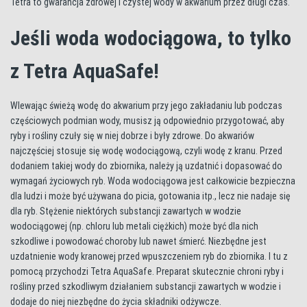
Tetra to gwarancja zdrowej i czystej wody w akwarium przez długi czas.
Jeśli woda wodociągowa, to tylko
z Tetra AquaSafe!
Wlewając świeżą wodę do akwarium przy jego zakładaniu lub podczas
częściowych podmian wody, musisz ją odpowiednio przygotować, aby
ryby i rośliny czuły się w niej dobrze i były zdrowe. Do akwariów
najczęściej stosuje się wodę wodociągową, czyli wodę z kranu. Przed
dodaniem takiej wody do zbiornika, należy ją uzdatnić i dopasować do
wymagań życiowych ryb. Woda wodociągowa jest całkowicie bezpieczna
dla ludzi i może być używana do picia, gotowania itp., lecz nie nadaje się
dla ryb. Stężenie niektórych substancji zawartych w wodzie
wodociągowej (np. chloru lub metali ciężkich) może być dla nich
szkodliwe i powodować choroby lub nawet śmierć. Niezbędne jest
uzdatnienie wody kranowej przed wpuszczeniem ryb do zbiornika. I tu z
pomocą przychodzi Tetra AquaSafe. Preparat skutecznie chroni ryby i
rośliny przed szkodliwym działaniem substancji zawartych w wodzie i
dodaje do niej niezbędne do życia składniki odżywcze.