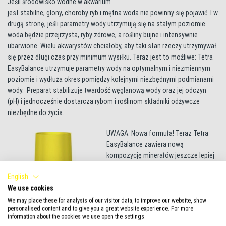
Jeśli środowisko wodne w akwarium
jest stabilne, glony, choroby ryb i mętna woda nie powinny się pojawić. I w
drugą stronę, jeśli parametry wody utrzymują się na stałym poziomie
woda będzie przejrzysta, ryby zdrowe, a rośliny bujne i intensywnie
ubarwione. Wielu akwarystów chciałoby, aby taki stan rzeczy utrzymywał
się przez długi czas przy minimum wysiłku. Teraz jest to możliwe: Tetra
EasyBalance utrzymuje parametry wody na optymalnym i niezmiennym
poziomie i wydłuża okres pomiędzy kolejnymi niezbędnymi podmianami
wody. Preparat stabilizuje twardość węglanową wody oraz jej odczyn
(pH) i jednocześnie dostarcza rybom i roślinom składniki odżywcze
niezbędne do życia.
UWAGA: Nowa formuła! Teraz Tetra
EasyBalance zawiera nową
kompozycję minerałów jeszcze lepiej
dostosowaną do potrzeb ryb i roślin
English
tropikalnych.
We use cookies
AUTOR: Tetra GmbH
We may place these for analysis of our visitor data, to improve our website, show
DATA: 12.09.2016
personalised content and to give you a great website experience. For more
information about the cookies we use open the settings.