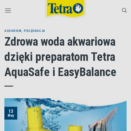
Skip
to
content
AQUARIUM
,
PIELĘGNACJA
Zdrowa woda akwariowa
dzięki preparatom Tetra
AquaSafe i EasyBalance
13
May