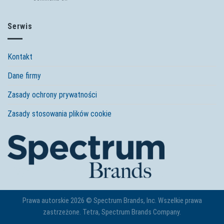
oczku
Jak
wodnym
dbać
o
Serwis
zdrowie
ryb
stawowych
Kontakt
wiosną?
Dane firmy
Zasady ochrony prywatności
Zasady stosowania plików cookie
Prawa autorskie 2026 © Spectrum Brands, Inc. Wszelkie prawa
zastrzeżone. Tetra, Spectrum Brands Company.