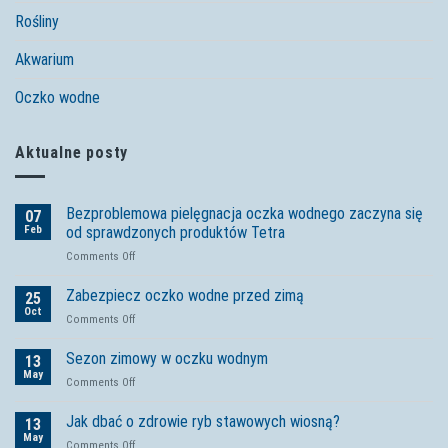
Rośliny
Akwarium
Oczko wodne
Aktualne posty
Bezproblemowa pielęgnacja oczka wodnego zaczyna się
07
Feb
od sprawdzonych produktów Tetra
on
Comments Off
Bezproblemowa
pielęgnacja
Zabezpiecz oczko wodne przed zimą
25
oczka
Oct
on
Comments Off
wodnego
Zabezpiecz
zaczyna
oczko
Sezon zimowy w oczku wodnym
się
13
wodne
May
od
on
Comments Off
przed
sprawdzonych
Sezon
zimą
produktów
zimowy
Jak dbać o zdrowie ryb stawowych wiosną?
13
Tetra
w
May
on
Comments Off