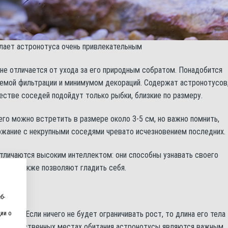
елает астронотуса очень привлекательным
 не отличается от ухода за его природным собратом. Понадобится
емой фильтрации и минимумом декораций. Содержат астронотусов
ачестве соседей подойдут только рыбки, близкие по размеру.
го можно встретить в размере около 3-5 см, но важно помнить,
ержание с некрупными соседями чревато исчезновением последних.
отличаются высоким интеллектом: они способны узнавать своего
рук, а также позволяют гладить себя.
б-
хлида. Если ничего не будет ограничивать рост, то длина его тела
ии о
я в естественных местах обитания астронотусы являются важным