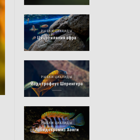
РЫБКИ ЦИХЛИДЫ
Цинотиляпия афра
РЫБКИ ЦИХЛИДЫ
Йодотрофеус Шпренгера
РЫБКИ ЦИХЛИДЫ
Лабидохромис Хонги