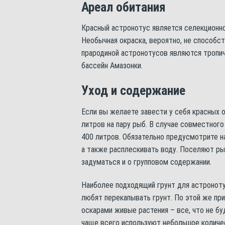
Ареал обитания
Красный астронотус является селекционно
Необычная окраска, вероятно, не способс
прародиной астронотусов являются тропич
бассейн Амазонки.
Уход и содержание
Если вы желаете завести у себя красных о
литров на пару рыб. В случае совместног
400 литров. Обязательно предусмотрите н
а также расплескивать воду. Поселяют р
задуматься и о групповом содержании.
Наиболее подходящий грунт для астронотус
любят перекапывать грунт. По этой же пр
оскарами живые растения – все, что не бу
чаще всего используют небольшое количес