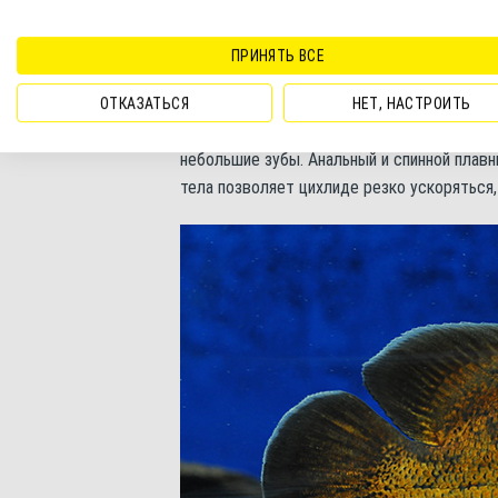
объектом спортивного рыболовства. Но п
случаев более скромные – 25-30 см.
ПРИНЯТЬ ВСЕ
Все внешние признаки красного оскара ср
ОТКАЗАТЬСЯ
НЕТ, НАСТРОИТЬ
головой и крупным глазами. Рот конечный
небольшие зубы. Анальный и спинной плав
тела позволяет цихлиде резко ускоряться