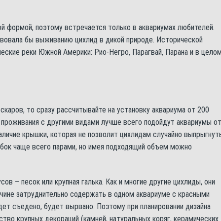
й формой, поэтому встречается только в аквариумах любителей.
твовала бы выживанию цихлид в дикой природе. Исторической
еские реки Южной Америки: Рио-Негро, Парагвай, Парана и в цело
скаров, то сразу рассчитывайте на установку аквариума от 200
о проживания с другими видами лучше всего подойдут аквариумы о
аличие крышки, которая не позволит цихлидам случайно выпрыгнуть
ыбок чаще всего парами, но имея подходящий объем можно
ов – песок или крупная галька. Как и многие другие цихлиды, они
ичине затруднительно содержать в одном аквариуме с красными
дет съедено, будет вырвано. Поэтому при планировании дизайна
тво крупных декораций (камней, натуральных коряг, керамических