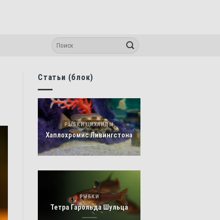
Статьи (блок)
РЫБКИ ЦИХЛИДЫ
Хаплохромис Ливингстона
РЫБКИ
Тетра Гарольда Шульца