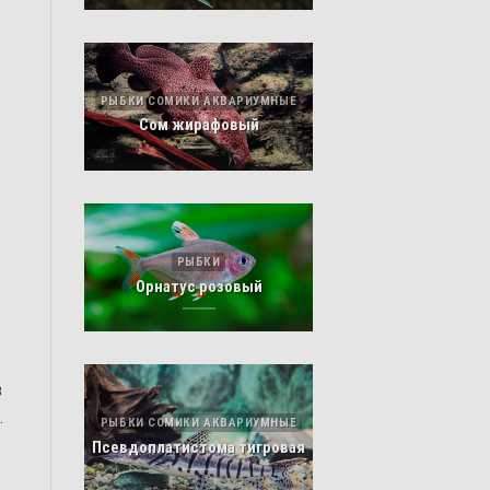
РЫБКИ СОМИКИ АКВАРИУМНЫЕ
Сом жирафовый
РЫБКИ
Орнатус розовый
в
.
РЫБКИ СОМИКИ АКВАРИУМНЫЕ
Псевдоплатистома тигровая