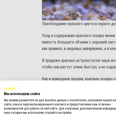
Преобладание красного цвета в окрасе д
Уход и содержание красного оскара ничем
емкость большого объема с хорошей сист
как правило, в видовых аквариумах, а в к
В продаже красных астронотусов чаще все
чтобы они растут очень быстро, а их сод
Как и природные предки, красные оскары 
хозяина и легко приучаются брать корм из 
русский
Мы используем cookie
Внешний вид
Мы можем разместить их для анализа данных о посетителях, улучшения нашего ве
сайта, показа персонализированного контента и предоставления вам отличных
Астронотус красный – это очень крупная ци
возможностей для работы на веб-сайте. Для получения дополнительной информац
куки, которые мы используем, откройте настройки.
легко преодолеет отметку в 40 см. Не зр