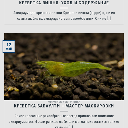
КРЕВЕТКА ВИШНЯ: УХОД И СОДЕРЖАНИЕ
Аквариум для креветки вишни Креветки вишни (черри) одни из
самых любимых аквариумистами ракообразных. Они не [...]
12
Май
АКВАРИУМНЫЕ КРЕВЕТКИ РЫБКИ
КРЕВЕТКА БАБАУЛТИ – МАСТЕР МАСКИРОВКИ
Яркие красочные ракообразные всегда привлекали внимание
аквариумистов. И если раньше любители могли похвастаться только
самыми [...]