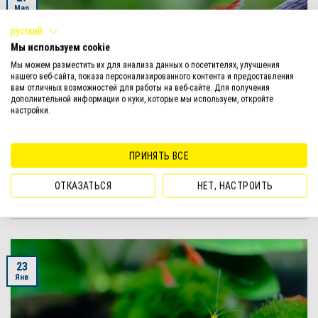
Мар
русский
Мы используем cookie
Мы можем разместить их для анализа данных о посетителях, улучшения
нашего веб-сайта, показа персонализированного контента и предоставления
вам отличных возможностей для работы на веб-сайте. Для получения
дополнительной информации о куки, которые мы используем, откройте
настройки.
АКВАРИУМНЫЕ КРЕВЕТКИ РЫБКИ
ТОП 10 АКВАРИУМНЫХ КРЕВЕТОК С НАЗВАНИЯМИ
ПРИНЯТЬ ВСЕ
И ФОТО
ОТКАЗАТЬСЯ
НЕТ, НАСТРОИТЬ
Введение Пресноводные креветки приобрели статус аквариумных
жителей совсем недавно, но даже за столь короткое время [...]
23
Янв