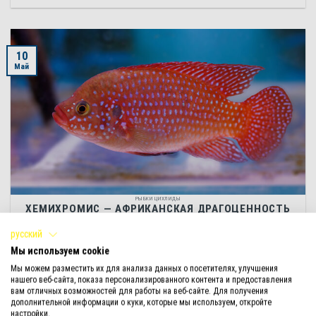
10
Май
РЫБКИ ЦИХЛИДЫ
ХЕМИХРОМИС — АФРИКАНСКАЯ ДРАГОЦЕННОСТЬ
Некоторые аквариумные рыбки настолько яркие, что их окрестили
русский
драгоценными. И прежде всего это относится к [...]
Мы используем cookie
Мы можем разместить их для анализа данных о посетителях, улучшения
нашего веб-сайта, показа персонализированного контента и предоставления
вам отличных возможностей для работы на веб-сайте. Для получения
дополнительной информации о куки, которые мы используем, откройте
09
настройки.