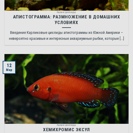
РЫБКИ ЦИХЛИДЫ
АПИСТОГРАММА: РАЗМНОЖЕНИЕ В ДОМАШНИХ
УСЛОВИЯХ
Введение Карликовые цихлиды апистограммы из Южной Америки –
невероятно красивые и интересные аквариумные рыбки, которые [...]
12
Мар
РЫБКИ ЦИХЛИДЫ
ХЕМИХРОМИС ЭКСУЛ