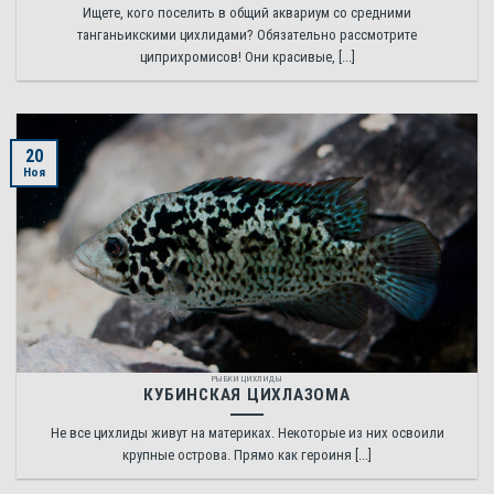
Ищете, кого поселить в общий аквариум со средними
танганьикскими цихлидами? Обязательно рассмотрите
циприхромисов! Они красивые, [...]
20
Ноя
РЫБКИ ЦИХЛИДЫ
КУБИНСКАЯ ЦИХЛАЗОМА
Не все цихлиды живут на материках. Некоторые из них освоили
крупные острова. Прямо как героиня [...]