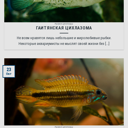
РЫБКИ ЦИХЛИДЫ
ГАИТЯНСКАЯ ЦИХЛАЗОМА
Не всем нравятся лишь небольшие и миролюбивые рыбки.
Некоторые аквариумисты не мыслят своей жизни без [...]
23
Окт
РЫБКИ ЦИХЛИДЫ