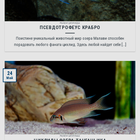
РЫБКИ ЦИХЛИДЫ
ПСЕВДОТРОФЕУС КРАБРО
Поистине уникальный животный мир озера Малави способен
порадовать любого фаната цихлид. Здесь любой найдет себе [...]
24
Май
РЫБКИ ЦИХЛИДЫ