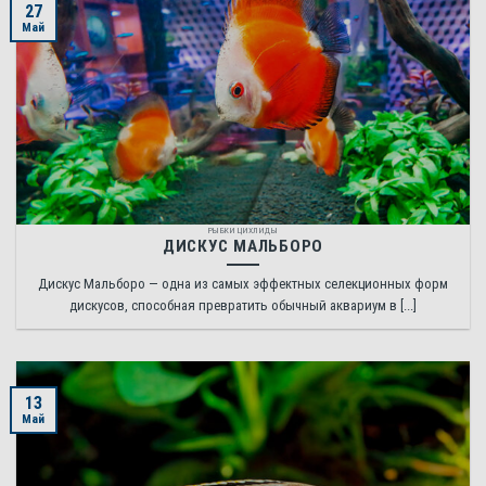
27
Май
РЫБКИ ЦИХЛИДЫ
ДИСКУС МАЛЬБОРО
Дискус Мальборо — одна из самых эффектных селекционных форм
дискусов, способная превратить обычный аквариум в [...]
13
Май