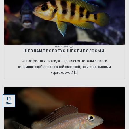
РЫБКИ ЦИХЛИДЫ
НЕОЛАМПРОЛОГУС ШЕСТИПОЛОСЫЙ
Эта эффектная цихлида выделяется не только своей
запоминающейся полосатой окраской, но и агрессивным
характером. И [...]
11
Янв