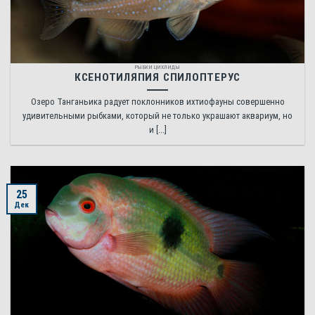
РЫБКИ ЦИХЛИДЫ
КСЕНОТИЛЯПИЯ СПИЛОПТЕРУС
Озеро Танганьика радует поклонников ихтиофауны совершенно
удивительными рыбками, который не только украшают аквариум, но
и [...]
25
Дек