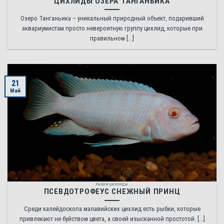
ЦИХЛИДЫ ОЗЕРА ТАНГАНЬИКА
Озеро Танганьика – уникальный природный объект, подаривший
аквариумистам просто невероятную группу цихлид, которые при
правильном [...]
21
Май
РЫБКИ ЦИХЛИДЫ
ПСЕВДОТРОФЕУС СНЕЖНЫЙ ПРИНЦ
Среди калейдоскопа малавийских цихлид есть рыбки, которые
привлекают не буйством цвета, а своей изысканной простотой. [...]