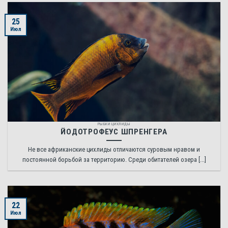
25
Июл
РЫБКИ ЦИХЛИДЫ
ЙОДОТРОФЕУС ШПРЕНГЕРА
Не все африканские цихлиды отличаются суровым нравом и
постоянной борьбой за территорию. Среди обитателей озера [...]
22
Июл