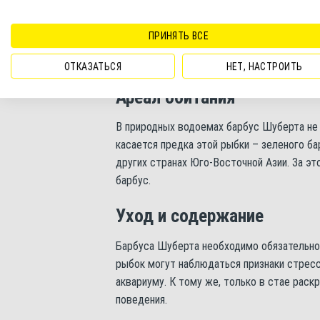
теле у самки зачастую не бывает. Во врем
округляется брюшко.
ПРИНЯТЬ ВСЕ
В подходящих условиях рыбка 
ОТКАЗАТЬСЯ
НЕТ, НАСТРОИТЬ
Ареал обитания
В природных водоемах барбус Шуберта не 
касается предка этой рыбки – зеленого ба
других странах Юго-Восточной Азии. За эт
барбус.
Уход и содержание
Барбуса Шуберта необходимо обязательно 
рыбок могут наблюдаться признаки стресса
аквариуму. К тому же, только в стае рас
поведения.