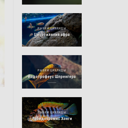
РЫБКИ ЦИХЛИДЫ
Цинотиляпия афра
РЫБКИ ЦИХЛИДЫ
Йодотрофеус Шпренгера
РЫБКИ ЦИХЛИДЫ
Лабидохромис Хонги