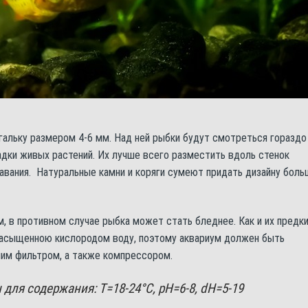
гальку размером 4-6 мм. Над ней рыбки будут смотреться гораздо
адки живых растений. Их лучше всего разместить вдоль стенок
лавания. Натуральные камни и коряги сумеют придать дизайну боль
 в противном случае рыбка может стать бледнее. Как и их предки
насыщенною кислородом воду, поэтому аквариум должен быть
им фильтром, а также компрессором.
ля содержания: Т=18-24°С, pH=6-8, dH=5-19