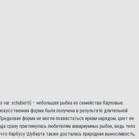
us var. schuberti) – небольшая рыбка из семейства Карповые.
 искусственная форма была получена в результате длительной
редковая форма не могла похвастаться ярким нарядом, цвет ее
ода сразу приглянулась любителям аквариумных рыбок, ведь тело
 что барбусу Шуберта также досталась природная выносливость,