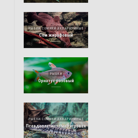
РЫБКИ СОМИКИ АКВАРИУМНЫЕ
Сом жирафовый
РЫБКИ
Орнатус розовый
РЫБКИ СОМИКИ АКВАРИУМНЫЕ
Псевдоплатистома тигровая