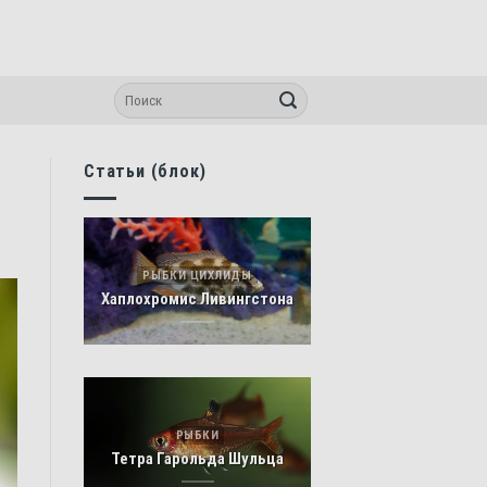
Статьи (блок)
РЫБКИ ЦИХЛИДЫ
Хаплохромис Ливингстона
РЫБКИ
Тетра Гарольда Шульца