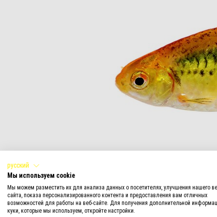
русский
Мы используем cookie
Барбус Шуберта. Внешний вид
Мы можем разместить их для анализа данных о посетителях, улучшения нашего ве
сайта, показа персонализированного контента и предоставления вам отличных
возможностей для работы на веб-сайте. Для получения дополнительной информац
Половой диморфизм не выражен. Самцы обл
куки, которые мы используем, откройте настройки.