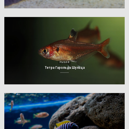
РЫБКИ
Тетра Гарольда Шульца