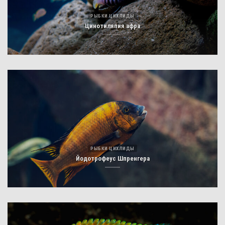
РЫБКИ ЦИХЛИДЫ
Цинотиляпия афра
РЫБКИ ЦИХЛИДЫ
Йодотрофеус Шпренгера