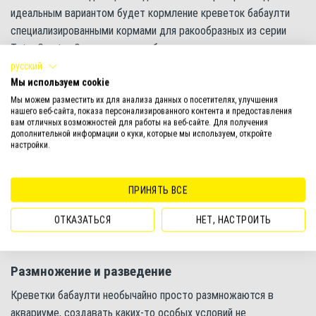
идеальным вариантом будет кормление креветок бабаулти
специализированными кормами для ракообразных из серии
Tetra Crusta. Они полностью сбалансированы, содержат много
питательных элементов и витаминов, а также натуральных
русский
Мы используем cookie
усилителей цвета. Особая структура позволяет сохранять
гранулам корма форму, благодаря чему они не загрязняют
Мы можем разместить их для анализа данных о посетителях, улучшения
нашего веб-сайта, показа персонализированного контента и предоставления
воду.
вам отличных возможностей для работы на веб-сайте. Для получения
дополнительной информации о куки, которые мы используем, откройте
настройки.
Хорошо подойдут и пластинки Tetra Wafer Mini Mix –
универсальный корм для всех придонных обитателей. Он
быстро опускается на дно, где становится доступным
ПРИНЯТЬ ВСЕ
креветкам. Также он дополнительно обогащён водорослью
ОТКАЗАТЬСЯ
НЕТ, НАСТРОИТЬ
спирулиной для повышения сопротивляемости организма
болезням.
Размножение и разведение
Креветки бабаулти необычайно просто размножаются в
аквариуме, создавать каких-то особых условий не