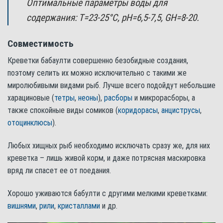
Оптимальные параметры воды для
содержания: Т=23-25°С, pH=6,5-7,5, GH=8-20.
Совместимость
Креветки бабаулти совершенно безобидные создания,
поэтому селить их можно исключительно с такими же
миролюбивыми видами рыб. Лучше всего подойдут небольшие
харациновые (
тетры
,
неоны
),
расборы
и микрорасборы, а
также спокойные виды сомиков (
коридорасы
,
анциструсы
,
отоцинклюсы
).
Любых хищных рыб необходимо исключать сразу же, для них
креветка – лишь живой корм, и даже потрясная маскировка
вряд ли спасет ее от поедания.
Хорошо уживаются бабулти с другими мелкими креветками:
вишнями
,
рили
,
кристаллами
и др.