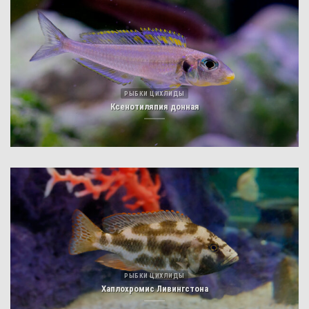
РЫБКИ ЦИХЛИДЫ
Ксенотиляпия донная
РЫБКИ ЦИХЛИДЫ
Хаплохромис Ливингстона