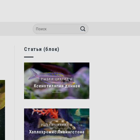
Статьи (блок)
РЫБКИ ЦИХЛИДЫ
Ксенотиляпия донная
РЫБКИ ЦИХЛИДЫ
Хаплохромис Ливингстона