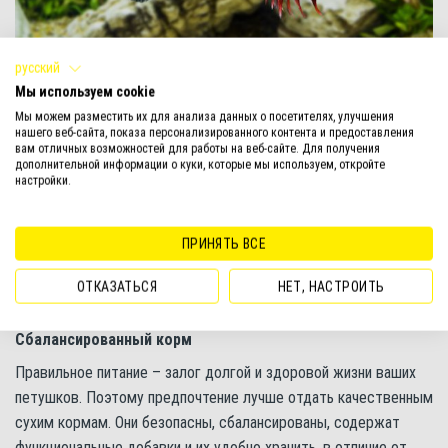
русский
Самцы петушков не уживаются друг с другом
Мы используем cookie
Мы можем разместить их для анализа данных о посетителях, улучшения
Бойцовских рыбок желательно содержать небольшими
нашего веб-сайта, показа персонализированного контента и предоставления
«гаремами» — на одного самца должно приходиться не менее
вам отличных возможностей для работы на веб-сайте. Для получения
дополнительной информации о куки, которые мы используем, откройте
2-3 самок. В таком случае снижается риск того, что активные
настройки.
самцы обидят самок, не готовых к нересту.
Не рекомендуется содержать петушков со многими
ПРИНЯТЬ ВСЕ
цихлидами, тетраодонами, золотыми рыбками. Часто посягают
ОТКАЗАТЬСЯ
НЕТ, НАСТРОИТЬ
ни их плавники такие виды, как барбусы, скалярии, миноры.
Сбалансированный корм
Правильное питание – залог долгой и здоровой жизни ваших
петушков. Поэтому предпочтение лучше отдать качественным
сухим кормам. Они безопасны, сбалансированы, содержат
функциональные добавки и их удобно хранить, в отличие от