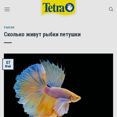
Skip
to
content
РЫБКИ
Сколько живут рыбки петушки
07
Май