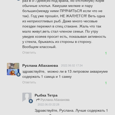
раз в 5-7дней(из под крана, но отстояную) Корм 
обычные хлопья. Камушки мелкие и пару 
больших(между ними ПРЯЧИТЬСЯ если что не 
так). Год уже прошёл, НЕ ЖАЛУЕТСЯ! Веть одна 
из неприхотливых рыб. Даже много чесовые 
поездки пережил в спец стакане. Жаль что так 
мало живут,веть стал членом семьи. По утру 
увидев хозяев просит есть, показывая активность 
у стекла, брыкаясь из стороны в сторону. 
Вообщем классный.
Ответить
1
Руслана Абаханова
2022.06.02 17:34
здравствуйте,  можно ли в 13 литровом аквариуме 
содержать 1 самца и 1 самку
Ответить
1
Рыбка Тетра
Руслана Абаханова
2022.06.03 22:28
Здравствуйте, Руслана. Лучше содержать 1 