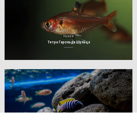
РЫБКИ
Тетра Гарольда Шульца
РЫБКИ ЦИХЛИДЫ
Цинотиляпия афра