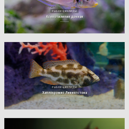
РЫБКИ ЦИХЛИДЫ
Ксенотиляпия донная
РЫБКИ ЦИХЛИДЫ
Хаплохромис Ливингстона