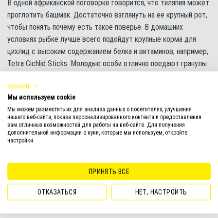
В одной африканской поговорке говорится, что тиляпия может
проглотить башмак. Достаточно взглянуть на ее крупный рот,
чтобы понять почему есть такое поверье. В домашних
условиях рыбке лучше всего подойдут крупные корма для
цихлид с высоким содержанием белка и витаминов, например,
Tetra Cichlid Sticks. Молодые особи отлично поедают гранулы
Tetra Cichlid Granules и чипсы Tetra Cichlid Crisps.
русский
Кормить рыбок следует несколько раз в день такой порцией
Мы используем cookie
корма, которая может быть полностью съедена за несколько
Мы можем разместить их для анализа данных о посетителях, улучшения
нашего веб-сайта, показа персонализированного контента и предоставления
минут.
вам отличных возможностей для работы на веб-сайте. Для получения
дополнительной информации о куки, которые мы используем, откройте
настройки.
Размножение и разведение
Тиляпия зебровая отлично размножается в аквариуме, даже в
ПРИНЯТЬ ВСЕ
общем. А все дело в том, что у рыбок очень сильный
родительский инстинкт. Пару, которая готовится к нересту,
ОТКАЗАТЬСЯ
НЕТ, НАСТРОИТЬ
распознать очень легко: у самки значительно округляется
брюшко, а самец становится еще ярче и начинает привлекать