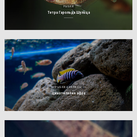
РЫБКИ
Тетра Гарольда Шульца
РЫБКИ ЦИХЛИДЫ
Цинотиляпия афра