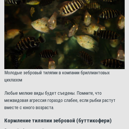
Молодые зебровый тиляпии в компании бриллиантовых
цихлазом
Любые мелкие виды будет съедены. Помните, что
межвидовая агрессия гораздо слабее, если рыбки растут
вместе с юного возраста.
Кормление тиляпии зебровой (буттикофери)