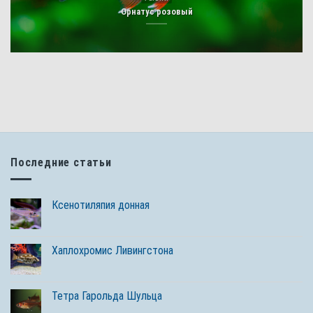
Орнатус розовый
Последние статьи
Ксенотиляпия донная
Хаплохромис Ливингстона
Тетра Гарольда Шульца