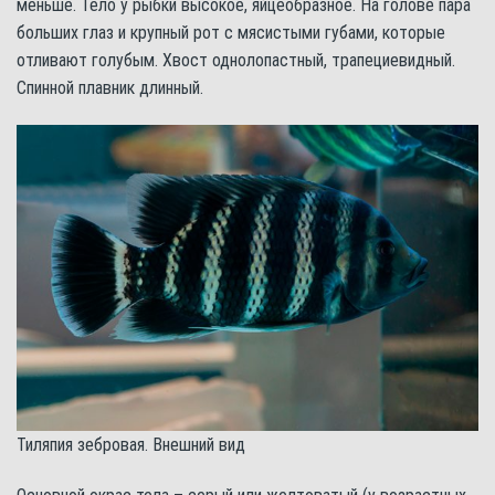
меньше. Тело у рыбки высокое, яйцеобразное. На голове пара
больших глаз и крупный рот с мясистыми губами, которые
отливают голубым. Хвост однолопастный, трапециевидный.
Спинной плавник длинный.
Тиляпия зебровая. Внешний вид