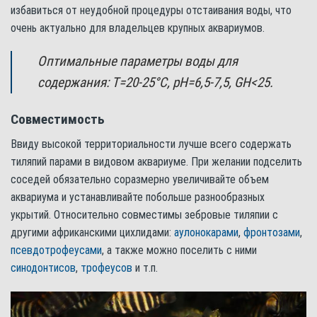
избавиться от неудобной процедуры отстаивания воды, что
очень актуально для владельцев крупных аквариумов.
Оптимальные параметры воды для
содержания: Т=20-25°С, pH=6,5-7,5, GH<25.
Совместимость
Ввиду высокой территориальности лучше всего содержать
тиляпий парами в видовом аквариуме. При желании подселить
соседей обязательно соразмерно увеличивайте объем
аквариума и устанавливайте побольше разнообразных
укрытий. Относительно совместимы зебровые тиляпии с
другими африканскими цихлидами:
аулонокарами
,
фронтозами
,
псевдотрофеусами
, а также можно поселить с ними
синодонтисов
,
трофеусов
и т.п.