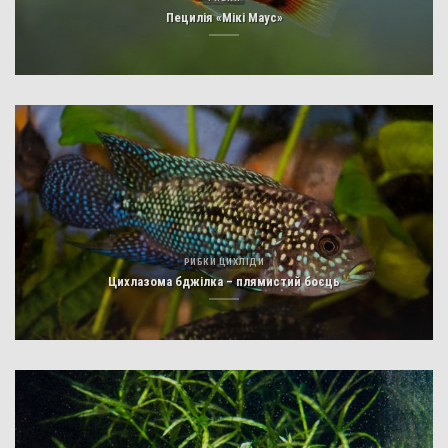
Пецилія «Мікі Маус»
РИБКИ ЦИХЛІДИ
Цихлазома бджілка – плямистий боєць