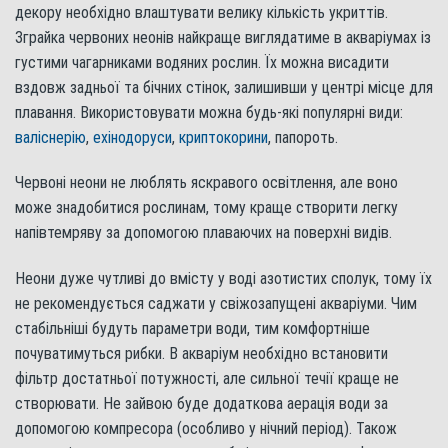
декору необхідно влаштувати велику кількість укриттів.
Зграйка червоних неонів найкраще виглядатиме в акваріумах із
густими чагарниками водяних рослин. Їх можна висадити
вздовж задньої та бічних стінок, залишивши у центрі місце для
плавання. Використовувати можна будь-які популярні види:
валіснерію
,
ехінодоруси
,
криптокорини
, папороть.
Червоні неони не люблять яскравого освітлення, але воно
може знадобитися рослинам, тому краще створити легку
напівтемряву за допомогою плаваючих на поверхні видів.
Неони дуже чутливі до вмісту у воді азотистих сполук, тому їх
не рекомендується саджати у свіжозапущені акваріуми. Чим
стабільніші будуть параметри води, тим комфортніше
почуватимуться рибки. В акваріум необхідно встановити
фільтр достатньої потужності, але сильної течії краще не
створювати. Не зайвою буде додаткова аерація води за
допомогою компресора (особливо у нічний період). Також