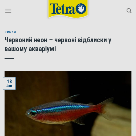
Skip
to
content
РИБКИ
Червоний неон – червоні відблиски у
вашому акваріумі
18
Jan