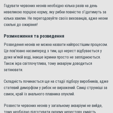
Годувати червоних неонів необхідно кілька разів на день
невеликою порцією корму, яку рибки повністю з’їдатимуть за
кілька хвилин. Не перегодовуйте своїх вихованців, адже неони
схильні до ожиріння!
Розмноження та розведення
Розведення неонів не можна назвати найпростішим процесом.
Це пов’язано насамперед з тим, що нерест відбувається у
дуже м’якій воді, інакше ікринки просто не запліднюються.
Також ікра світлочутлива, тому акваріум доводиться
затінювати.
Складність починається ще на стадії підбору виробників, адже
статевий диморфізм у рибок не виражений. Самці стрункіші за
самок, край їх анального плавника опуклий.
Розвести червоних неонів у загальному акваріумі не вийде,
тому необхідно підготувати окрему нерестову ємність