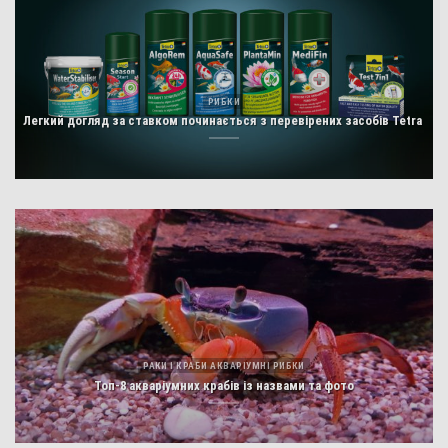
РИБКИ
Легкий догляд за ставком починається з перевірених засобів Tetra
РАКИ І КРАБИ АКВАРІУМНІ РИБКИ
Топ-8 акваріумних крабів із назвами та фото