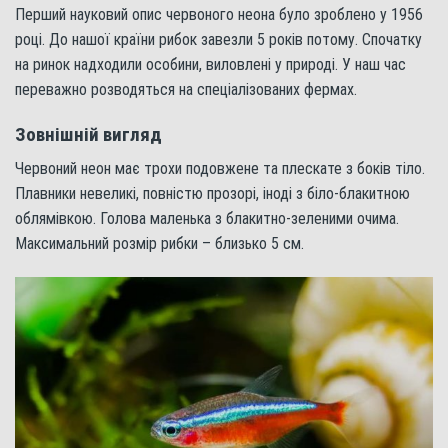
Перший науковий опис червоного неона було зроблено у 1956
році. До нашої країни рибок завезли 5 років потому. Спочатку
на ринок надходили особини, виловлені у природі. У наш час
переважно розводяться на спеціалізованих фермах.
Зовнішній вигляд
Червоний неон має трохи подовжене та плескате з боків тіло.
Плавники невеликі, повністю прозорі, іноді з біло-блакитною
облямівкою. Голова маленька з блакитно-зеленими очима.
Максимальний розмір рибки – близько 5 см.