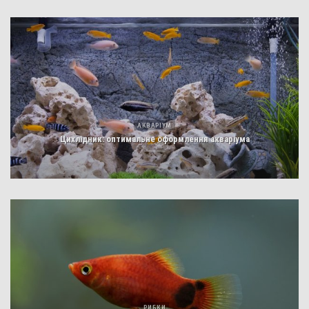
АКВАРІУМ
Цихлідник: оптимальне оформлення акваріума
РИБКИ