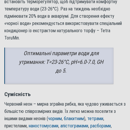
встановіть терморегулятор, щоб підтримувати комфортну
температуру води (23-26°С). Раз на тиждень необхідно
підмінювати 20% води в акваріумі. Для створення ефекту
«чорної води» рекомендується використовувати спеціальний
кондиціонер із екстрактом натурального торфу – Tetra
ToruMin.
Оптимальні параметри води для
утримання: Т=23-26°С, pH=6.0-7.0, GH
до 5.
Сумісність
Червоний неон – мирна зграйна рибка, яка чудово уживається з
більшістю співрозмірних видів. Їх легко можна поселити з
іншими видами неонів (
чорним
,
блакитним
),
тетрами
,
пристелами,
наностомусами
,
апістограмами
,
расборами
,