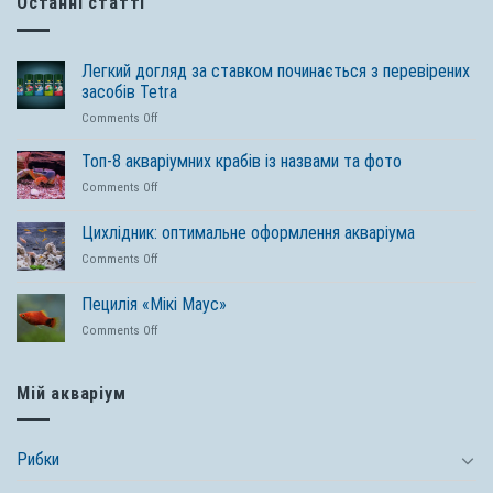
Останні статті
Легкий догляд за ставком починається з перевірених
засобів Tetra
on
Comments Off
Легкий
догляд
Топ-8 акваріумних крабів із назвами та фото
за
on
Comments Off
ставком
Топ-8
починається
акваріумних
Цихлідник: оптимальне оформлення акваріума
з
крабів
перевірених
on
Comments Off
із
засобів
Цихлідник:
назвами
Tetra
оптимальне
та
Пецилія «Мікі Маус»
оформлення
фото
on
Comments Off
акваріума
Пецилія
«Мікі
Маус»
Мій акваріум
Рибки