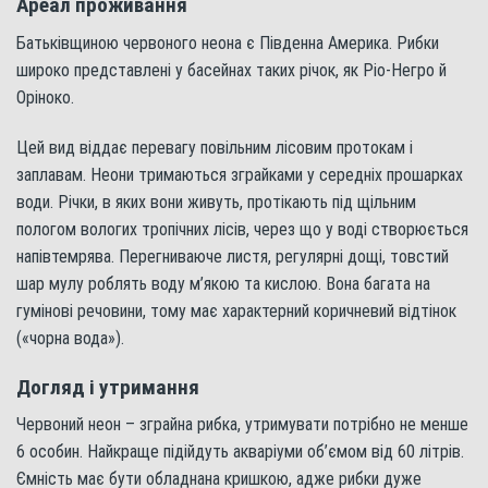
Ареал проживання
Батьківщиною червоного неона є Південна Америка. Рибки
широко представлені у басейнах таких річок, як Ріо-Негро й
Оріноко.
Цей вид віддає перевагу повільним лісовим протокам і
заплавам. Неони тримаються зграйками у середніх прошарках
води. Річки, в яких вони живуть, протікають під щільним
пологом вологих тропічних лісів, через що у воді створюється
напівтемрява. Перегниваюче листя, регулярні дощі, товстий
шар мулу роблять воду м’якою та кислою. Вона багата на
гумінові речовини, тому має характерний коричневий відтінок
(«чорна вода»).
Догляд і утримання
Червоний неон – зграйна рибка, утримувати потрібно не менше
6 особин. Найкраще підійдуть акваріуми об’ємом від 60 літрів.
Ємність має бути обладнана кришкою, адже рибки дуже