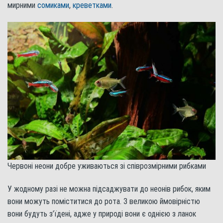
мирними
сомиками
,
креветками
.
Червоні неони добре уживаються зі співрозмірними рибками
У жодному разі не можна підсаджувати до неонів рибок, яким
вони можуть поміститися до рота. З великою ймовірністю
вони будуть з’їдені, адже у природі вони є однією з ланок