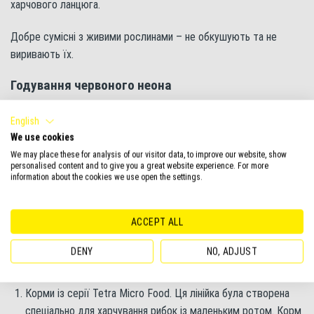
харчового ланцюга.
Добре сумісні з живими рослинами – не обкушують та не
виривають їх.
Годування червоного неона
Природний раціон червоного неона переважно складається з
English
дрібних ракоподібних, хробаків та інших безхребетних.
We use cookies
We may place these for analysis of our visitor data, to improve our website, show
При домашньому утриманні рибки чудово поїдають якісні сухі
personalised content and to give you a great website experience. For more
корми. Від живих і заморожених кормів краще відмовитись,
information about the cookies we use open the settings.
адже вони не збалансовані й можуть нести загрозу зараження
акваріума. При годуванні необхідно враховувати, що рот у
ACCEPT ALL
неонів невеликий, тому корм має бути відповідного розміру.
DENY
NO, ADJUST
Хорошим вибором стануть:
Корми із серії Tetra Micro Food. Ця лінійка була створена
спеціально для харчування рибок із маленьким ротом. Корм