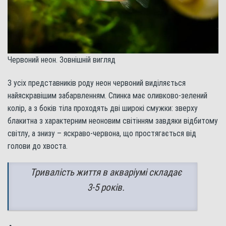
Червоний неон. Зовнішній вигляд
З усіх представників роду неон червоний виділяється
найяскравішим забарвленням. Спинка має оливково-зелений
колір, а з боків тіла проходять дві широкі смужки: зверху
блакитна з характерним неоновим світінням завдяки відбитому
світлу, а знизу – яскраво-червона, що простягається від
голови до хвоста.
Тривалість життя в акваріумі складає
3-5 років.