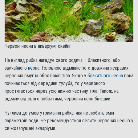
Червоні неони в акваріумі-скейпі
На вигляд рибка нагадує свого родича – блакитного, або
звичайного
неона
. Головною відмінністю є довжина яскравих
червоних смуг із обох боків тіла. Якщо у
блакитного неона
вона
починається від середини тулуба, то у червоного
простягається через усю нижню частину тіла. Також, на
відміну від свого побратима, червоний неон більший.
Чутлива до умов утримання рибка, яка не любить змін
параметрів води. Не рекомендується селити червоних неонів у
свіжозапущені акваріуми.