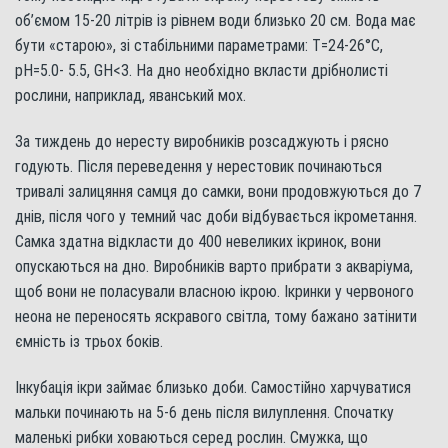
об’ємом 15-20 літрів із рівнем води близько 20 см. Вода має
бути «старою», зі стабільними параметрами: Т=24-26°С,
pH=5.0- 5.5, GH<3. На дно необхідно вкласти дрібнолисті
рослини, наприклад, яванський мох.
За тиждень до нересту виробників розсаджують і рясно
годують. Після переведення у нерестовик починаються
тривалі залицяння самця до самки, вони продовжуються до 7
днів, після чого у темний час доби відбувається ікрометання.
Самка здатна відкласти до 400 невеликих ікринок, вони
опускаються на дно. Виробників варто прибрати з акваріума,
щоб вони не поласували власною ікрою. Ікринки у червоного
неона не переносять яскравого світла, тому бажано затінити
ємність із трьох боків.
Інкубація ікри займає близько доби. Самостійно харчуватися
мальки починають на 5-6 день після вилуплення. Спочатку
маленькі рибки ховаються серед рослин. Смужка, що