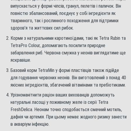
випускається у формі чіпсів, гранул, пелетів і паличок. Він
повністю збалансований, поєднує у собі інгредієнти як
тваринного, так і рослинного походження для підтримки
здоров’я та життєвих сил рибок.
Корми з натуральними каротиноїдами, такі як Tetra Rubin та
TetraPro Colour, допомагають посилити природне
забарвлення риб. Червона смужка у неонів виглядатиме ще
яскравіше.
Базовий корм TetraMin у формі пластівців також підійде
для годування червоних неонів. Він виготовлений з понад 40
якісних інгредієнтів, збагачений вітамінами та пребіотиками.
Урізноманітнити раціон ваших вихованців допоможуть
натуральні ласощі у поживному желе із серії Tetra
FreshDelica. Неонам точно сподобається смачний мотиль,
дафнія чи артемія. При цьому немає жодного ризику занести
в акваріум інфекцію.