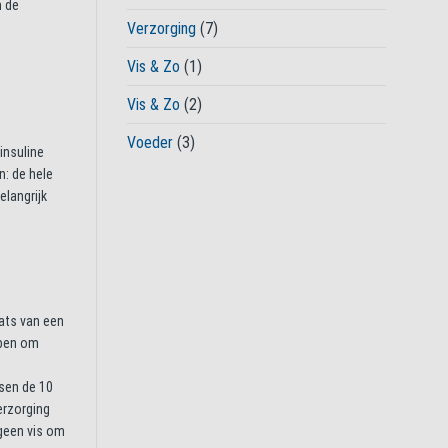
n de
Verzorging
(7)
Vis & Zo
(1)
Vis & Zo
(2)
Voeder
(3)
insuline
n: de hele
elangrijk
ats van een
bben om
sen de 10
erzorging
 geen vis om