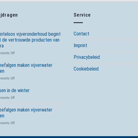
ijdragen
Service
Contact
iteloos vijveronderhoud begint
 de vertrouwde producten van
Imprint
ra
on
ments Off
Privacybeleid
Moeiteloos
vijveronderhoud
efalgen maken vijverwater
Cookiebeleid
begint
en
met
on
ments Off
de
Zweefalgen
vertrouwde
maken
sen in de winter
producten
vijverwater
van
on
ments Off
groen
Tetra
Vissen
in
efalgen maken vijverwater
de
en
winter
on
ments Off
Zweefalgen
maken