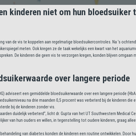
en kinderen niet om hun bloedsuiker 
ing van de vis te koppelen aan regelmatige bloedsuikercontroles. Na ’s ochtend
kerspiegel meten. Ook kregen ze de taak wekelijks een kwart van het aquarium
preken. De kinderen die geen vis te verzorgen kregen, konden blijven omgaan 
edsuikerwaarde over langere periode
G) adviseert een gemiddelde bloedsuikerwaarde over een langere periode (HbA
dsuikerniveau na drie maanden 0,5 procent was verbeterd bij de kinderen die
terde bij de kinderen zonder vis.
 waarden duidelijk verbeterd”, licht dr. Gupta van het UT Southwestern Medical Ce
ijker van hun ouders en willen, in tegenstelling tot oudere kinderen, graag alle
 behandeling van diabetes konden de kinderen een routine ontwikkelen. Door hu