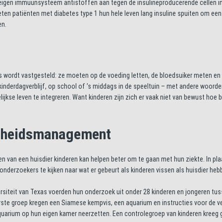
t eigen immuunsysteem antistoffen aan tegen de insulineproducerende cellen i
ten patiënten met diabetes type 1 hun hele leven lang insuline spuiten om een
en.
es wordt vastgesteld: ze moeten op de voeding letten, de bloedsuiker meten en 
nderdagverblijf, op school of ’s middags in de speeltuin – met andere woorde
jkse leven te integreren. Want kinderen zijn zich er vaak niet van bewust hoe b
ondheidsmanagement
van een huisdier kinderen kan helpen beter om te gaan met hun ziekte. In pla
onderzoekers te kijken naar wat er gebeurt als kinderen vissen als huisdier he
siteit van Texas voerden hun onderzoek uit onder 28 kinderen en jongeren tus
eerste groep kregen een Siamese kempvis, een aquarium en instructies voor de v
aquarium op hun eigen kamer neerzetten. Een controlegroep van kinderen kreeg