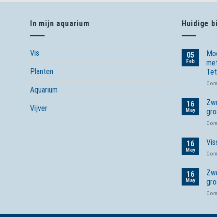
In mijn aquarium
Huidige b
Vis
Moe
05
Feb
met
Planten
Tet
Com
Aquarium
Zwe
16
Vijver
May
gro
Com
Vis
16
May
Com
Zwe
16
May
gro
Com