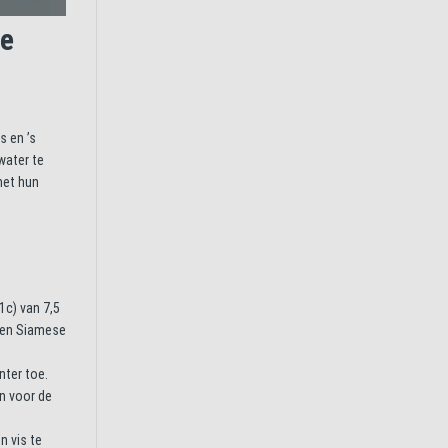
te
s en ’s
water te
met hun
1c) van 7,5
 een Siamese
nter toe.
en voor de
n vis te