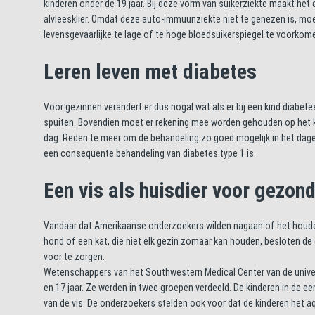
kinderen onder de 19 jaar. Bij deze vorm van suikerziekte maakt he
alvleesklier. Omdat deze auto-immuunziekte niet te genezen is, moe
levensgevaarlijke te lage of te hoge bloedsuikerspiegel te voorkom
Leren leven met diabetes
Voor gezinnen verandert er dus nogal wat als er bij een kind diabet
spuiten. Bovendien moet er rekening mee worden gehouden op het ki
dag. Reden te meer om de behandeling zo goed mogelijk in het dageli
een consequente behandeling van diabetes type 1 is.
Een vis als huisdier voor gez
Vandaar dat Amerikaanse onderzoekers wilden nagaan of het houden 
hond of een kat, die niet elk gezin zomaar kan houden, besloten de 
voor te zorgen.
Wetenschappers van het Southwestern Medical Center van de univer
en 17 jaar. Ze werden in twee groepen verdeeld. De kinderen in de 
van de vis. De onderzoekers stelden ook voor dat de kinderen het 