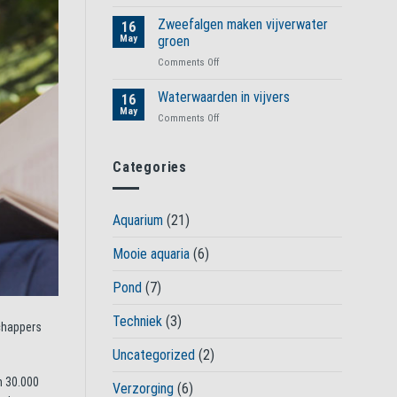
Vissen
in
Zweefalgen maken vijverwater
16
de
May
groen
winter
on
Comments Off
Zweefalgen
maken
Waterwaarden in vijvers
16
vijverwater
May
on
Comments Off
groen
Waterwaarden
in
vijvers
Categories
Aquarium
(21)
Mooie aquaria
(6)
Pond
(7)
Techniek
(3)
schappers
Uncategorized
(2)
n 30.000
Verzorging
(6)