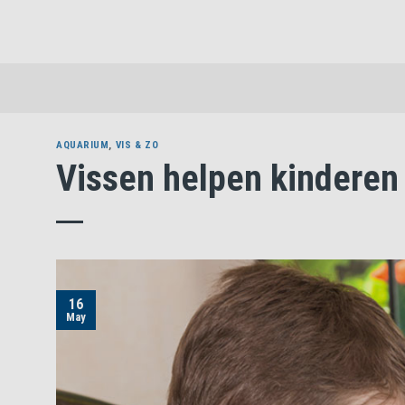
Skip
to
content
AQUARIUM
,
VIS & ZO
Vissen helpen kinderen
16
May