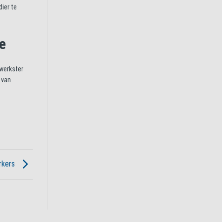
ier te
e
 werkster
 van
erkers