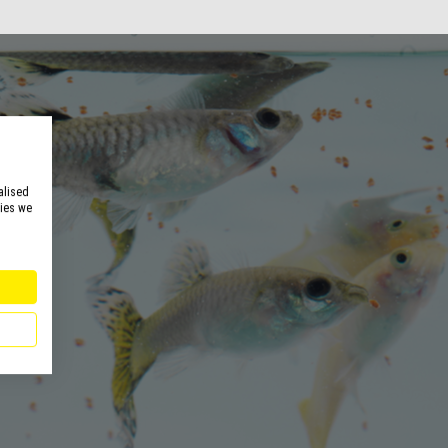
alised
kies we