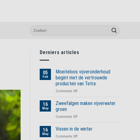
Derniers articles
Moeiteloos vijveronderhoud
05
Feb
begint met de vertrouwde
producten van Tetra
on
Comments Off
Moeiteloos
vijveronderhoud
Zweefalgen maken vijverwater
16
begint
May
groen
met
on
Comments Off
de
Zweefalgen
vertrouwde
maken
Vissen in de winter
producten
16
vijverwater
van
May
on
Comments Off
groen
Tetra