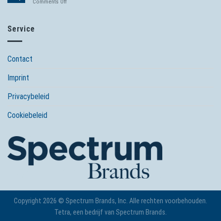
on
Comments Off
winter
Zweefalgen
maken
vijverwater
Service
groen
Contact
Imprint
Privacybeleid
Cookiebeleid
Copyright 2026 © Spectrum Brands, Inc. Alle rechten voorbehouden.
Tetra, een bedrijf van Spectrum Brands.