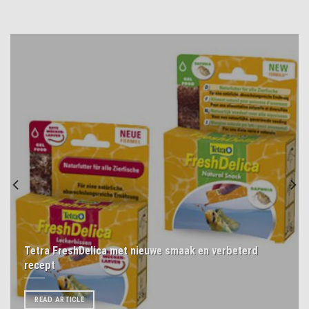
Tetra FreshDelica met nieuwe smaak en verbeterd
recept
READ ARTICLE