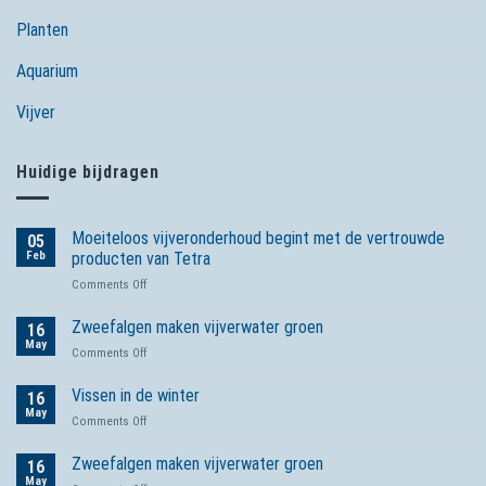
Planten
Aquarium
Vijver
Huidige bijdragen
Moeiteloos vijveronderhoud begint met de vertrouwde
05
Feb
producten van Tetra
on
Comments Off
Moeiteloos
vijveronderhoud
Zweefalgen maken vijverwater groen
16
begint
May
on
Comments Off
met
Zweefalgen
de
maken
Vissen in de winter
vertrouwde
16
vijverwater
May
producten
on
Comments Off
groen
van
Vissen
Tetra
in
Zweefalgen maken vijverwater groen
16
de
May