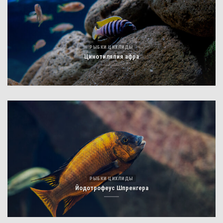
РЫБКИ ЦИХЛИДЫ
Цинотиляпия афра
РЫБКИ ЦИХЛИДЫ
Йодотрофеус Шпренгера