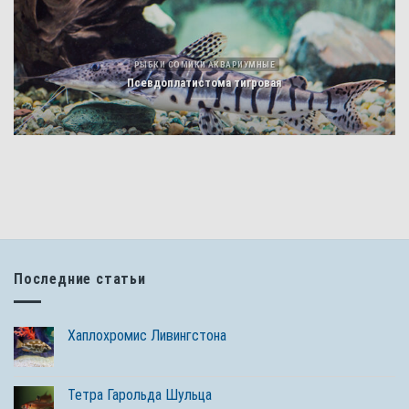
РЫБКИ СОМИКИ АКВАРИУМНЫЕ
Псевдоплатистома тигровая
Последние статьи
Хаплохромис Ливингстона
Тетра Гарольда Шульца