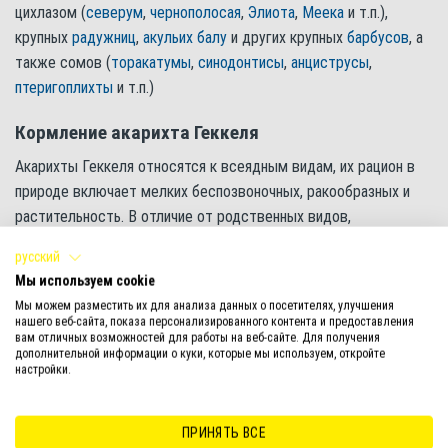
цихлазом (
северум
,
чернополосая
,
Элиота
,
Меека
и т.п.),
крупных
радужниц
,
акульих балу
и других крупных
барбусов
, а
также сомов (
торакатумы
,
синодонтисы
,
анциструсы
,
птеригоплихты
и т.п.)
Кормление акарихта Геккеля
Акарихты Геккеля относятся к всеядным видам, их рацион в
природе включает мелких беспозвоночных, ракообразных и
растительность. В отличие от родственных видов,
просеивающих грунт, эта рыбка предпочитает искать пищу в
русский
толще воды, что необходимо учитывать при выборе
Мы используем cookie
подходящих кормов в аквариуме.
Мы можем разместить их для анализа данных о посетителях, улучшения
нашего веб-сайта, показа персонализированного контента и предоставления
Основой рациона желательно делать качественные сухие
вам отличных возможностей для работы на веб-сайте. Для получения
дополнительной информации о куки, которые мы используем, откройте
корма. Они обеспечивают оптимальный баланс белков, жиров
настройки.
и клетчатки, а также обогащены витаминами и каротиноидами,
что позволяет поддерживать здоровье и насыщенную окраску
ПРИНЯТЬ ВСЕ
рыб.