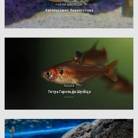
РЫБКИ ЦИХЛИДЫ
Хаплохромис Ливингстона
РЫБКИ
Тетра Гарольда Шульца