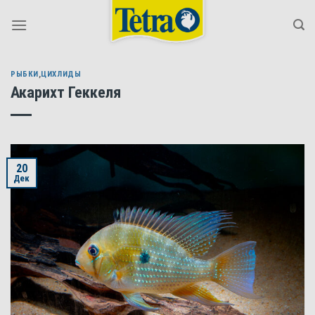
Skip
to
content
РЫБКИ
,
ЦИХЛИДЫ
Акарихт Геккеля
20
Дек