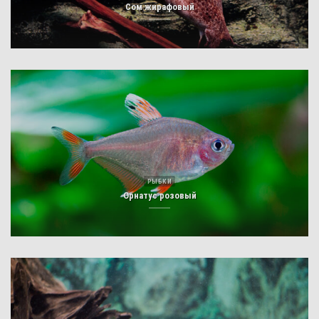
Сом жирафовый
РЫБКИ
Орнатус розовый