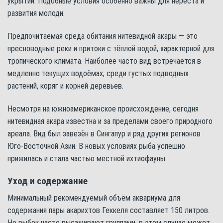
укрытий. Подобные условия особенно важны для нереста и
развития молоди.
Предпочитаемая среда обитания нитевидной акары — это
пресноводные реки и притоки с тёплой водой, характерной для
тропического климата. Наиболее часто вид встречается в
медленно текущих водоёмах, среди густых подводных
растений, коряг и корней деревьев.
Несмотря на южноамериканское происхождение, сегодня
нитевидная акара известна и за пределами своего природного
ареала. Вид был завезён в Сингапур и ряд других регионов
Юго-Восточной Азии. В новых условиях рыба успешно
прижилась и стала частью местной ихтиофауны.
Уход и содержание
Минимальный рекомендуемый объём аквариума для
содержания пары акарихтов Геккеля составляет 150 литров.
Но рыбок часто высаживают группами, в этом случае может