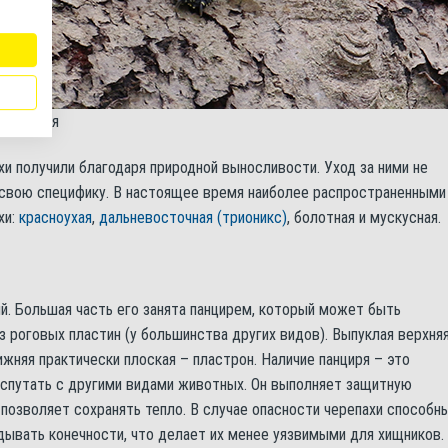
 обитания
и получили благодаря природной выносливости. Уход за ними не
 свою специфику. В настоящее время наиболее распространенными
хи:
красноухая
,
дальневосточная (трионикс)
, болотная и мускусная.
ий. Большая часть его занята панцирем, который может быть
из роговых пластин (у большинства других видов). Выпуклая верхня
нижняя практически плоская – пластрон. Наличие панциря – это
 спутать с другими видами животных. Он выполняет защитную
 позволяет сохранять тепло. В случае опасности черепахи способн
адывать конечности, что делает их менее уязвимыми для хищников.