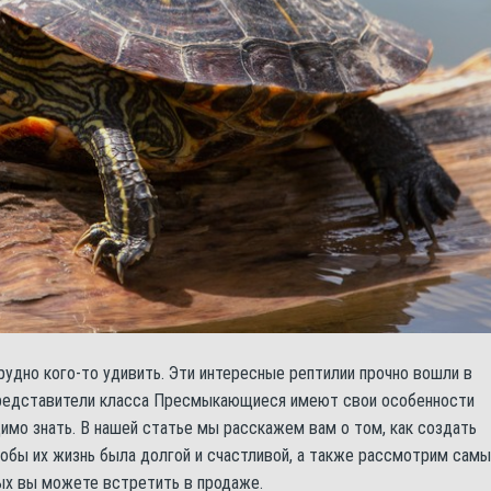
удно кого-то удивить. Эти интересные рептилии прочно вошли в
Представители класса Пресмыкающиеся имеют свои особенности
имо знать. В нашей статье мы расскажем вам о том, как создать
тобы их жизнь была долгой и счастливой, а также рассмотрим самы
ых вы можете встретить в продаже.