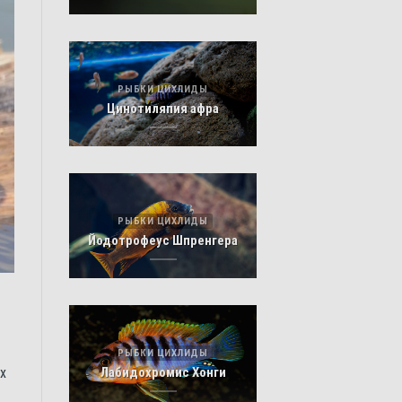
РЫБКИ ЦИХЛИДЫ
Цинотиляпия афра
РЫБКИ ЦИХЛИДЫ
Йодотрофеус Шпренгера
РЫБКИ ЦИХЛИДЫ
х
Лабидохромис Хонги