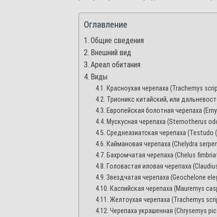
Оглавление
Общие сведения
Внешний вид
Ареал обитания
Виды
Красноухая черепаха (Trachemys scri
Трионикс китайский, или дальневосто
Европейская болотная черепаха (Emys 
Мускусная черепаха (Sternotherus od
Среднеазиатская черепаха (Testudo (A
Каймановая черепаха (Chelydra serpen
Бахромчатая черепаха (Chelus fimbria
Головастая иловая черепаха (Claudiu
Звездчатая черепаха (Geochelone ele
Каспийская черепаха (Mauremys cas
Желтоухая черепаха (Trachemys scrip
Черепаха украшенная (Chrysemys pic