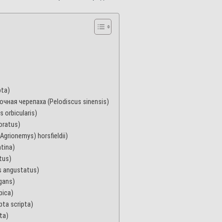
pta)
чная черепаха (Pelodiscus sinensis)
orbicularis)
oratus)
grionemys) horsfieldii)
tina)
tus)
s angustatus)
gans)
pica)
ta scripta)
ta)