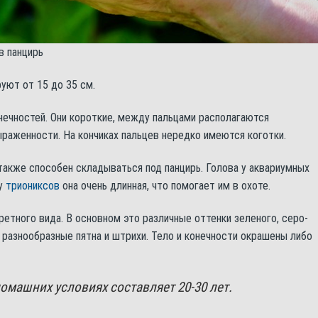
в панцирь
уют от 15 до 35 см.
ечностей. Они короткие, между пальцами располагаются
ыраженности. На кончиках пальцев нередко имеются коготки.
также способен складываться под панцирь. Голова у аквариумных
 у
триониксов
она очень длинная, что помогает им в охоте.
кретного вида. В основном это различные оттенки зеленого, серо-
 разнообразные пятна и штрихи. Тело и конечности окрашены либо
машних условиях составляет 20-30 лет.