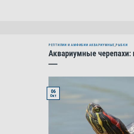
Skip
to
content
РЕПТИЛИИ И АМФИБИИ АКВАРИУМНЫЕ
,
РЫБКИ
Аквариумные черепахи: 
06
Окт