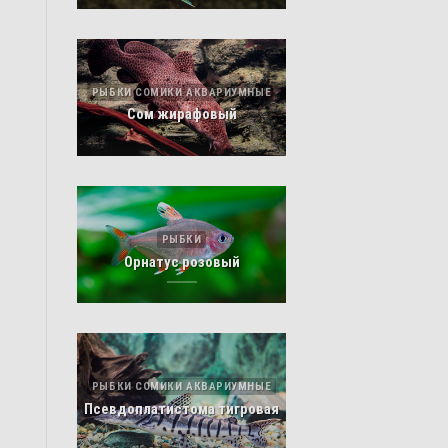
РЫБКИ СОМИКИ АКВАРИУМНЫЕ
Сом жирафовый
РЫБКИ
Орнатус розовый
РЫБКИ СОМИКИ АКВАРИУМНЫЕ
Псевдоплатистома тигровая