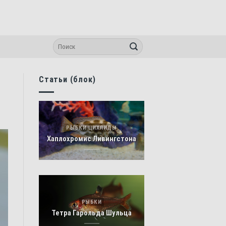
Статьи (блок)
РЫБКИ ЦИХЛИДЫ
Хаплохромис Ливингстона
РЫБКИ
Тетра Гарольда Шульца