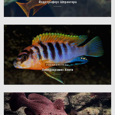
Йодотрофеус Шпренгера
РЫБКИ ЦИХЛИДЫ
Лабидохромис Хонги