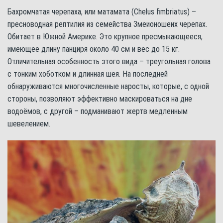
Бахромчатая черепаха, или матамата (Chelus fimbriatus) –
пресноводная рептилия из семейства Змеионошеих черепах.
Обитает в Южной Америке. Это крупное пресмыкающееся,
имеющее длину панциря около 40 см и вес до 15 кг.
Отличительная особенность этого вида – треугольная голова
с тонким хоботком и длинная шея. На последней
обнаруживаются многочисленные наросты, которые, с одной
стороны, позволяют эффективно маскироваться на дне
водоёмов, с другой – подманивают жертв медленным
шевелением.