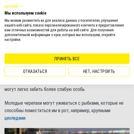
русский
кислой (pH=5,0-5,5). Поэтому может потребоваться
Мы используем cookie
фильтрация через торф или внесение специальных препаратов.
Мы можем разместить их для анализа данных о посетителях, улучшения
нашего веб-сайта, показа персонализированного контента и предоставления
Бахромчатые черепахи не очень любят, когда их берут на руки,
вам отличных возможностей для работы на веб-сайте. Для получения
так как испытывают стресс, поэтому старайтесь делать это
дополнительной информации о куки, которые мы используем, откройте
настройки.
пореже.
Совместимость
ПРИНЯТЬ ВСЕ
Бахромчатые черепахи неплохо уживаются друг с другом.
ОТКАЗАТЬСЯ
НЕТ, НАСТРОИТЬ
Главное, чтобы размер рептилий был примерно одинаковый.
Как не странно, но самки у данного вида более агрессивны и
могут легко забить более слабую особь.
Молодые черепахи могут уживаться с рыбками, которые не
способны поместиться им в рот, например, крупными
цихлидами
.