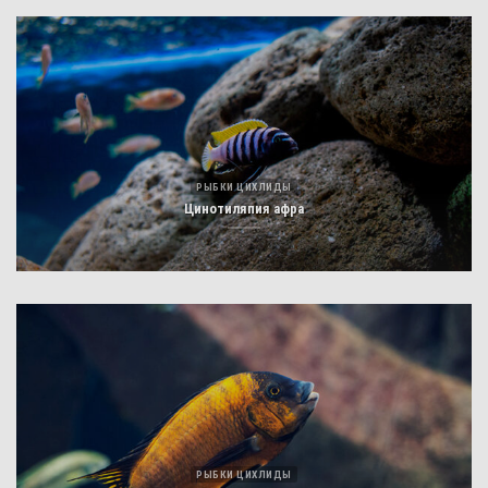
РЫБКИ ЦИХЛИДЫ
Цинотиляпия афра
РЫБКИ ЦИХЛИДЫ