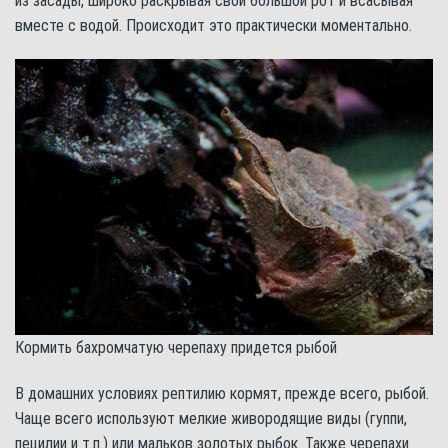
из засады, широко раскрывая свой большой рот и всасывая
вместе с водой. Происходит это практически моментально.
Кормить бахромчатую черепаху придется рыбой
В домашних условиях рептилию кормят, прежде всего, рыбой.
Чаще всего используют мелкие живородящие виды (гуппи,
пецилии и т.п.) или мальков золотых рыбок. Также черепахи