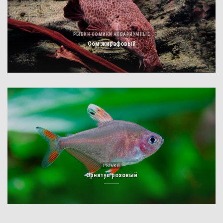
РЫБКИ СОМИКИ АКВАРИУМНЫЕ
Сом жирафовый
РЫБКИ
Орнатус розовый