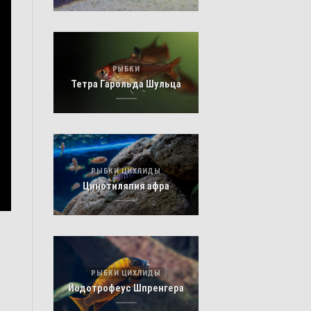
РЫБКИ
Тетра Гарольда Шульца
РЫБКИ ЦИХЛИДЫ
Цинотиляпия афра
РЫБКИ ЦИХЛИДЫ
Йодотрофеус Шпренгера