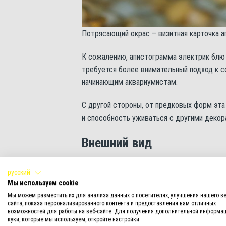
Потрясающий окрас – визитная карточка 
К сожалению, апистограмма электрик блю 
требуется более внимательный подход к 
начинающим аквариумистам.
С другой стороны, от предковых форм эт
и способность уживаться с другими деко
Внешний вид
Апистограмма электрик блю, за исключение
русский
умеренно вытянутое и немного сжато с бок
Мы используем cookie
Апистограммы относятся к карликовым цих
Мы можем разместить их для анализа данных о посетителях, улучшения нашего ве
сайта, показа персонализированного контента и предоставления вам отличных
Характерная особенность – удлиненный спи
возможностей для работы на веб-сайте. Для получения дополнительной информац
куки, которые мы используем, откройте настройки.
Хвост имеет треугольную или округлую фо