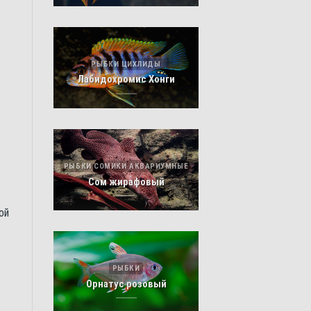
РЫБКИ ЦИХЛИДЫ
Лабидохромис Хонги
РЫБКИ СОМИКИ АКВАРИУМНЫЕ
Сом жирафовый
ой
РЫБКИ
Орнатус розовый