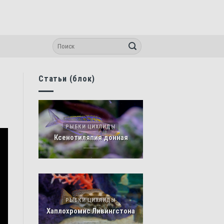
Статьи (блок)
РЫБКИ ЦИХЛИДЫ
Ксенотиляпия донная
РЫБКИ ЦИХЛИДЫ
Хаплохромис Ливингстона