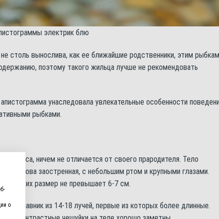
апистограммы электрик блю
не столь вынослива, как ее ближайшие родственники, этим рыбка
содержанию, поэтому такого жильца лучше не рекомендовать
а апистограмма унаследовала увлекательные особенности поведен
ративными рыбками.
м окраса, ничем не отличается от своего прародителя. Тело
ов. Голова заостренная, с небольшим ртом и крупными глазами.
лидам, их размер не превышает 6-7 см.
б-
нной плавник из 14-18 лучей, первые из которых более длинные.
ии о
рму. Контрастные чешуйки на теле хорошо заметны.