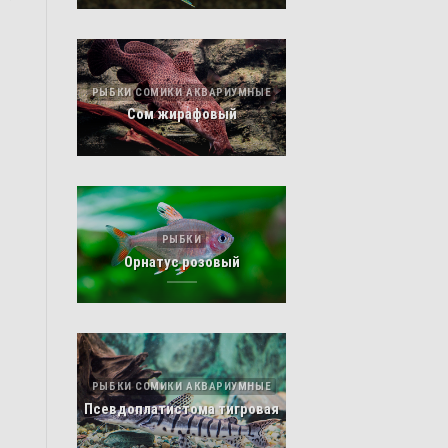
РЫБКИ СОМИКИ АКВАРИУМНЫЕ
Сом жирафовый
РЫБКИ
Орнатус розовый
РЫБКИ СОМИКИ АКВАРИУМНЫЕ
Псевдоплатистома тигровая