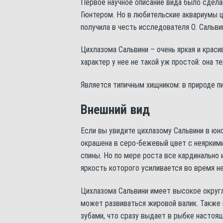
Первое научное описание вида было сдел
Гюнтером. Но в любительские аквариумы ц
получила в честь исследователя О. Сальви
Цихлазома Сальвини – очень яркая и краси
характер у нее не такой уж простой: она т
Является типичным хищником: в природе п
Внешний вид
Если вы увидите цихлазому Сальвини в юн
окрашена в серо-бежевый цвет с неяркими 
спины. Но по мере роста все кардинально 
яркость которого усиливается во время н
Цихлазома Сальвини имеет высокое округл
может развиваться жировой валик. Также 
зубами, что сразу выдает в рыбке настоя