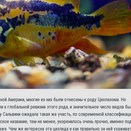
ной Америки, многие из них были отнесены к роду Цихлазома. Но
и к глобальной ревизии этого рода, и значительное число видов бы
у Сальвини ожидала такая же участь, по современной классификац
ское название, тем не менее, укоренилось очень прочно, именно по
же. Чем же интересна эта цихлида и как правильно за ней ухаживат