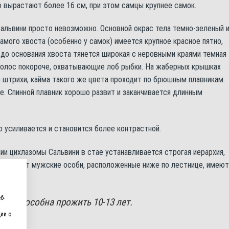
о вырастают более 16 см, при этом самцы крупнее самок.
альвини просто невозможно. Основной окрас тела темно-зеленый 
мого хвоста (особенно у самок) имеется крупное красное пятно,
 до основания хвоста тянется широкая с неровными краями темная
полос покороче, охватывающие лоб рыбки. На жаберных крышках
 штрихи, кайма такого же цвета проходит по брюшным плавникам.
е. Спинной плавник хорошо развит и заканчивается длинным
о усиливается и становится более контрастной.
ии цихлазомы Сальвини в стае устанавливается строгая иерархия,
ко, а вот мужские особи, расположенные ниже по лестнице, имеют
б-
ни способна прожить 10-13 лет.
ии о