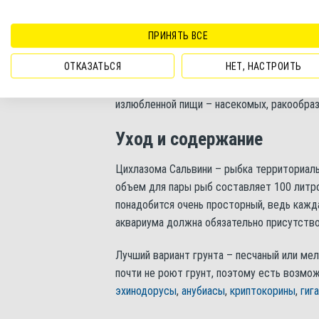
Ареал обитания
Свое происхождение цихлазома Сальвини 
ПРИНЯТЬ ВСЕ
стран – Гватемалы и Белиза. Встречается
ОТКАЗАТЬСЯ
НЕТ, НАСТРОИТЬ
течением. В отличие от многих цихлид, тя
являются засадными хищниками, а предпоч
излюбленной пищи – насекомых, ракообраз
Уход и содержание
Цихлазома Сальвини – рыбка территориаль
объем для пары рыб составляет 100 литро
понадобится очень просторный, ведь кажда
аквариума должна обязательно присутство
Лучший вариант грунта – песчаный или ме
почти не роют грунт, поэтому есть возмо
эхинодорусы
,
анубиасы
,
криптокорины
,
гиг