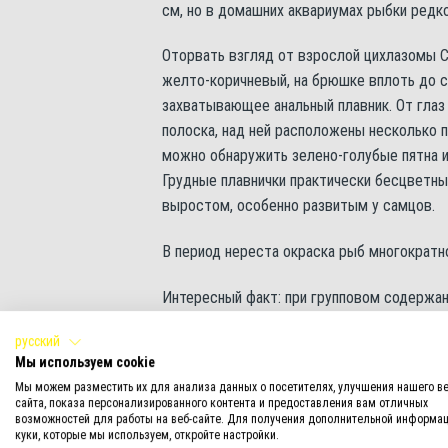
см, но в домашних аквариумах рыбки редк
Оторвать взгляд от взрослой цихлазомы С
желто-коричневый, на брюшке вплоть до са
захватывающее анальный плавник. От глаз
полоска, над ней расположены несколько 
можно обнаружить зелено-голубые пятна и
Грудные плавнички практически бесцветны
выростом, особенно развитым у самцов.
В период нереста окраска рыб многократн
Интересный факт: при групповом содержан
при этом доминантные самцы окрашены яр
русский
невзрачную окраску, как у молоди.
Мы используем cookie
Мы можем разместить их для анализа данных о посетителях, улучшения нашего ве
В аквариуме цихлазома Сальви
сайта, показа персонализированного контента и предоставления вам отличных
возможностей для работы на веб-сайте. Для получения дополнительной информац
куки, которые мы используем, откройте настройки.