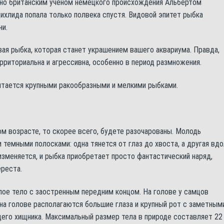
ано британским ученом немецкого происхождения Альбертом
ихлида попала только полвека спустя. Видовой эпитет рыбка
ни.
вая рыбка, которая станет украшением вашего аквариума. Правда,
ерриториальна и агрессивна, особенно в период размножения.
итается крупными ракообразными и мелкими рыбками.
ом возрасте, то скорее всего, будете разочарованы. Молодь
темными полосками: одна тянется от глаз до хвоста, а другая вдо
изменяется, и рыбка приобретает просто фантастический наряд,
ереста.
ое тело с заостренным передним концом. На голове у самцов
на голове располагаются большие глаза и крупный рот с заметным
щего хищника. Максимальный размер тела в природе составляет 22