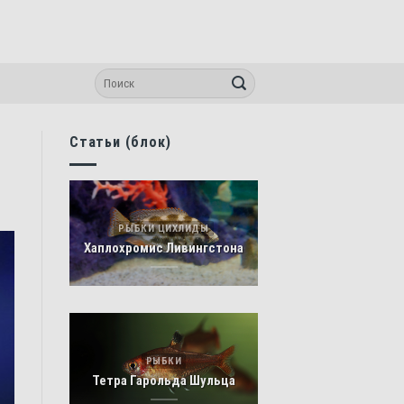
Статьи (блок)
РЫБКИ ЦИХЛИДЫ
Хаплохромис Ливингстона
РЫБКИ
Тетра Гарольда Шульца