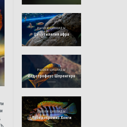
РЫБКИ ЦИХЛИДЫ
Цинотиляпия афра
РЫБКИ ЦИХЛИДЫ
Йодотрофеус Шпренгера
ли
ии
РЫБКИ ЦИХЛИДЫ
д
Лабидохромис Хонги
ь,