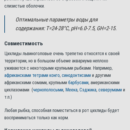
слизистые оболочки.
Оптимальные параметры воды для
содержания: Т=24-28°С, pH=6.0-7.5, GH=2-15.
Совместимость
Цихлиды львиноголовые очень трепетно относятся к своей
территории, но в большом объеме аквариума неплохо
уживаются с некоторыми крупными рыбками. Например,
африкансками тетрами конго
,
синодонтисами
и другими
африканскими сомами, крупными
барбусами
, американскими
цихлазомами (
чернополосыми
,
Меека
,
Сэджика
,
северумами
и
т.п.)
Любая рыбка, способная поместиться в рот цихлиды будет
восприниматься только как корм.