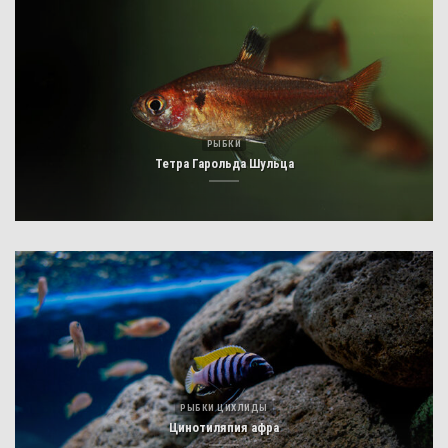
РЫБКИ
Тетра Гарольда Шульца
РЫБКИ ЦИХЛИДЫ
Цинотиляпия афра