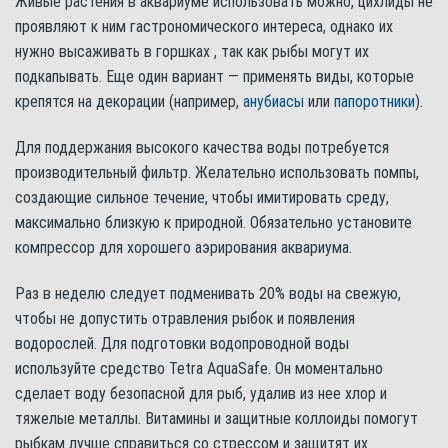
Живые растения в аквариуме использовать можно, цихлиды не
проявляют к ним гастрономического интереса, однако их
нужно высаживать в горшках , так как рыбы могут их
подкапывать. Еще один вариант — применять виды, которые
крепятся на декорации (например,
анубиасы
или
папоротники
).
Для поддержания высокого качества воды потребуется
производительный фильтр. Желательно использовать помпы,
создающие сильное течение, чтобы имитировать среду,
максимально близкую к природной. Обязательно установите
компрессор для хорошего аэрирования аквариума.
Раз в неделю следует подменивать 20% воды на свежую,
чтобы не допустить отравления рыбок и появления
водорослей. Для подготовки водопроводной воды
используйте средство Tetra AquaSafe. Он моментально
сделает воду безопасной для рыб, удалив из нее хлор и
тяжелые металлы. Витамины и защитные коллоиды помогут
рыбкам лучше справиться со стрессом и защитят их