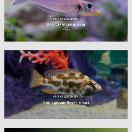
РЫБКИ ЦИХЛИДЫ
Ксенотиляпия донная
РЫБКИ ЦИХЛИДЫ
Хаплохромис Ливингстона