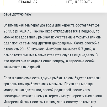
потомстве. Связь между самкой и самцом очень крепкая: если
ОТКАЗАТЬСЯ
НЕТ, НАСТРОИТЬ
один партнер погибает, то второй никогда не будет искать
себе другую пару.
Оптимальная температура воды для нереста составляет 24-
26°С, а pH=6.0-7.0. Так как икра откладывается в пещеры, то
можно предоставить рыбкам искусственные укрытия или они
сделают их сами под другими декорациями. Самка способна
отложить 20-150 икринок. Инкубация занимает 5-7 дней, а
самостоятельными мальки ставятся спустя еще неделю. В
это время они покидают свою пещеру, а взрослые особи
занимаются их охраной.
Если в аквариуме есть другие рыбки, то они будут атакованы
при попытках приближения к малькам. Почти три месяца
молодняк находится под опекой родителей, после чего
последние теряют к нему интерес и могут нереститься снова.
Интересный факт состоит в том, что к своему потомству