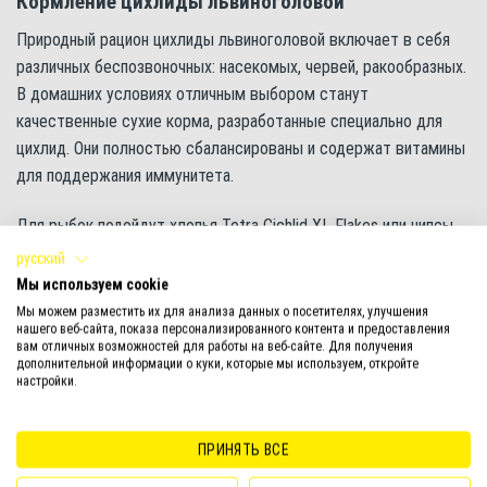
Кормление цихлиды львиноголовой
Природный рацион цихлиды львиноголовой включает в себя
различных беспозвоночных: насекомых, червей, ракообразных.
В домашних условиях отличным выбором станут
качественные сухие корма, разработанные специально для
цихлид. Они полностью сбалансированы и содержат витамины
для поддержания иммунитета.
Для рыбок подойдут хлопья Tetra Cichlid XL Flakes или чипсы
Tetra Cichlid Crisps, а также гранулы Tetra Cichlid Granules.
русский
Мы используем cookie
Живые и замороженные корма лучше исключить из меню,
Мы можем разместить их для анализа данных о посетителях, улучшения
ведь они нередко становятся источником инфекции в
нашего веб-сайта, показа персонализированного контента и предоставления
вам отличных возможностей для работы на веб-сайте. Для получения
аквариуме и неудобны в использовании.
дополнительной информации о куки, которые мы используем, откройте
настройки.
Размножение и разведение
Разведение цихлиды львиноголовой в домашних условиях не
ПРИНЯТЬ ВСЕ
вызывает особых трудностей. Эти рыбки проявляют заботу о