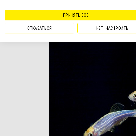
Главная особенность и ценность данио гло
гены были внедрены в ДНК рыбок. К приме
ПРИНЯТЬ ВСЕ
красный, а их сочетание дарит нам желтую
ОТКАЗАТЬСЯ
НЕТ, НАСТРОИТЬ