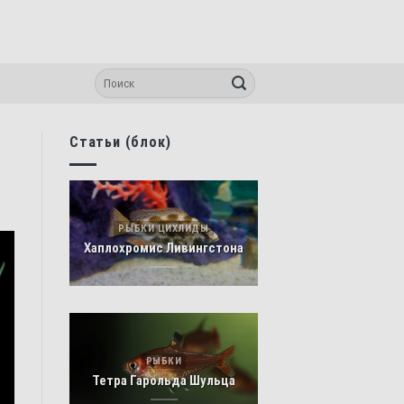
Статьи (блок)
РЫБКИ ЦИХЛИДЫ
Хаплохромис Ливингстона
РЫБКИ
Тетра Гарольда Шульца