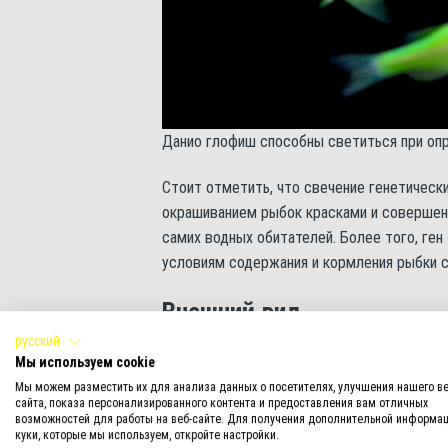
Данио глофиш способны светиться при о
Стоит отметить, что свечение генетическ
окрашиванием рыбок красками и совершенн
самих водных обитателей. Более того, ге
условиям содержания и кормления рыбки с
Внешний вид
русский
Данио глофиш обладают изящным, вытянуты
Мы используем cookie
прозрачные, хвост одинарный. На небольш
Мы можем разместить их для анализа данных о посетителях, улучшения нашего ве
глаза.
сайта, показа персонализированного контента и предоставления вам отличных
возможностей для работы на веб-сайте. Для получения дополнительной информац
куки, которые мы используем, откройте настройки.