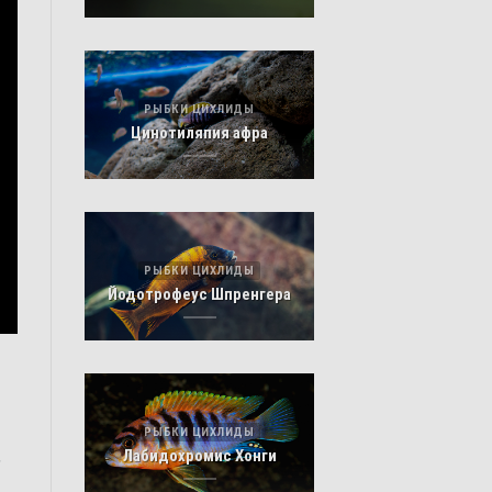
РЫБКИ ЦИХЛИДЫ
Цинотиляпия афра
РЫБКИ ЦИХЛИДЫ
Йодотрофеус Шпренгера
РЫБКИ ЦИХЛИДЫ
,
Лабидохромис Хонги