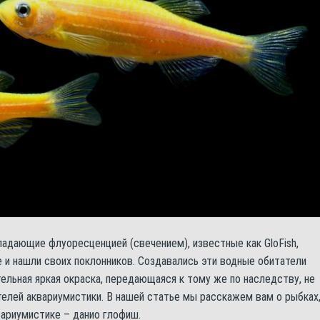
адающие флуоресценцией (свечением), известные как GloFish,
 и нашли своих поклонников. Создавались эти водные обитатели
тельная яркая окраска, передающаяся к тому же по наследству, не
елей аквариумистики. В нашей статье мы расскажем вам о рыбках
вариумистике – данио глофиш.