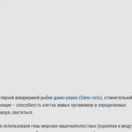
улярной аквариумной рыбки
данио-рерио (Danio rerio)
, отличительно
енция – способность клеток живых организмов в определенных
воря, светиться.
 использовали гены морских кишечнополостных (кораллов и медуз