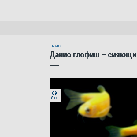
Skip
to
content
РЫБКИ
Данио глофиш – сияющи
09
Янв