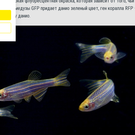
фиш – яркая флуоресцентная окраска, которая зависит от того, чьи
ру, ген медузы GFP придает данио зеленый цвет, ген коралла RFP 
 окраску данио.