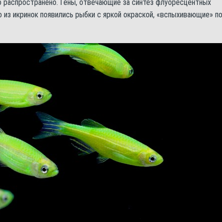
о распространено. Гены, отвечающие за синтез флуоресцентных
о из икринок появились рыбки с яркой окраской, «вспыхивающие» п