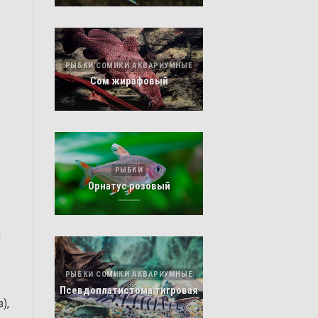
РЫБКИ СОМИКИ АКВАРИУМНЫЕ
Сом жирафовый
РЫБКИ
Орнатус розовый
й
РЫБКИ СОМИКИ АКВАРИУМНЫЕ
Псевдоплатистома тигровая
),