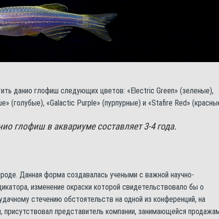
ть данио глофиш следующих цветов: «Electric Green» (зеленые),
e» (голубые), «Galactic Purple» (пурпурные) и «Stafire Red» (красные
о глофиш в аквариуме составляет 3-4 года.
роде. Данная форма создавалась учеными с важной научно-
дикатора, изменение окраски которой свидетельствовало бы о
 удачному стечению обстоятельств на одной из конференций, на
, присутствовал представитель компании, занимающейся продажа