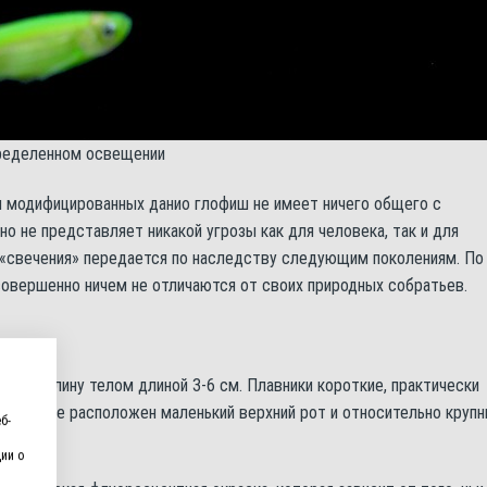
пределенном освещении
и модифицированных данио глофиш не имеет ничего общего с
о не представляет никакой угрозы как для человека, так и для
н «свечения» передается по наследству следующим поколениям. По
овершенно ничем не отличаются от своих природных собратьев.
м в длину телом длиной 3-6 см. Плавники короткие, практически
ой голове расположен маленький верхний рот и относительно круп
б-
ии о