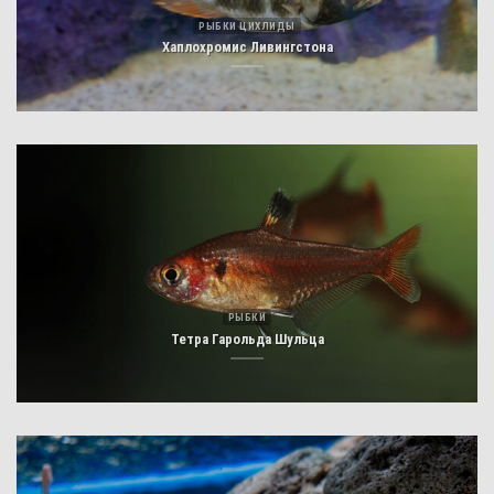
РЫБКИ ЦИХЛИДЫ
Хаплохромис Ливингстона
РЫБКИ
Тетра Гарольда Шульца