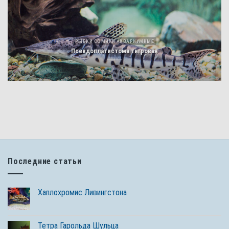
РЫБКИ СОМИКИ АКВАРИУМНЫЕ
Псевдоплатистома тигровая
Последние статьи
Хаплохромис Ливингстона
Тетра Гарольда Шульца