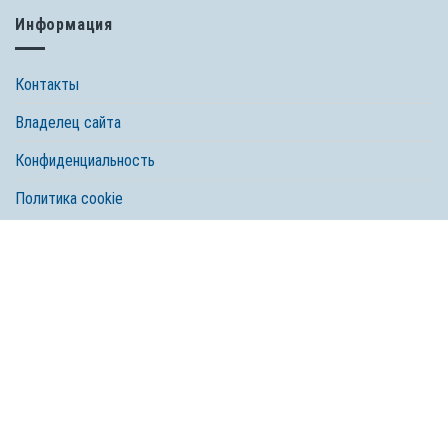
Информация
Контакты
Владелец сайта
Конфиденциальность
Политика cookie
© 2026 Spectrum Brands, Inc. Все права защищены. Tetra, компания
Spectrum Brands
Любое использование, копирование и перепечатка материала без
согласия правообладателя запрещено.