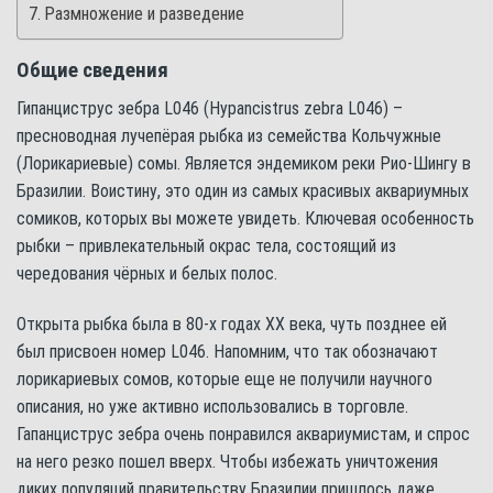
Размножение и разведение
Общие сведения
Гипанциструс зебра L046 (Hypancistrus zebra L046) –
пресноводная лучепёрая рыбка из семейства Кольчужные
(Лорикариевые) сомы. Является эндемиком реки Рио-Шингу в
Бразилии. Воистину, это один из самых красивых аквариумных
сомиков, которых вы можете увидеть. Ключевая особенность
рыбки – привлекательный окрас тела, состоящий из
чередования чёрных и белых полос.
Открыта рыбка была в 80-х годах XX века, чуть позднее ей
был присвоен номер L046. Напомним, что так обозначают
лорикариевых сомов, которые еще не получили научного
описания, но уже активно использовались в торговле.
Гапанциструс зебра очень понравился аквариумистам, и спрос
на него резко пошел вверх. Чтобы избежать уничтожения
диких популяций правительству Бразилии пришлось даже