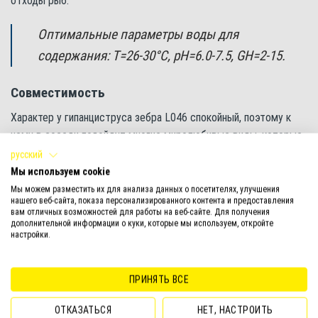
отходы рыб.
Оптимальные параметры воды для
содержания: Т=26-30°С, pH=6.0-7.5, GH=2-15.
Совместимость
Характер у гипанциструса зебра L046 спокойный, поэтому к
нему в соседи подойдут многие миролюбивые виды, которые
не имеют ничего против быстрого течения. Например, можно
русский
поселить в аквариум стайки
эритрозонусов
,
фантомов
,
Мы используем cookie
миноров
,
суматранских барбусов
,
расбор
,
тетр
.
Мы можем разместить их для анализа данных о посетителях, улучшения
нашего веб-сайта, показа персонализированного контента и предоставления
вам отличных возможностей для работы на веб-сайте. Для получения
Кормление гипанциструса зебра L046
дополнительной информации о куки, которые мы используем, откройте
настройки.
В отличие от своих близких родственников, например,
анциструсов, в рационе гипанциструсов зебра должны
преобладать не растительные, а животные ингредиенты.
ПРИНЯТЬ ВСЕ
Поэтому лучше всего предложить им универсальные
ОТКАЗАТЬСЯ
НЕТ, НАСТРОИТЬ
таблетки для придонных рыб Tetra Tablets TabiMin или Tetra