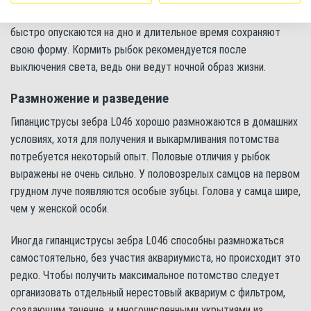
Wafer Mix. Это полностью сбалансированные корма, которые
быстро опускаются на дно и длительное время сохраняют
свою форму. Кормить рыбок рекомендуется после
выключения света, ведь они ведут ночной образ жизни.
Размножение и разведение
Гипанциструсы зебра L046 хорошо размножаются в домашних
условиях, хотя для получения и выкармливания потомства
потребуется некоторый опыт. Половые отличия у рыбок
выражены не очень сильно. У половозрелых самцов на первом
грудном луче появляются особые зубцы. Голова у самца шире,
чем у женской особи.
Иногда гипанциструсы зебра L046 способны размножаться
самостоятельно, без участия аквариумиста, но происходит это
редко. Чтобы получить максимальное потомство следует
организовать отдельный нерестовый аквариум с фильтром,
создающим течение, и многочисленными укрытиями из