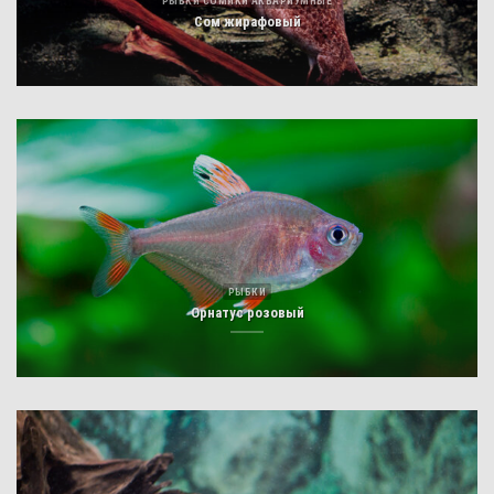
РЫБКИ СОМИКИ АКВАРИУМНЫЕ
Сом жирафовый
РЫБКИ
Орнатус розовый