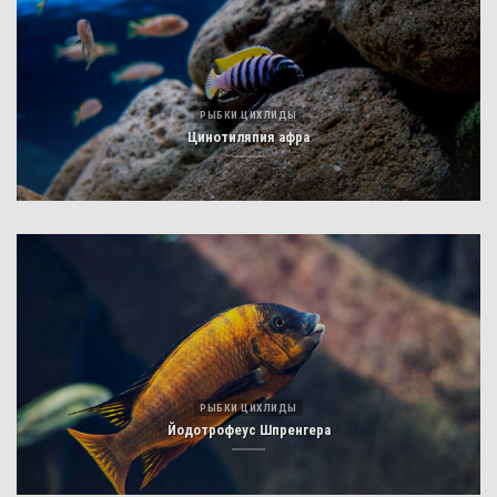
РЫБКИ ЦИХЛИДЫ
Цинотиляпия афра
РЫБКИ ЦИХЛИДЫ
Йодотрофеус Шпренгера