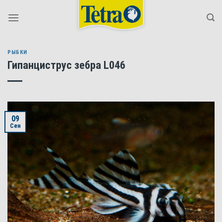
Skip
to
content
РЫБКИ
Гипанциструс зебра L046
09
Сен