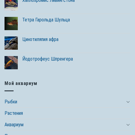
Хаплохромис Ливингстона
Тетра Гарольда Шульца
Цинотиляпия афра
Йодотрофеус Шпренгера
Мой аквариум
Рыбки
Растения
Аквариум