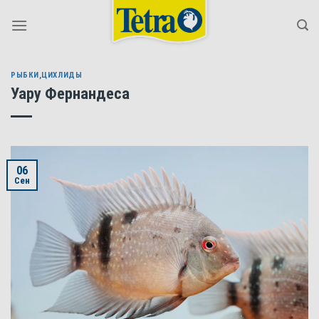
Skip
to
content
РЫБКИ
,
ЦИХЛИДЫ
Уару Фернандеса
06
Сен