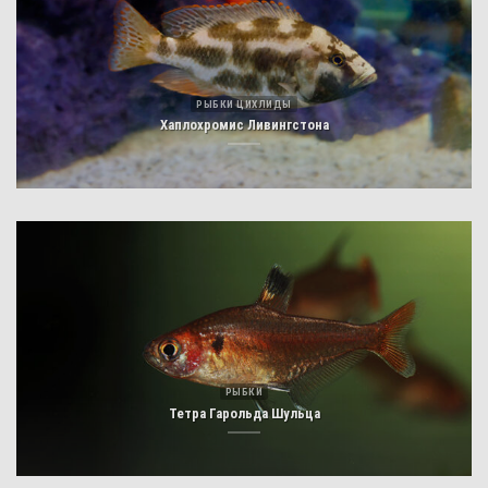
РЫБКИ ЦИХЛИДЫ
Хаплохромис Ливингстона
РЫБКИ
Тетра Гарольда Шульца