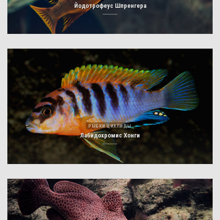
Йодотрофеус Шпренгера
РЫБКИ ЦИХЛИДЫ
Лабидохромис Хонги