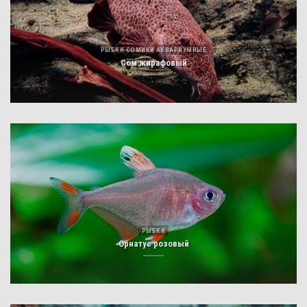
РЫБКИ СОМИКИ АКВАРИУМНЫЕ
Сом жирафовый
РЫБКИ
Орнатус розовый