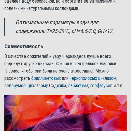
сделает воду безопасной, но и обогатит ее витаминами и
полезными натуральными коллоидами.
Оптимальные параметры воды для
содержания: Т=25-30°С, pH=6.5-7.0, GH<12.
Совместимость
В качестве сожителей к уару Фернандеса лучше всего
подойдут другие цихлиды Южной и Центральной Америки.
Главное, чтобы они были не очень агрессивны. Можно
рассмотреть
бриллиантовых
или
чернополосых цихлазом
,
северумов
,
цихлазому Сэджика
,
лабиатума
,
геофагусов
и т.п.