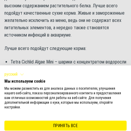
высоким содержанием растительного белка. Лучше всего
подойдут качественные сухие корма. Живые и замороженные
желательно исключить из меню, ведь они не содержат всех
питательных элементов, а нередко также становятся
источником инфекций в аквариуме.
Лучше всего подойдут следующие корма:
Tetra Cichlid Algae Mini – шарики с концентратом водоросли
спирулины, которые полностью удовлетворяют
русский
потребности травоядных цихлид в растительном белке.
Мы используем cookie
Корм обеспечивает яркую окраску и повышает
Мы можем разместить их для анализа данных о посетителях, улучшения
сопротивляемость заболеваниям;
нашего веб-сайта, показа персонализированного контента и предоставления
вам отличных возможностей для работы на веб-сайте. Для получения
Tetra Malawi Granules – высококачественный
дополнительной информации о куки, которые мы используем, откройте
настройки.
гранулированный корм со специальной смесью из
водорослей идеально подходит для питания всех
травоядных цихлид. Смесь содержит такие водоросли, как
ПРИНЯТЬ ВСЕ
спирулина (20%), нори (17%) и хлорелла (3%). Способствует