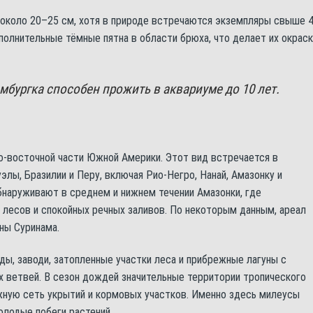
около 20–25 см, хотя в природе встречаются экземпляры свыше 
олнительные тёмные пятна в области брюха, что делает их окраск
бургка способен прожить в аквариуме до 10 лет.
о-восточной части Южной Америки. Этот вид встречается в
элы, Бразилии и Перу, включая Рио-Негро, Нанай, Амазонку и
бнаруживают в среднем и нижнем течении Амазонки, где
лесов и спокойных речных заливов. По некоторым данным, ареал
ны Суринама.
, заводи, затопленные участки леса и прибрежные лагуны с
 ветвей. В сезон дождей значительные территории тропического
жную сеть укрытий и кормовых участков. Именно здесь милеусы
олодые побеги растений.