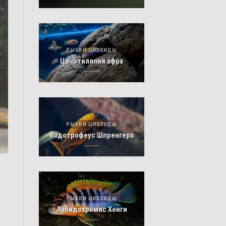
РЫБКИ ЦИХЛИДЫ
Цинотиляпия афра
РЫБКИ ЦИХЛИДЫ
Йодотрофеус Шпренгера
РЫБКИ ЦИХЛИДЫ
Лабидохромис Хонги