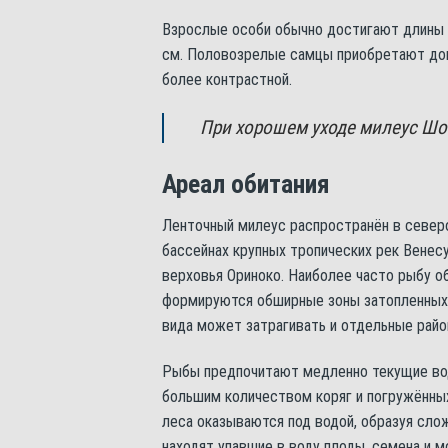
Взрослые особи обычно достигают длины 
см. Половозрелые самцы приобретают доп
более контрастной.
При хорошем уходе милеус Шом
Ареал обитания
Ленточный милеус распространён в север
бассейнах крупных тропических рек Венесу
верховья Ориноко. Наиболее часто рыбу о
формируются обширные зоны затопленных 
вида может затрагивать и отдельные райо
Рыбы предпочитают медленно текущие воды
большим количеством коряг и погружённых
леса оказываются под водой, образуя сло
находят упавшие в воду плоды, семена и м