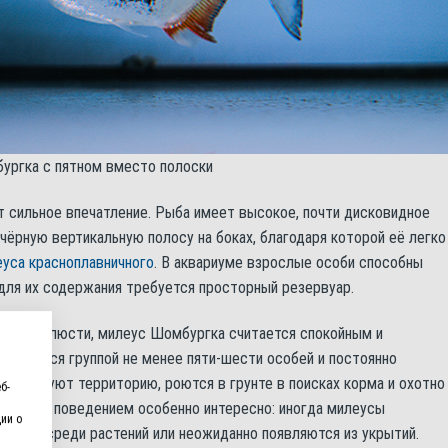
ургка с пятном вместо полоски
 сильное впечатление. Рыба имеет высокое, почти дисковидное
чёрную вертикальную полосу на боках, благодаря которой её легко
уса красноплавничного
. В аквариуме взрослые особи способны
для их содержания требуется просторный резервуар.
ные челюсти, милеус Шомбургка считается спокойным и
ержаться группой не менее пяти-шести особей и постоянно
 исследуют территорию, роются в грунте в поисках корма и охотно
б-
ь за их поведением особенно интересно: иногда милеусы
ии о
ячутся среди растений или неожиданно появляются из укрытий.