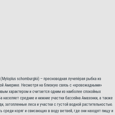
Myloplus schomburgkii) – пресноводная лучепёрая рыбка из
й Америке. Несмотря на близкую связь с «кровожадными»
вым характером и считается одним из наиболее спокойных
а населяет средние и нижние участки бассейна Амазонки, а также
ди, затопленные леса и участки с густой водной растительностью.
 среди коряг и свисающих в воду ветвей, где они находят пищу и