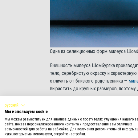
Одна из селекционных форм милеуса Шомб
Внешность милеуса Шомбургка производит
тело, серебристую окраску и характерную 
отличить от близкого родственника —
миле
вырастать до крупных размеров, поэтому 
Несмотря на внушительные размеры и мощ
русский
социальным видом. Рыбки предпочитают д
Мы используем cookie
находятся в движении. Они много плавают,
Мы можем разместить их для анализа данных о посетителях, улучшения нашего ве
сайта, показа персонализированного контента и предоставления вам отличных
взаимодействуют друг с другом. Наблюдат
возможностей для работы на веб-сайте. Для получения дополнительной информац
устраивают своеобразные «догонялки», пр
куки, которые мы используем, откройте настройки.