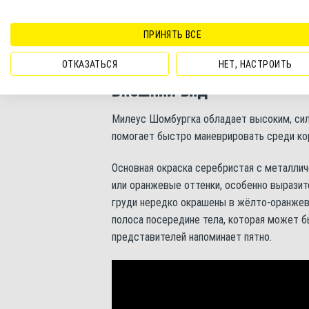
Основу питания в природе составляют плод
ПРИНЯТЬ ВСЕ
милеусы не упускают возможности поедат
пищу.
ОТКАЗАТЬСЯ
НЕТ, НАСТРОИТЬ
Внешний вид
Милеус Шомбургка обладает высоким, сил
помогает быстро маневрировать среди кор
Основная окраска серебристая с металлич
или оранжевые оттенки, особенно выразит
груди нередко окрашены в жёлто-оранжевы
полоса посередине тела, которая может бы
представителей напоминает пятно.