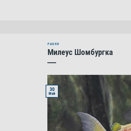
Skip
to
content
РЫБКИ
Милеус Шомбургка
30
Май