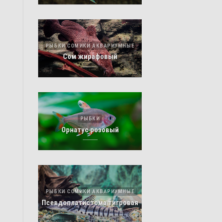
РЫБКИ СОМИКИ АКВАРИУМНЫЕ
Сом жирафовый
РЫБКИ
Орнатус розовый
РЫБКИ СОМИКИ АКВАРИУМНЫЕ
Псевдоплатистома тигровая