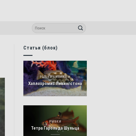
Статьи (блок)
РЫБКИ ЦИХЛИДЫ
Хаплохромис Ливингстона
РЫБКИ
Тетра Гарольда Шульца