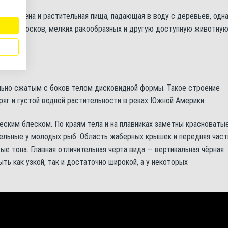
ы, семена и растительная пища, падающая в воду с деревьев, одн
ь моллюсков, мелких ракообразных и другую доступную животну
ьно сжатым с боков телом дисковидной формы. Такое строение
яг и густой водной растительности в реках Южной Америки.
еским блеском. По краям тела и на плавниках заметны красноваты
ельные у молодых рыб. Область жаберных крышек и передняя част
е тона. Главная отличительная черта вида — вертикальная чёрная
ть как узкой, так и достаточно широкой, а у некоторых